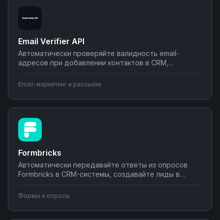
Email Verifier API
Автоматически проверяйте валидность email-
адресов при добавлении контактов в CRM,
очищайте базы подписчиков перед рассылками,
фильтруйте некорректные адреса в формах на
Email-маркетинг и рассылки
сайте. Интегрируйте Email Verifier API с вашими
системами через Nodul и снизьте процент отказов в
email-маркетинге.
Formbricks
Автоматически передавайте ответы из опросов
Formbricks в CRM-системы, создавайте лиды в
Битрикс24 или amoCRM, отправляйте результаты в
Google Sheets и Slack. Настройте обработку
Формы и опросы
обратной связи клиентов без программирования —
от простых уведомлений до комплексной