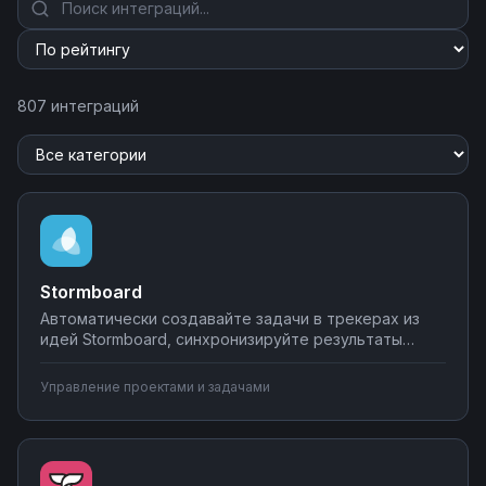
807 интеграций
Stormboard
Автоматически создавайте задачи в трекерах из
идей Stormboard, синхронизируйте результаты
мозговых штурмов с CRM-системами и отправляйте
уведомления в командные чаты. Превратите
Управление проектами и задачами
креативные сессии в структурированные рабочие
процессы с помощью интеграций на Nodul.