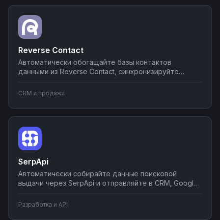
Reverse Contact
Автоматически обогащайте базы контактов
данными из Reverse Contact, синхронизируйте
найденную информацию с CRM-системами,
создавайте лиды в воронках продаж. Настройте
CRM и продажи
автоматический поиск и верификацию контактов
без программирования.
SerpApi
Автоматически собирайте данные поисковой
выдачи через SerpApi и отправляйте в CRM, Google
Sheets или аналитические системы. Создавайте
отчеты по позициям, анализируйте конкурентов,
Разработка и API
отслеживайте изменения рейтингов. Настройте