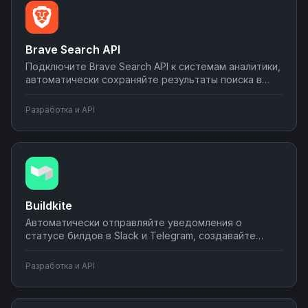
Brave Search API
Подключите Brave Search API к системам аналитики,
автоматически сохраняйте результаты поиска в
базы данных, отправляйте отчеты по email.
Создавайте мониторинг контента и конкурентов
Разработка и API
без программирования — настройка за 10 минут на
платформе Nodul.
Buildkite
Автоматически отправляйте уведомления о
статусе билдов в Slack и Telegram, создавайте
задачи в трекерах при падении тестов,
синхронизируйте метрики CI/CD с аналитическими
Разработка и API
системами. Настройте интеграции Buildkite с
вашими инструментами разработки без
программирования.