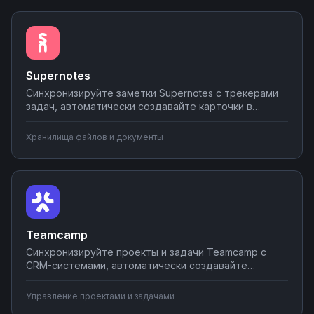
интеграцию за несколько минут без
программирования.
Supernotes
Синхронизируйте заметки Supernotes с трекерами
задач, автоматически создавайте карточки в
проектах при добавлении заметок, отправляйте
важные записи в мессенджеры команде.
Хранилища файлов и документы
Настраивайте интеграции без кода — простые
сценарии за 5 минут.
Teamcamp
Синхронизируйте проекты и задачи Teamcamp с
CRM-системами, автоматически создавайте
карточки при новых задачах, отправляйте
уведомления команде в мессенджеры. Связывайте
Управление проектами и задачами
тайм-трекинг с системами учета, передавайте