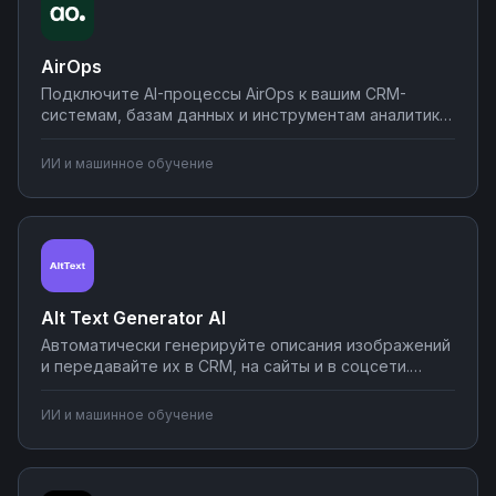
AirOps
Подключите AI-процессы AirOps к вашим CRM-
системам, базам данных и инструментам аналитики.
Автоматически обрабатывайте данные через ИИ,
создавайте отчеты и синхронизируйте результаты
ИИ и машинное обучение
с рабочими инструментами. Настройте интеграции
без кода через Nodul.
Alt Text Generator AI
Автоматически генерируйте описания изображений
и передавайте их в CRM, на сайты и в соцсети.
Подключите Alt Text Generator AI к файловым
хранилищам, системам управления контентом и
ИИ и машинное обучение
маркетинговым инструментам для массовой
обработки изображений.