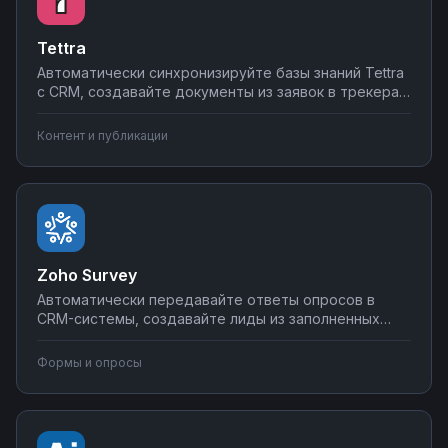
Tettra
Автоматически синхронизируйте базы знаний Tettra
с CRM, создавайте документы из заявок в трекерах
задач, отправляйте обновления статей в
корпоративные мессенджеры. Упростите
Контент и публикации
документооборот и обмен знаниями в команде с
помощью готовых интеграций.
Zoho Survey
Автоматически передавайте ответы опросов в
CRM-системы, создавайте лиды из заполненных
анкет, отправляйте результаты в Google Sheets и
аналитические платформы. Настройте
Формы и опросы
автоматическую рассылку опросов и обработку
результатов без программирования через
платформу Nodul.