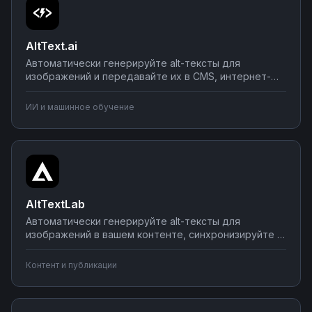
AltText.ai
Автоматически генерируйте alt-тексты для
изображений и передавайте их в CMS, интернет-
магазины и контент-системы. Подключите AltText.ai
к WordPress, Shopify, социальным сетям для
ИИ и машинное обучение
оптимизации SEO. Настройте сценарии за несколько
минут без навыков программирования.
AltTextLab
Автоматически генерируйте alt-тексты для
изображений в вашем контенте, синхронизируйте с
CMS и редакторами, отправляйте готовые описания
в социальные сети. Интегрируйте AltTextLab с
Контент и публикации
другими инструментами для создания доступного и
SEO-оптимизированного контента.