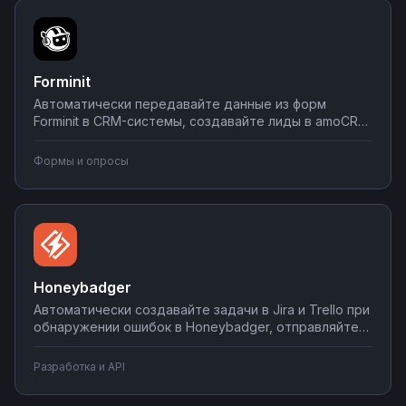
аналитики.
Forminit
Автоматически передавайте данные из форм
Forminit в CRM-системы, создавайте лиды в amoCRM
и Битрикс24, отправляйте уведомления в Telegram
и email. Настройте обработку заявок без потерь
Формы и опросы
данных за несколько минут.
Honeybadger
Автоматически создавайте задачи в Jira и Trello при
обнаружении ошибок в Honeybadger, отправляйте
критические уведомления в Slack и Telegram,
синхронизируйте метрики с системами аналитики.
Разработка и API
Настройте мгновенные реакции на инциденты
через интеграции Nodul.