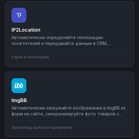
IP2Location
Автоматически определяйте геолокацию
посетителей и передавайте данные в CRM,
системы аналитики и инструменты безопасности.
Блокируйте подозрительные IP, сегментируйте
Карты и геолокация
пользователей по регионам, обогащайте профили
клиентов географическими данными через простые
интеграции.
ImgBB
Автоматически загружайте изображения в ImgBB из
форм на сайте, синхронизируйте фото товаров с
интернет-магазинами, отправляйте ссылки на
загруженные изображения в CRM или мессенджеры.
Хранилища файлов и документы
Упростите работу с изображениями через
автоматизацию на Nodul.