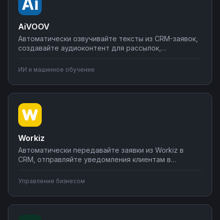
AiVOOV
Автоматически озвучивайте тексты из CRM-заявок,
создавайте аудиоконтент для рассылок,
генерируйте голосовые уведомления в
мессенджерах. Соединяйте AiVOOV с вашими
ИИ и машинное обучение
инструментами через Nodul и экономьте часы на
ручном озвучивании.
Workiz
Автоматически передавайте заявки из Workiz в
CRM, отправляйте уведомления клиентам в
мессенджеры, синхронизируйте данные о заказах с
бухгалтерскими системами. Соедините Workiz с
Управление бизнесом
вашими инструментами через Nodul — создавайте
автоматизации без программирования.