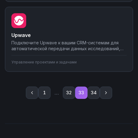
данные в аналитику. Настройте интеграции без
кода на Nodul.
Upwave
Подключите Upwave к вашим CRM-системам для
автоматической передачи данных исследований,
синхронизируйте результаты с аналитическими
платформами и отчетными системами.
Управление проектами и задачами
Автоматизируйте обработку маркетинговых метрик
и создавайте единую экосистему данных без
программирования.
…
1
32
33
34