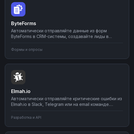
ByteForms
Автоматически отправляйте данные из форм
ByteForms в CRM-системы, создавайте лиды в
AmoCRM или Битрикс24, уведомляйте команду в
мессенджерах о новых заявках. Настройте
Формы и опросы
автоматическую обработку форм без
программирования — от простой отправки писем
до сложных сценариев обработки лидов.
Elmah.io
Автоматически отправляйте критические ошибки из
Elmah.io в Slack, Telegram или на email команде.
Создавайте задачи в трекерах при появлении
багов, синхронизируйте логи с системами
Разработка и API
мониторинга. Настраивайте интеграции для
быстрого реагирования на инциденты через Nodul.