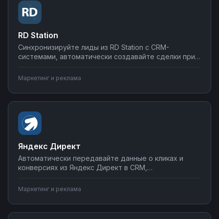
RD Station
Синхронизируйте лиды из RD Station с CRM-
системами, автоматически создавайте сделки при
смене статуса контакта, передавайте данные в
аналитику и отчеты. Настраивайте маркетинговые
Маркетинг и реклама
воронки без программирования на платформе Nodul
— от простых уведомлений до сложных сценариев
нутрчеринга.
Яндекс Директ
Автоматически передавайте данные о кликах и
конверсиях из Яндекс Директ в CRM,
синхронизируйте рекламные расходы с системами
учета, создавайте отчеты в Google Sheets или
Маркетинг и реклама
Битрикс24. Настраивайте интеграции на Nodul для
полного контроля эффективности рекламных
кампаний.