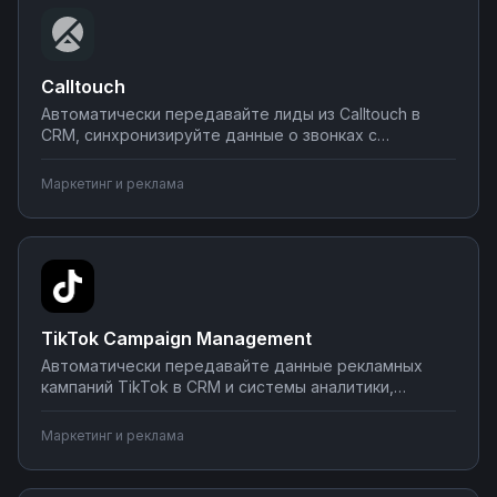
Calltouch
Автоматически передавайте лиды из Calltouch в
CRM, синхронизируйте данные о звонках с
системами аналитики, настраивайте уведомления о
важных событиях в мессенджеры. Создавайте
Маркетинг и реклама
интеграции без программирования на Nodul —
настройка за несколько минут.
TikTok Campaign Management
Автоматически передавайте данные рекламных
кампаний TikTok в CRM и системы аналитики,
синхронизируйте бюджеты с финансовыми
инструментами, получайте уведомления о
Маркетинг и реклама
производительности в мессенджеры. Настраивайте
интеграции на Nodul без технических знаний — от
простой синхронизации до сложных сценариев.