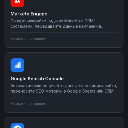
Marketo Engage
Синхронизируйте лиды из Marketo с CRM-
системами, передавайте данные кампаний в
аналитику, автоматически создавайте задачи для
отдела продаж. Настройте интеграции Marketo
Маркетинг и реклама
Engage с другими инструментами без
программирования через Nodul.
Google Search Console
Автоматически получайте данные о позициях сайта,
переносите SEO-метрики в Google Sheets или CRM,
отправляйте уведомления об ошибках индексации
в Telegram или Slack. Интегрируйте Search Console с
Маркетинг и реклама
вашими инструментами аналитики и отчётности
через Nodul без программирования.