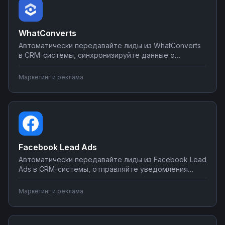
WhatConverts
Автоматически передавайте лиды из WhatConverts
в CRM-системы, синхронизируйте данные о
конверсиях с рекламными кабинетами, создавайте
отчеты в Google Sheets и уведомляйте команду в
Маркетинг и реклама
мессенджерах. Настраивайте интеграции без
программирования на Nodul.
Facebook Lead Ads
Автоматически передавайте лиды из Facebook Lead
Ads в CRM-системы, отправляйте уведомления
менеджерам в мессенджеры, создавайте задачи в
планировщиках и дублируйте данные в таблицы.
Маркетинг и реклама
Обрабатывайте каждого лида мгновенно без
потерь через интеграции на Nodul.