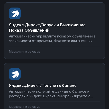
Яндекс.Директ/Запуск и Выключение
Показа Объявлений
Автоматически управляйте показом объявлений в
зависимости от времени, бюджета или внешних
условий. Синхронизируйте данные кампаний с CRM,
отправляйте уведомления о статусе рекламы в
Маркетинг и реклама
мессенджеры, интегрируйте с системами
аналитики. Настраивайте автоматическое
включение и выключение рекламы через Nodul.
Яндекс.Директ/Получить баланс
Автоматически получайте данные о балансе и
расходах в Яндекс.Директ, синхронизируйте с
CRM-системами и таблицами, настраивайте
уведомления о критическом снижении бюджета.
Маркетинг и реклама