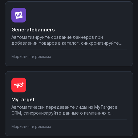
Nodul.
Generatebanners
Автоматизируйте создание баннеров при
добавлении товаров в каталог, синхронизируйте
готовую графику с CRM и рекламными платформами,
отправляйте созданные баннеры в мессенджеры
Маркетинг и реклама
команде. Настраивайте интеграции Generatebanners
с другими сервисами без программирования — от
простых сценариев за 5 минут до сложных воронок
за час.
MyTarget
Автоматически передавайте лиды из MyTarget в
CRM, синхронизируйте данные о кампаниях с
аналитическими системами, отправляйте отчеты в
Slack или Telegram. Настраивайте интеграции без
Маркетинг и реклама
программирования — простые сценарии за 5 минут,
сложные за час.