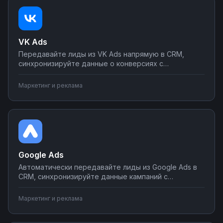
VK Ads
Передавайте лиды из VK Ads напрямую в CRM,
синхронизируйте данные о конверсиях с
аналитическими системами, автоматически
корректируйте бюджеты кампаний. Настройте
Маркетинг и реклама
интеграции VK Ads с вашими инструментами через
Nodul — без технических знаний, с готовыми
шаблонами автоматизации.
Google Ads
Автоматически передавайте лиды из Google Ads в
CRM, синхронизируйте данные кампаний с
аналитическими системами, создавайте отчеты в
Google Sheets. Настройте интеграции Google Ads с
Маркетинг и реклама
вашими инструментами без программирования —
получайте больше конверсий и контролируйте ROI