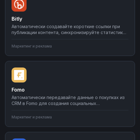
Bitly
Автоматически создавайте короткие ссылки при
публикации контента, синхронизируйте статистику
кликов с CRM и системами аналитики, настраивайте
уведомления о переходах в мессенджеры.
Маркетинг и реклама
Интегрируйте Bitly с вашими инструментами на
Nodul — настройка за несколько минут без
программирования.
Fomo
Автоматически передавайте данные о покупках из
CRM в Fomo для создания социальных
доказательств, синхронизируйте уведомления с
email-кампаниями и аналитическими системами.
Маркетинг и реклама
Настройте триггеры на Nodul для показа активности
клиентов в реальном времени без
программирования.