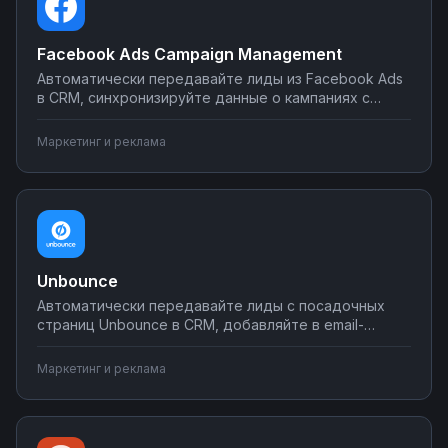
Facebook Ads Campaign Management
Автоматически передавайте лиды из Facebook Ads
в CRM, синхронизируйте данные о кампаниях с
Google Таблицами, отправляйте отчеты о
результатах в мессенджеры. Настраивайте
Маркетинг и реклама
интеграции рекламных кампаний без
программирования на Nodul.
Unbounce
Автоматически передавайте лиды с посадочных
страниц Unbounce в CRM, добавляйте в email-
рассылки, отправляйте в Google Sheets и аналитику.
Исключите потерю заявок и ускорьте обработку
Маркетинг и реклама
лидов. Настройте интеграции без
программирования на Nodul.