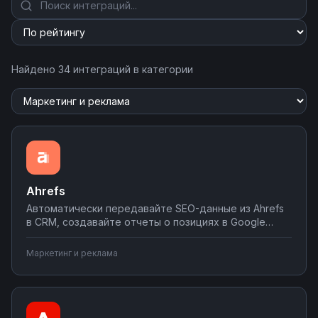
Найдено 34 интеграций в категории
Ahrefs
Автоматически передавайте SEO-данные из Ahrefs
в CRM, создавайте отчеты о позициях в Google
Sheets, получайте уведомления о падении
рейтингов в Telegram. Соединяйте Ahrefs с
Маркетинг и реклама
системами аналитики и инструментами управления
проектами для комплексного SEO-мониторинга.