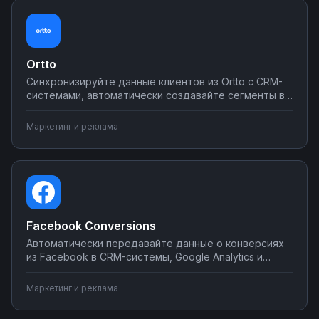
рекламы.
Ortto
Синхронизируйте данные клиентов из Ortto с CRM-
системами, автоматически создавайте сегменты в
других инструментах маркетинга, передавайте
аналитику в BI-системы. Настройте интеграции
Маркетинг и реклама
через Nodul без программирования — объедините
все ваши маркетинговые инструменты в единую
экосистему.
Facebook Conversions
Автоматически передавайте данные о конверсиях
из Facebook в CRM-системы, Google Analytics и
другие инструменты аналитики. Синхронизируйте
покупки, лиды и события для точного отслеживания
Маркетинг и реклама
ROI рекламных кампаний. Настройте интеграции за
несколько минут через визуальный конструктор