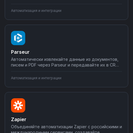
кампании при добавлении лидов, передавайте
данные в аналитику и отправляйте уведомления в
Автоматизация и интеграции
мессенджеры. Настраивайте сценарии
автоматизации без программирования на Nodul.
Parseur
Автоматически извлекайте данные из документов,
писем и PDF через Parseur и передавайте их в CRM-
системы, Google Sheets, базы данных. Парсите
заявки, счета, резюме и создавайте записи в
Автоматизация и интеграции
нужных системах без ручного ввода. Настройте
интеграции на Nodul за несколько минут.
Zapier
Объединяйте автоматизации Zapier с российскими и
международными сервисами, создавайте