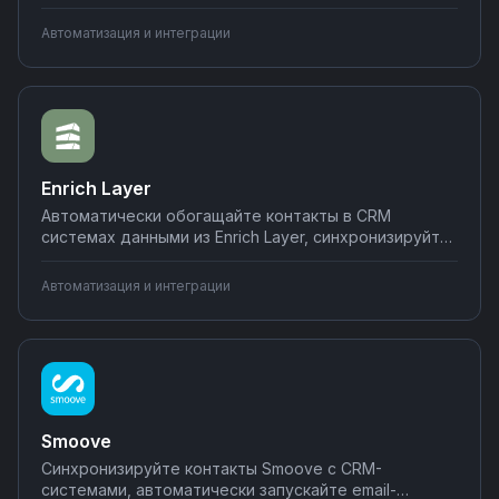
платежи за абонементы, отправляйте напоминания
о тренировках в мессенджеры. Подключайте
Автоматизация и интеграции
фитнес-решение к системам учета и маркетинга
через Nodul без программирования.
Enrich Layer
Автоматически обогащайте контакты в CRM
системах данными из Enrich Layer, синхронизируйте
обновленную информацию с базами данных и
таблицами. Настраивайте триггеры на получение
Автоматизация и интеграции
новых данных и передавайте их в нужные
инструменты через Nodul.
Smoove
Синхронизируйте контакты Smoove с CRM-
системами, автоматически запускайте email-