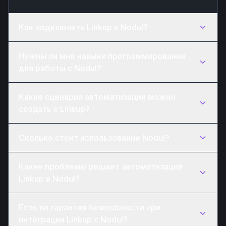
Как подключить Linkup к Nodul?
Нужны ли мне навыки программирования
для работы с Nodul?
Какие сценарии автоматизации можно
создать с Linkup?
Сколько стоит использование Nodul?
Какие проблемы решает автоматизация
Linkup в Nodul?
Есть ли гарантия безопасности при
интеграции Linkup с Nodul?