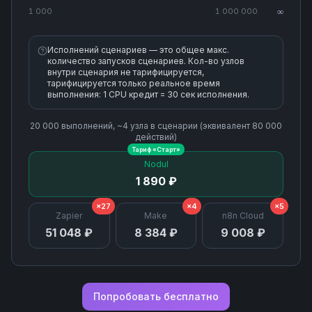
1 000
1 000 000
∞
Исполнений сценариев — это общее макс.
количество запусков сценариев. Кол-во узлов
внутри сценария не тарифицируется,
тарифицируется только реальное время
выполнения: 1 CPU кредит = 30 сек исполнения.
20 000
выполнений, ~
4
узла
в сценарии (эквивалент
80 000
действий)
Тариф «
Старт
»
Nodul
1 890 ₽
×27
×4
×5
Zapier
Make
n8n Cloud
51 048 ₽
8 384 ₽
9 008 ₽
Попробовать бесплатно