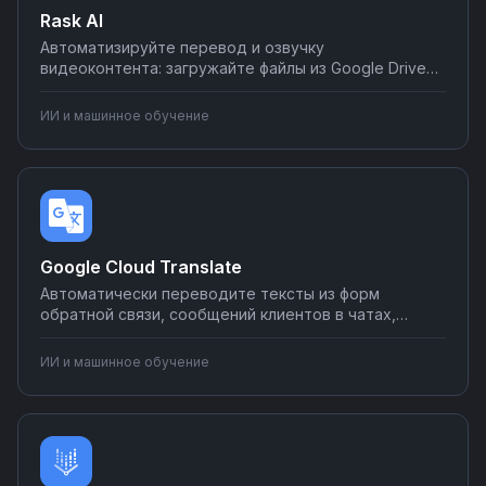
Rask AI
Автоматизируйте перевод и озвучку
видеоконтента: загружайте файлы из Google Drive
или Dropbox в Rask AI, переводите на десятки
языков и публикуйте результат в CMS или
ИИ и машинное обучение
социальные сети. Настраивайте интеграции без
программирования — от загрузки до публикации
локализованного контента за несколько кликов.
Google Cloud Translate
Автоматически переводите тексты из форм
обратной связи, сообщений клиентов в чатах,
описаний товаров для международных магазинов.
Интегрируйте с CRM для перевода заявок, с
ИИ и машинное обучение
мессенджерами для многоязычной поддержки.
Настройте автоперевод контента без
разработчиков — создавайте сценарии на Nodul за
несколько минут.