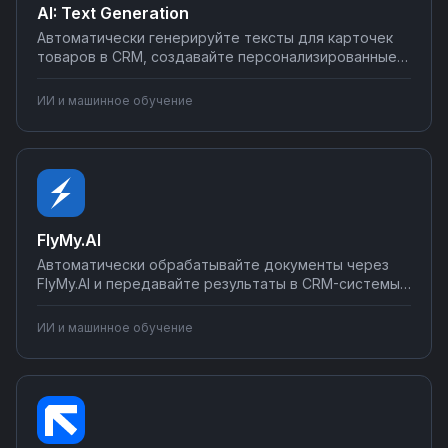
AI: Text Generation
Автоматически генерируйте тексты для карточек
товаров в CRM, создавайте персонализированные
сообщения для рассылок, дополняйте записи в
базах данных описаниями. Подключите ИИ-
ИИ и машинное обучение
генерацию к вашим инструментам через Nodul и
экономьте часы на создании контента.
FlyMy.AI
Автоматически обрабатывайте документы через
FlyMy.AI и передавайте результаты в CRM-системы,
облачные хранилища или мессенджеры.
Создавайте задачи в трекерах на основе анализа
ИИ и машинное обучение
документов, отправляйте уведомления о
завершении обработки. Настраивайте сложные
сценарии ИИ-обработки документов без
программирования на Nodul.