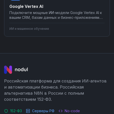
Google Vertex AI
Подключите мощные ИИ-модели Google Vertex AI к
вашим CRM, базам данных и бизнес-приложениям.
Автоматически обрабатывайте документы,
анализируйте данные клиентов, генерируйте
ИИ и машинное обучение
контент и получайте аналитические прогнозы.
Настройте интеграции на Nodul без
программирования — от простых сценариев до
сложных ИИ-пайплайнов.
Российская платформа для создания ИИ-агентов
и автоматизации бизнеса. Российская
альтернатива N8N в России с полным
соответствием 152-ФЗ.
152-ФЗ
Серверы РФ
No-code