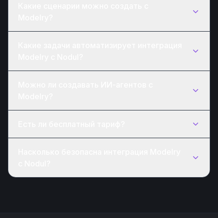
Какие сценарии можно создать с
Modelry?
Какие задачи автоматизирует интеграция
Modelry с Nodul?
Можно ли создавать ИИ-агентов с
Modelry?
Есть ли бесплатный тариф?
Насколько безопасна интеграция Modelry
с Nodul?