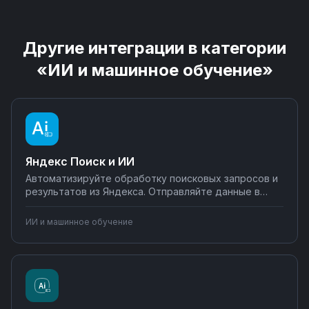
Другие интеграции в категории
«ИИ и машинное обучение»
Яндекс Поиск и ИИ
Автоматизируйте обработку поисковых запросов и
результатов из Яндекса. Отправляйте данные в
CRM, таблицы и базы данных, настраивайте
уведомления в мессенджеры. Используйте ИИ
ИИ и машинное обучение
Яндекса для анализа контента и генерации ответов
через Nodul без программирования.