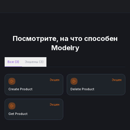
Посмотрите, на что способен
Modelry
Все
(
3
)
Экшены
(
3
)
Экшен
Экшен
Create Product
Delete Product
Экшен
Get Product