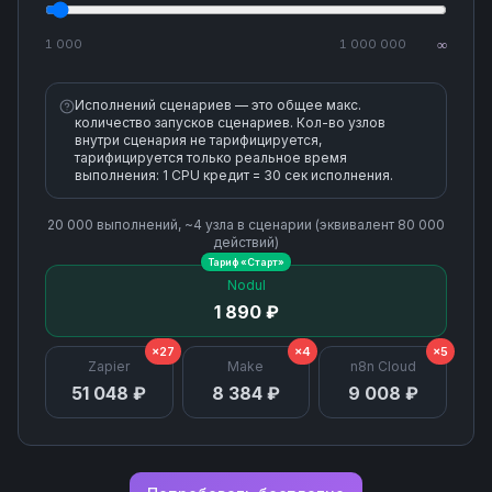
1 000
1 000 000
∞
Исполнений сценариев — это общее макс.
количество запусков сценариев. Кол-во узлов
внутри сценария не тарифицируется,
тарифицируется только реальное время
выполнения: 1 CPU кредит = 30 сек исполнения.
20 000
выполнений, ~
4
узла
в сценарии (эквивалент
80 000
действий)
Тариф «
Старт
»
Nodul
1 890 ₽
×27
×4
×5
Zapier
Make
n8n Cloud
51 048 ₽
8 384 ₽
9 008 ₽