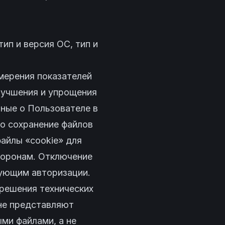
тип и версия ОС, тип и
мерения показателей
улучшения и упрощения
ные о Пользователе в
но сохранение файлов
файлы «cookie» для
торонам. Отключение
бующим авторизации.
 решения технических
 не представляют
ми файлами, а не