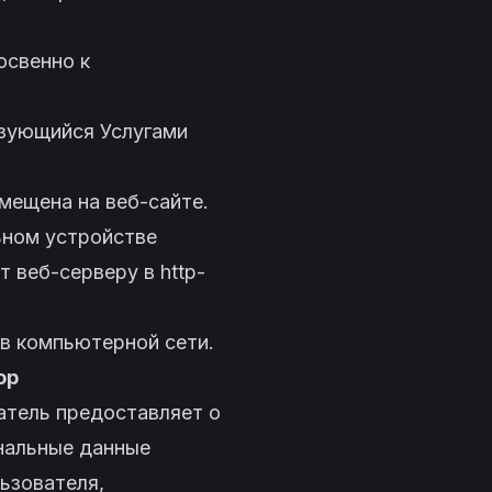
освенно к
ьзующийся Услугами
мещена на веб-сайте.
ьном устройстве
 веб-серверу в http-
 в компьютерной сети.
ор
атель предоставляет о
ональные данные
ьзователя,