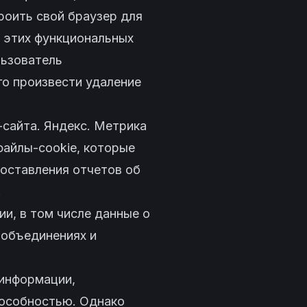
оить свой браузер для
з этих функциональных
льзователь
го произвести удаление
-сайта. Яндекс. Метрика
файлы-cookie, которые
составления отчетов об
.
и, в том числе данные о
 объединениях и
 информации,
пособностью. Однако