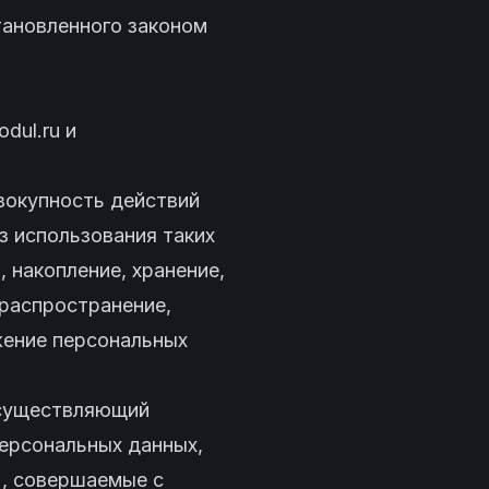
становленного законом
odul.ru
и
вокупность действий
з использования таких
 накопление, хранение,
(распространение,
жение персональных
осуществляющий
ерсональных данных,
), совершаемые с