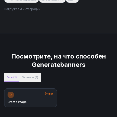
Загружаем интеграции...
Посмотрите, на что способен
Generatebanners
Все
(
1
)
Экшены
(
1
)
Экшен
Create Image