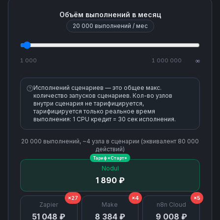
Объём выполнений в месяц
20 000
выполнений / мес
1 000
1 000 000
∞
Исполнений сценариев — это общее макс.
количество запусков сценариев. Кол-во узлов
внутри сценария не тарифицируется,
тарифицируется только реальное время
выполнения: 1 CPU кредит = 30 сек исполнения.
20 000
выполнений, ~
4
узла
в сценарии (эквивалент
80 000
действий)
Тариф «
Старт
»
Nodul
1 890 ₽
×27
×4
×5
Zapier
Make
n8n Cloud
51 048 ₽
8 384 ₽
9 008 ₽