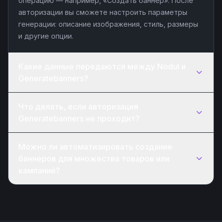
операцию — например, «Создать баннер». После
авторизации вы сможете настроить параметры
генерации: описание изображения, стиль, размеры
и другие опции.
Какие данные передаются между Nodul и
Generatebanners?
Что делать, если авторизация
Generatebanners не проходит?
Можно ли автоматизировать создание
баннеров для множества товаров или
кампаний?