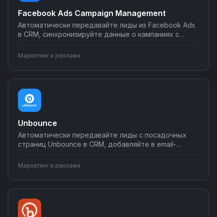
Facebook Ads Campaign Management
Автоматически передавайте лиды из Facebook Ads
в CRM, синхронизируйте данные о кампаниях с
Google Таблицами, отправляйте отчеты о
результатах в мессенджеры. Настраивайте
Маркетинг и реклама
интеграции рекламных кампаний без
программирования на Nodul.
Unbounce
Автоматически передавайте лиды с посадочных
страниц Unbounce в CRM, добавляйте в email-
рассылки, отправляйте в Google Sheets и аналитику.
Исключите потерю заявок и ускорьте обработку
Маркетинг и реклама
лидов. Настройте интеграции без
программирования на Nodul.