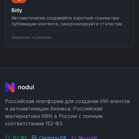
Bitly
Автоматически создавайте короткие ссылки при
публикации контента, синхронизируйте статистику
кликов с CRM и системами аналитики, настраивайте
уведомления о переходах в мессенджеры.
Маркетинг и реклама
Интегрируйте Bitly с вашими инструментами на
Nodul — настройка за несколько минут без
программирования.
Российская платформа для создания ИИ-агентов
и автоматизации бизнеса. Российская
альтернатива N8N в России с полным
соответствием 152-ФЗ.
152-ФЗ
Серверы РФ
No-code