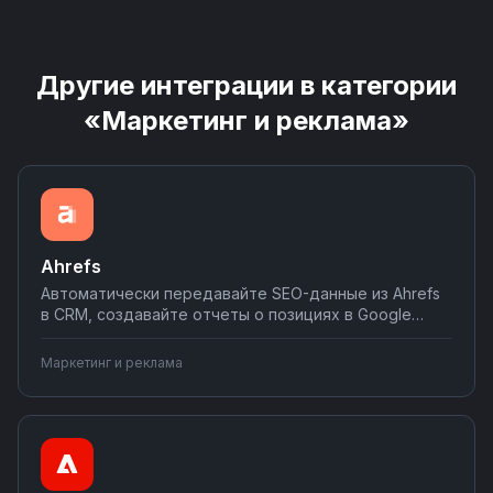
Другие интеграции в категории
«Маркетинг и реклама»
Ahrefs
Автоматически передавайте SEO-данные из Ahrefs
в CRM, создавайте отчеты о позициях в Google
Sheets, получайте уведомления о падении
рейтингов в Telegram. Соединяйте Ahrefs с
Маркетинг и реклама
системами аналитики и инструментами управления
проектами для комплексного SEO-мониторинга.