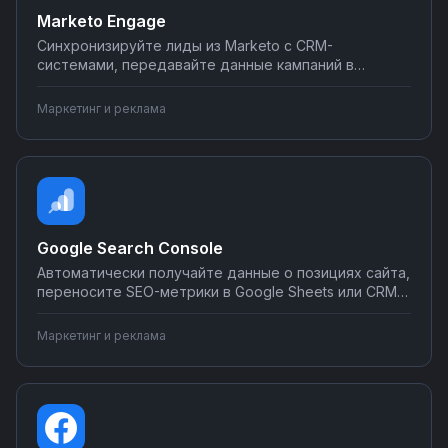
Marketo Engage
Синхронизируйте лиды из Marketo с CRM-
системами, передавайте данные кампаний в
аналитику, автоматически создавайте задачи для
отдела продаж. Настройте интеграции Marketo
Маркетинг и реклама
Engage с другими инструментами без
программирования через Nodul.
Google Search Console
Автоматически получайте данные о позициях сайта,
переносите SEO-метрики в Google Sheets или CRM,
отправляйте уведомления об ошибках индексации
в Telegram или Slack. Интегрируйте Search Console с
Маркетинг и реклама
вашими инструментами аналитики и отчётности
через Nodul без программирования.