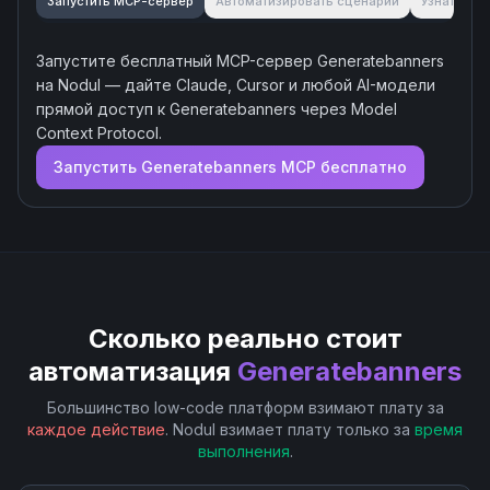
Запустить MCP-сервер
Автоматизировать сценарий
Узнать об
Запустите бесплатный MCP-сервер
Generatebanners
на Nodul — дайте Claude, Cursor и любой AI-модели
прямой доступ к
Generatebanners
через Model
Context Protocol.
Запустить
Generatebanners
MCP бесплатно
Сколько реально стоит
автоматизация
Generatebanners
Большинство low-code платформ взимают плату за
каждое действие
. Nodul взимает плату только за
время
выполнения
.