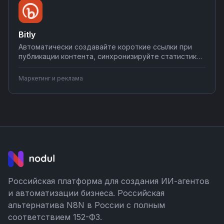
Bitly
Автоматически создавайте короткие ссылки при
публикации контента, синхронизируйте статистику
кликов с CRM и системами аналитики, настраивайте
уведомления о переходах в мессенджеры.
Маркетинг и реклама
Интегрируйте Bitly с вашими инструментами на
Nodul — настройка за несколько минут без
программирования.
Российская платформа для создания ИИ-агентов
и автоматизации бизнеса. Российская
альтернатива N8N в России с полным
соответствием 152-ФЗ.