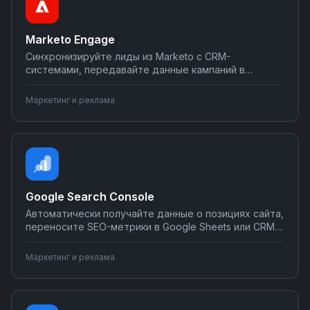
Marketo Engage
Синхронизируйте лиды из Marketo с CRM-
системами, передавайте данные кампаний в
аналитику, автоматически создавайте задачи для
отдела продаж. Настройте интеграции Marketo
Маркетинг и реклама
Engage с другими инструментами без
программирования через Nodul.
Google Search Console
Автоматически получайте данные о позициях сайта,
переносите SEO-метрики в Google Sheets или CRM,
отправляйте уведомления об ошибках индексации
в Telegram или Slack. Интегрируйте Search Console с
Маркетинг и реклама
вашими инструментами аналитики и отчётности
через Nodul без программирования.