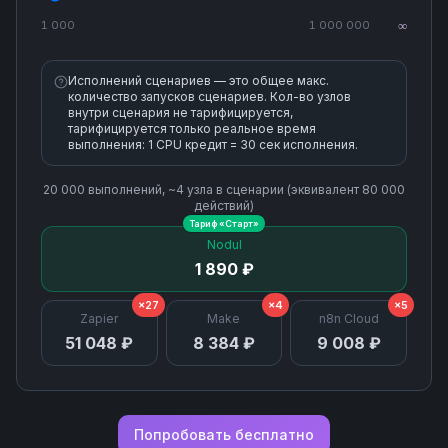
1 000
1 000 000
∞
Исполнений сценариев — это общее макс.
количество запусков сценариев. Кол-во узлов
внутри сценария не тарифицируется,
тарифицируется только реальное время
выполнения: 1 CPU кредит = 30 сек исполнения.
20 000
выполнений, ~
4
узла
в сценарии (эквивалент
80 000
действий)
Тариф «
Старт
»
Nodul
1 890 ₽
×27
×4
×5
Zapier
Make
n8n Cloud
51 048 ₽
8 384 ₽
9 008 ₽
Попробовать бесплатно