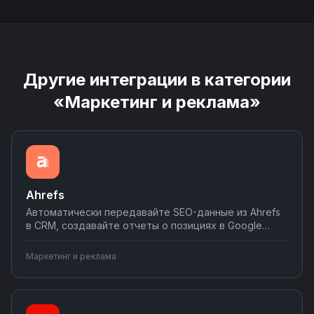
Другие интеграции в категории
«Маркетинг и реклама»
Ahrefs
Автоматически передавайте SEO-данные из Ahrefs
в CRM, создавайте отчеты о позициях в Google
Sheets, получайте уведомления о падении
рейтингов в Telegram. Соединяйте Ahrefs с
Маркетинг и реклама
системами аналитики и инструментами управления
проектами для комплексного SEO-мониторинга.