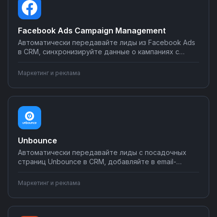
Facebook Ads Campaign Management
Автоматически передавайте лиды из Facebook Ads
в CRM, синхронизируйте данные о кампаниях с
Google Таблицами, отправляйте отчеты о
результатах в мессенджеры. Настраивайте
Маркетинг и реклама
интеграции рекламных кампаний без
программирования на Nodul.
Unbounce
Автоматически передавайте лиды с посадочных
страниц Unbounce в CRM, добавляйте в email-
рассылки, отправляйте в Google Sheets и аналитику.
Исключите потерю заявок и ускорьте обработку
Маркетинг и реклама
лидов. Настройте интеграции без
программирования на Nodul.