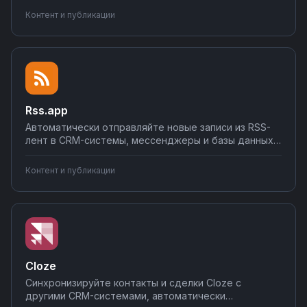
новых постах в мессенджеры и соцсети.
Контент и публикации
Подключайте аналитические сервисы для
отслеживания эффективности контента.
Настраивайте интеграции без программирования на
Nodul.
Rss.app
Автоматически отправляйте новые записи из RSS-
лент в CRM-системы, мессенджеры и базы данных.
Настраивайте фильтры по ключевым словам,
создавайте задачи из новостей, уведомляйте
Контент и публикации
команду о важных обновлениях. Создавайте
интеграции Rss.app без кода через визуальный
конструктор Nodul.
Cloze
Синхронизируйте контакты и сделки Cloze с
другими CRM-системами, автоматически