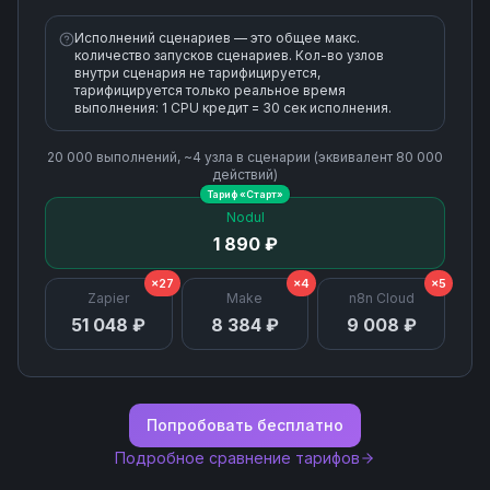
Исполнений сценариев — это общее макс.
количество запусков сценариев. Кол-во узлов
внутри сценария не тарифицируется,
тарифицируется только реальное время
выполнения: 1 CPU кредит = 30 сек исполнения.
20 000
выполнений, ~
4
узла
в сценарии (эквивалент
80 000
действий)
Тариф «
Старт
»
Nodul
1 890 ₽
×27
×4
×5
Zapier
Make
n8n Cloud
51 048 ₽
8 384 ₽
9 008 ₽
Попробовать бесплатно
Подробное сравнение тарифов