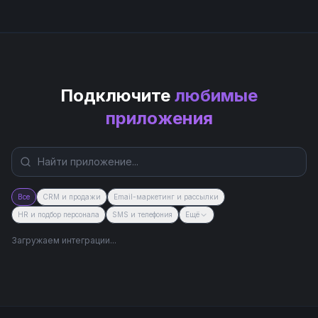
Подключите
любимые
приложения
Все
CRM и продажи
Email-маркетинг и рассылки
HR и подбор персонала
SMS и телефония
Ещё
Загружаем интеграции...