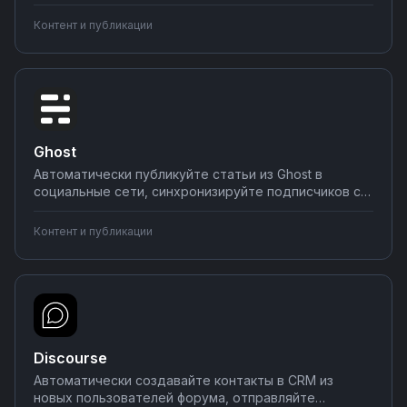
создавайте задачи при смене статуса сделок,
отправляйте уведомления в Slack или Telegram о
Контент и публикации
важных событиях. Настраивайте интеграции без
программирования — простые сценарии за 5 минут,
сложные за час.
Ghost
Автоматически публикуйте статьи из Ghost в
социальные сети, синхронизируйте подписчиков с
CRM-системами, отправляйте уведомления о новых
постах в мессенджеры. Настраивайте интеграции
Контент и публикации
без программирования — соединяйте Ghost с
нужными инструментами за несколько минут.
Discourse
Автоматически создавайте контакты в CRM из
новых пользователей форума, отправляйте