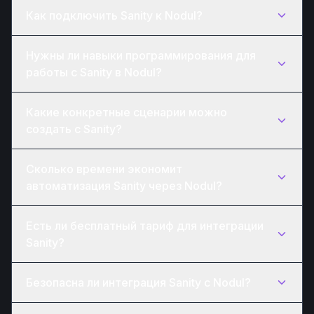
Как подключить Sanity к Nodul?
Нужны ли навыки программирования для
работы с Sanity в Nodul?
Какие конкретные сценарии можно
создать с Sanity?
Сколько времени экономит
автоматизация Sanity через Nodul?
Есть ли бесплатный тариф для интеграции
Sanity?
Безопасна ли интеграция Sanity с Nodul?