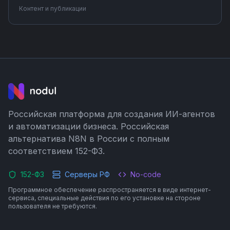
планы с готовыми гифками. Настраивайте
Контент и публикации
интеграции без программирования — простые
сценарии за 5 минут.
Российская платформа для создания ИИ-агентов
и автоматизации бизнеса. Российская
альтернатива N8N в России с полным
соответствием 152-ФЗ.
152-ФЗ
Серверы РФ
No-code
Программное обеспечение распространяется в виде интернет-
сервиса, специальные действия по его установке на стороне
пользователя не требуются.