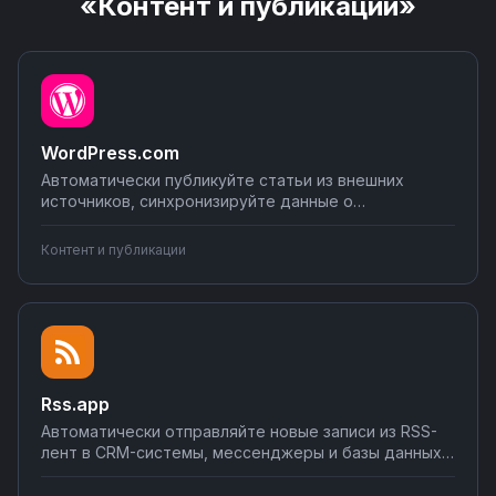
«Контент и публикации»
WordPress.com
Автоматически публикуйте статьи из внешних
источников, синхронизируйте данные о
посетителях с CRM, отправляйте уведомления о
новых постах в мессенджеры и соцсети.
Контент и публикации
Подключайте аналитические сервисы для
отслеживания эффективности контента.
Настраивайте интеграции без программирования на
Nodul.
Rss.app
Автоматически отправляйте новые записи из RSS-
лент в CRM-системы, мессенджеры и базы данных.
Настраивайте фильтры по ключевым словам,
создавайте задачи из новостей, уведомляйте