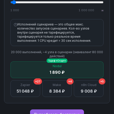
1 000
1 000 000
∞
Исполнений сценариев — это общее макс.
количество запусков сценариев. Кол-во узлов
внутри сценария не тарифицируется,
тарифицируется только реальное время
выполнения: 1 CPU кредит = 30 сек исполнения.
20 000
выполнений, ~
4
узла
в сценарии (эквивалент
80 000
действий)
Тариф «
Старт
»
Nodul
1 890 ₽
×27
×4
×5
Zapier
Make
n8n Cloud
51 048 ₽
8 384 ₽
9 008 ₽