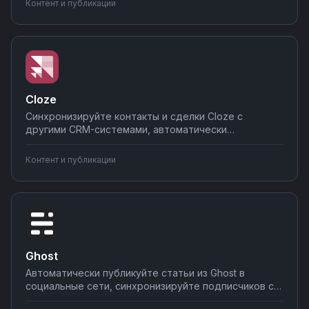
Контент и публикации
команду о важных обновлениях. Создавайте
интеграции Rss.app без кода через визуальный
конструктор Nodul.
Cloze
Синхронизируйте контакты и сделки Cloze с
другими CRM-системами, автоматически
создавайте задачи при смене статуса сделок,
отправляйте уведомления в Slack или Telegram о
Контент и публикации
важных событиях. Настраивайте интеграции без
программирования — простые сценарии за 5 минут,
сложные за час.
Ghost
Автоматически публикуйте статьи из Ghost в
социальные сети, синхронизируйте подписчиков с
CRM-системами, отправляйте уведомления о новых