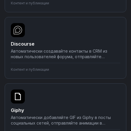
постах в мессенджеры. Настраивайте интеграции
Контент и публикации
без программирования — соединяйте Ghost с
нужными инструментами за несколько минут.
Discourse
Автоматически создавайте контакты в CRM из
новых пользователей форума, отправляйте
уведомления о важных обсуждениях в Slack или
Telegram, синхронизируйте данные с
Контент и публикации
аналитическими системами. Настраивайте
интеграции Discourse с популярными сервисами
через визуальный конструктор Nodul.
Giphy
Автоматически добавляйте GIF из Giphy в посты
социальных сетей, отправляйте анимации в
мессенджеры по триггерам, создавайте контент-