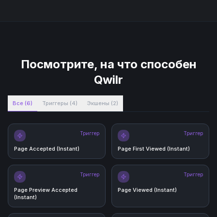
Посмотрите, на что способен
Qwilr
Все
(
6
)
Триггеры
(
4
)
Экшены
(
2
)
Триггер
Триггер
Page Accepted (Instant)
Page First Viewed (Instant)
Триггер
Триггер
Page Preview Accepted
Page Viewed (Instant)
(Instant)