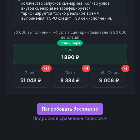
количество запусков сценариев. Кол-во узлов
внутри сценария не тарифицируется,
тарифицируется только реальное время
выполнения: 1 CPU кредит = 30 сек исполнения.
20 000
выполнений, ~
4
узла
в сценарии (эквивалент
80 000
действий)
Тариф «
Старт
»
Nodul
1 890 ₽
×27
×4
×5
Zapier
Make
n8n Cloud
51 048 ₽
8 384 ₽
9 008 ₽
Попробовать бесплатно
Подробное сравнение тарифов