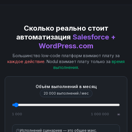
Get Record By ID
Сколько реально стоит
Get Records By Collections
автоматизация
Salesforce +
WordPress.com
Get Records by Query
Большинство low-code платформ взимают плату за
Update Contact
каждое действие
. Nodul взимает плату только за
время
выполнения
.
Update Lead
Объём выполнений в месяц
Update Record
20 000
выполнений / мес
Upload File
1 000
1 000 000
∞
Upload File (Create Content Version)
Исполнений сценариев — это общее макс.