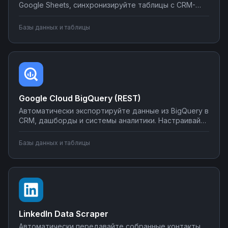
Google Sheets, синхронизируйте таблицы с CRM-
системами, создавайте отчеты и отправляйте их по
почте или в мессенджеры. Настраивайте
Базы данных и таблицы
интеграции без программирования на Nodul — от
простых сценариев до сложной автоматизации
аналитики.
Google Cloud BigQuery (REST)
Автоматически экспортируйте данные из BigQuery в
CRM, дашборды и системы аналитики. Настраивайте
запуск отчётов по расписанию, синхронизируйте
метрики с внешними сервисами, создавайте
Базы данных и таблицы
уведомления о критических изменениях в данных.
Управляйте интеграциями BigQuery без SQL-
программирования.
LinkedIn Data Scraper
Автоматически передавайте собранные контакты