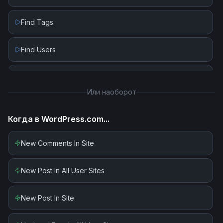
Find Tags
Find Users
Get Media
Или наоборот
Get Post
Когда в
WordPress.com
...
Update Post
New Comments In Site
Upload Media
New Post In All User Sites
New Post In Site