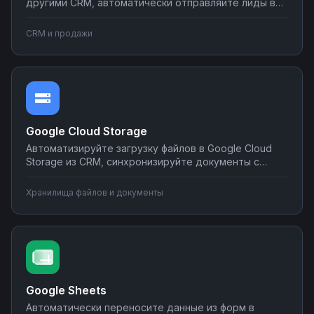
другими CRM, автоматически отправляйте лиды в
мессенджеры и email-рассылки, создавайте задачи
в планировщиках при изменении статуса сделки.
CRM и продажи
Настраивайте двусторонний обмен данными без
программирования на платформе Nodul.
Google Cloud Storage
Автоматизируйте загрузку файлов в Google Cloud
Storage из CRM, синхронизируйте документы с
корпоративными системами, настройте
уведомления о новых файлах в мессенджеры.
Хранилища файлов и документы
Создавайте интеграции облачного хранилища без
программирования на Nodul.
Google Sheets
Автоматически переносите данные из форм в