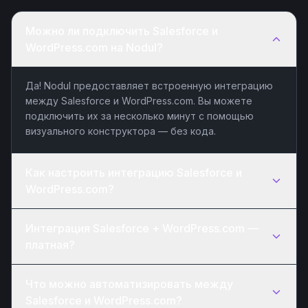
Можно ли подключить Salesforce и
WordPress.com на Nodul?
Да! Nodul предоставляет встроенную интеграцию
между Salesforce и WordPress.com. Вы можете
подключить их за несколько минут с помощью
визуального конструктора — без кода.
Как настроить интеграцию Salesforce и
WordPress.com?
Интеграция Salesforce + WordPress.com —
платная?
Что можно автоматизировать между
Salesforce и WordPress.com?