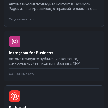
Автоматически публикуйте контент в Facebook
Pages из планировщиков, отправляйте лиды из форм
в CRM-системы, дублируйте посты в другие
соцсети и мессенджеры. Обрабатывайте
Социальные сети
комментарии и сообщения через интеграции на
Nodul — настройка за несколько минут без
программирования.
Instagram for Business
Автоматизируйте публикацию контента,
синхронизируйте лиды из Instagram с CRM-
системами, отслеживайте упоминания и
комментарии, создавайте отчеты по охватам и
Социальные сети
вовлечённости. Настраивайте интеграции без
программирования на Nodul — соединяйте Instagram
с почтовыми сервисами, мессенджерами и
системами аналитики.
Pinterest