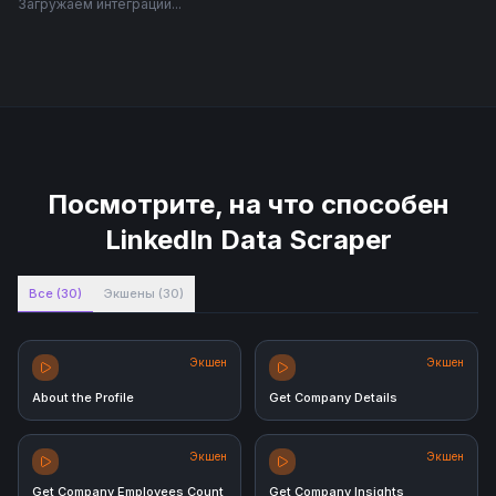
Загружаем интеграции...
Посмотрите, на что способен
LinkedIn Data Scraper
Все
(
30
)
Экшены
(
30
)
Экшен
Экшен
About the Profile
Get Company Details
Экшен
Экшен
Get Company Employees Count
Get Company Insights