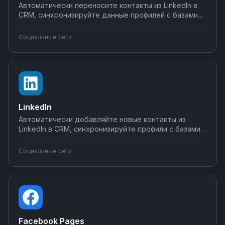
Автоматически переносите контакты из LinkedIn в
CRM, синхронизируйте данные профилей с базами
клиентов, настраивайте уведомления о новых
сообщениях в мессенджеры. Создавайте
Социальные сети
интеграции LinkedIn с вашими рабочими
инструментами на Nodul без программирования.
LinkedIn
Автоматически добавляйте новые контакты из
LinkedIn в CRM, синхронизируйте профили с базами
лидов, публикуйте контент одновременно в
несколько соцсетей. Настраивайте интеграции без
Социальные сети
программирования на платформе Nodul —
экономьте время на рутинных задачах.
Facebook Pages