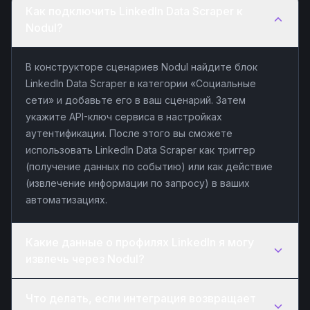
Как подключить LinkedIn Data Scraper к
Nodul?
В конструкторе сценариев Nodul найдите блок
LinkedIn Data Scraper в категории «Социальные
сети» и добавьте его в ваш сценарий. Затем
укажите API-ключ сервиса в настройках
аутентификации. После этого вы сможете
использовать LinkedIn Data Scraper как триггер
(получение данных по событию) или как действие
(извлечение информации по запросу) в ваших
автоматизациях.
Какие данные о профилях LinkedIn я могу
извлечь через Nodul?
Что делать, если интеграция возвращает