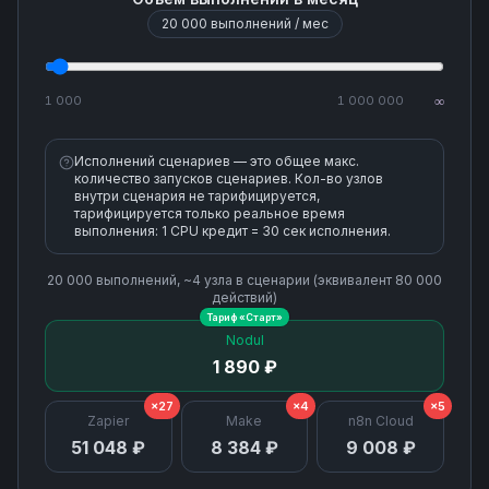
20 000
выполнений / мес
1 000
1 000 000
∞
Исполнений сценариев — это общее макс.
количество запусков сценариев. Кол-во узлов
внутри сценария не тарифицируется,
тарифицируется только реальное время
выполнения: 1 CPU кредит = 30 сек исполнения.
20 000
выполнений, ~
4
узла
в сценарии (эквивалент
80 000
действий)
Тариф «
Старт
»
Nodul
1 890 ₽
×27
×4
×5
Zapier
Make
n8n Cloud
51 048 ₽
8 384 ₽
9 008 ₽