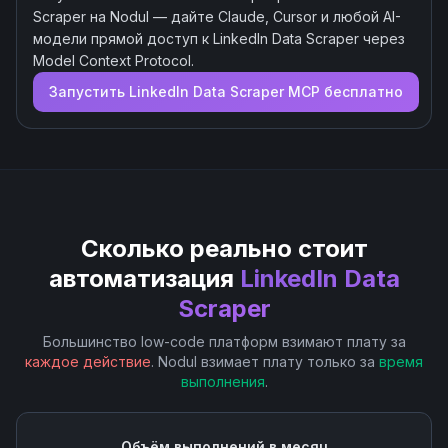
Scraper
на Nodul — дайте Claude, Cursor и любой AI-
модели прямой доступ к
LinkedIn Data Scraper
через
Model Context Protocol.
Запустить
LinkedIn Data Scraper
MCP бесплатно
Сколько реально стоит
автоматизация
LinkedIn Data
Scraper
Большинство low-code платформ взимают плату за
каждое действие
. Nodul взимает плату только за
время
выполнения
.
Объём выполнений в месяц