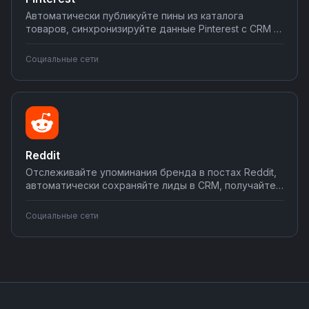
Автоматически публикуйте пины из каталога
товаров, синхронизируйте данные Pinterest с CRM и
аналитическими системами, дублируйте контент в
другие социальные сети. Настраивайте интеграции
Социальные сети
без программирования на Nodul — экономьте время
на SMM и увеличивайте охват аудитории.
Reddit
Отслеживайте упоминания бренда в постах Reddit,
автоматически сохраняйте лиды в CRM, получайте
уведомления о новых комментариях в
мессенджеры. Мониторьте репутацию и
Социальные сети
конкурентов через интеграции на Nodul —
настройка за несколько минут без
программирования.