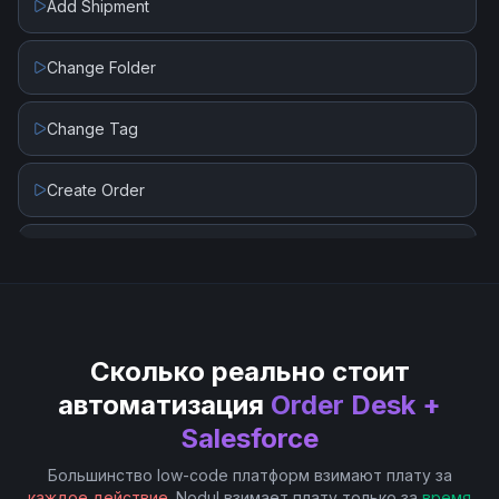
Add Shipment
Upload File
Change Folder
Upload File (Create Content Version)
Change Tag
Create Order
Get Order
Set Order Data
Сколько реально стоит
Set Order Item Data
автоматизация
Order Desk +
Salesforce
Большинство low-code платформ взимают плату за
каждое действие
. Nodul взимает плату только за
время