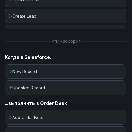
Create Lead
Create Record
Или наоборот
Get Record By ID
Когда в
Salesforce
...
Get Records By Collections
New Record
Get Records by Query
Updated Record
Update Contact
...выполнить в
Order Desk
Update Lead
Add Order Note
Update Record