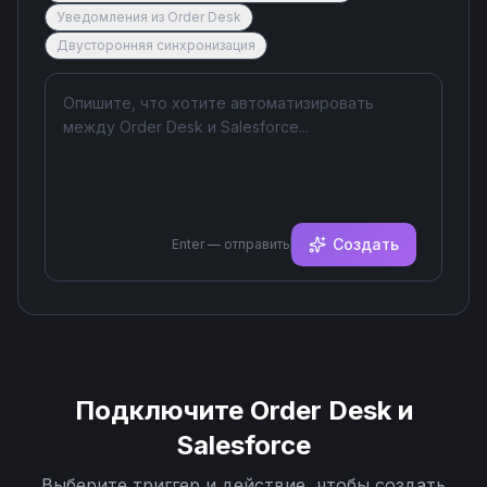
Уведомления из Order Desk
Двусторонняя синхронизация
Создать
Enter — отправить
Подключите
Order Desk
и
Salesforce
Выберите триггер и действие, чтобы создать