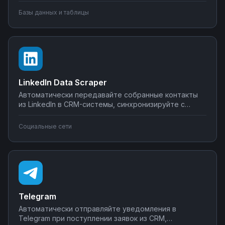
метрики с внешними сервисами, создавайте
Базы данных и таблицы
уведомления о критических изменениях в данных.
Управляйте интеграциями BigQuery без SQL-
программирования.
LinkedIn Data Scraper
Автоматически передавайте собранные контакты
из LinkedIn в CRM-системы, синхронизируйте с
Google Sheets или Airtable, создавайте воронки
продаж. Настройте интеграции LinkedIn Data Scraper
Социальные сети
без программирования — от простого экспорта до
сложных сценариев обработки лидов.
Telegram
Автоматически отправляйте уведомления в
Telegram при поступлении заявок из CRM,