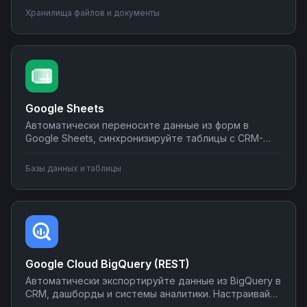
уведомления о новых файлах в мессенджеры.
Хранилища файлов и документы
Создавайте интеграции облачного хранилища без
программирования на Nodul.
Google Sheets
Автоматически переносите данные из форм в
Google Sheets, синхронизируйте таблицы с CRM-
системами, создавайте отчеты и отправляйте их по
почте или в мессенджеры. Настраивайте
Базы данных и таблицы
интеграции без программирования на Nodul — от
простых сценариев до сложной автоматизации
аналитики.
Google Cloud BigQuery (REST)
Автоматически экспортируйте данные из BigQuery в
CRM, дашборды и системы аналитики. Настраивайте
запуск отчётов по расписанию, синхронизируйте