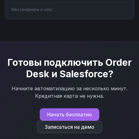
создавайте чат-ботов для обработки клиентских
запросов, синхронизируйте сообщения с системами
Мессенджеры и чаты
учета. Подключите мессенджер к вашим бизнес-
процессам через Nodul без программирования за
несколько минут.
Готовы подключить
Order
Desk
и
Salesforce
?
Начните автоматизацию за несколько минут.
Кредитная карта не нужна.
Начать бесплатно
Записаться на демо