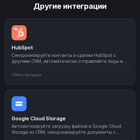
Другие интеграции
HubSpot
Синхронизируйте контакты и сделки HubSpot с
другими CRM, автоматически отправляйте лиды в
мессенджеры и email-рассылки, создавайте задачи
в планировщиках при изменении статуса сделки.
CRM и продажи
Настраивайте двусторонний обмен данными без
программирования на платформе Nodul.
Google Cloud Storage
Автоматизируйте загрузку файлов в Google Cloud
Storage из CRM, синхронизируйте документы с
корпоративными системами, настройте