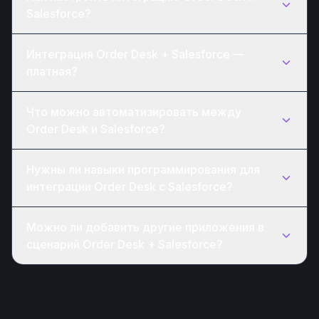
Salesforce?
Интеграция Order Desk + Salesforce —
платная?
Что можно автоматизировать между
Order Desk и Salesforce?
Нужны ли навыки программирования для
интеграции Order Desk с Salesforce?
Можно ли добавить другие приложения в
сценарий Order Desk + Salesforce?