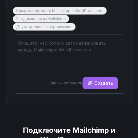
Синхронизировать Mailchimp с WordPress.com
Уведомления из Mailchimp
Двусторонняя синхронизация
Создать
Enter — отправить
Подключите
Mailchimp
и