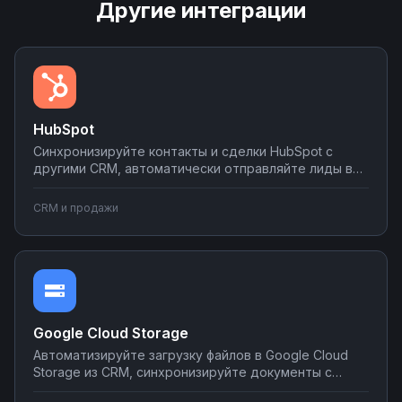
Другие интеграции
HubSpot
Синхронизируйте контакты и сделки HubSpot с
другими CRM, автоматически отправляйте лиды в
мессенджеры и email-рассылки, создавайте задачи
в планировщиках при изменении статуса сделки.
CRM и продажи
Настраивайте двусторонний обмен данными без
программирования на платформе Nodul.
Google Cloud Storage
Автоматизируйте загрузку файлов в Google Cloud
Storage из CRM, синхронизируйте документы с
корпоративными системами, настройте