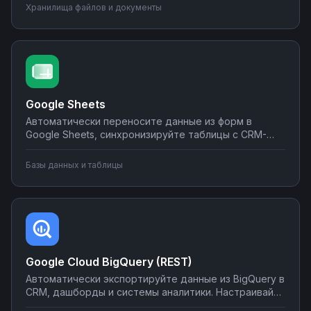
уведомления о новых файлах в мессенджеры.
Хранилища файлов и документы
Создавайте интеграции облачного хранилища без
программирования на Nodul.
Google Sheets
Автоматически переносите данные из форм в
Google Sheets, синхронизируйте таблицы с CRM-
системами, создавайте отчеты и отправляйте их по
почте или в мессенджеры. Настраивайте
Базы данных и таблицы
интеграции без программирования на Nodul — от
простых сценариев до сложной автоматизации
аналитики.
Google Cloud BigQuery (REST)
Автоматически экспортируйте данные из BigQuery в
CRM, дашборды и системы аналитики. Настраивайте
запуск отчётов по расписанию, синхронизируйте