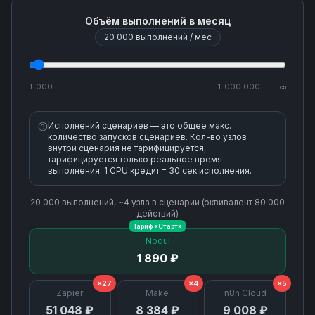
Объём выполнений в месяц
Edit Campaign Template
20 000
выполнений / мес
Find Campaign
1 000
1 000 000
∞
Find Customer
Исполнений сценариев — это общее макс.
количество запусков сценариев. Кол-во узлов
внутри сценария не тарифицируется,
Find Tag
тарифицируется только реальное время
выполнения: 1 CPU кредит = 30 сек исполнения.
Find or Create Subscriber
20 000
выполнений, ~
4
узла
в сценарии (эквивалент
80 000
действий)
Тариф «
Старт
»
Find or Create Tag
Nodul
1 890 ₽
Get Campaign
×27
×4
×5
Zapier
Make
n8n Cloud
Get Campaign Report
51 048 ₽
8 384 ₽
9 008 ₽