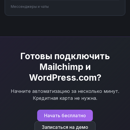
запросов, синхронизируйте сообщения с системами
Мессенджеры и чаты
учета. Подключите мессенджер к вашим бизнес-
процессам через Nodul без программирования за
несколько минут.
Готовы подключить
Mailchimp
и
WordPress.com
?
Начните автоматизацию за несколько минут.
Кредитная карта не нужна.
Начать бесплатно
Записаться на демо