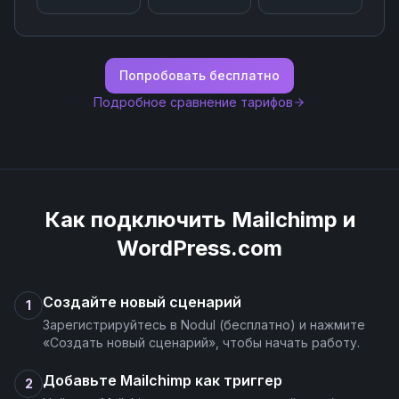
Get List Activities
Попробовать бесплатно
Get List Member Activities
Подробное сравнение тарифов
Get List Member Tags
List Segment Members
Как подключить
Mailchimp
и
Remove Member from Segment(Remove Subscriber
WordPress.com
from Tag)
Создайте новый сценарий
Search Lists-Audiences
1
Зарегистрируйтесь в Nodul (бесплатно) и нажмите
«Создать новый сценарий», чтобы начать работу.
Search Members
Добавьте Mailchimp как триггер
2