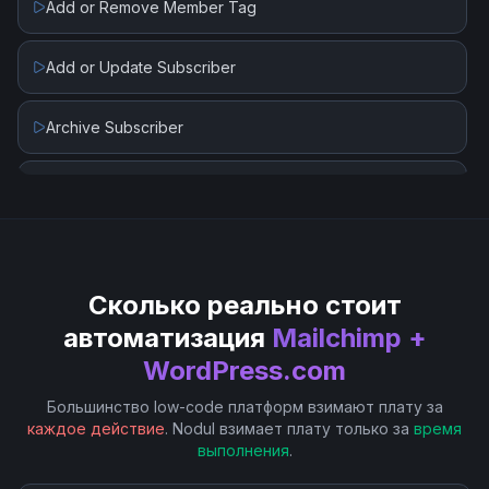
Add or Remove Member Tag
Add or Update Subscriber
Archive Subscriber
Create Campaign
Create List
Сколько реально стоит
Create Tag
автоматизация
Mailchimp +
WordPress.com
Delete Campaign
Большинство low-code платформ взимают плату за
Delete List
каждое действие
. Nodul взимает плату только за
время
выполнения
.
Delete Subscriber