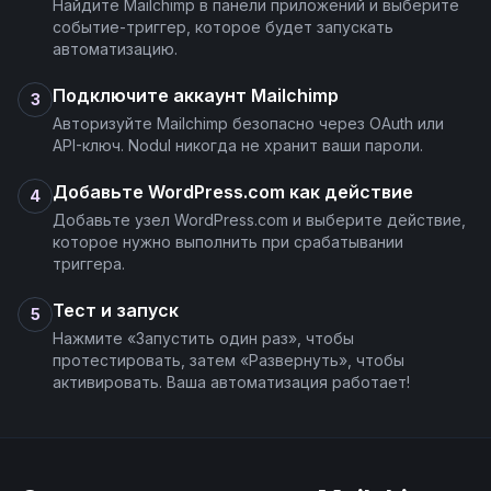
Search or Create Campaign
Найдите Mailchimp в панели приложений и выберите
событие-триггер, которое будет запускать
автоматизацию.
Send Campaign
Подключите аккаунт Mailchimp
3
Unsubscribe Email
Авторизуйте Mailchimp безопасно через OAuth или
API-ключ. Nodul никогда не хранит ваши пароли.
Update Campaign
Добавьте WordPress.com как действие
4
Добавьте узел WordPress.com и выберите действие,
которое нужно выполнить при срабатывании
Update List
триггера.
Тест и запуск
5
Нажмите «Запустить один раз», чтобы
протестировать, затем «Развернуть», чтобы
активировать. Ваша автоматизация работает!