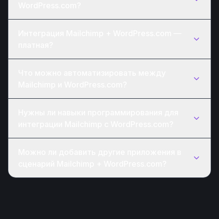
WordPress.com?
Интеграция Mailchimp + WordPress.com —
платная?
Что можно автоматизировать между
Mailchimp и WordPress.com?
Нужны ли навыки программирования для
интеграции Mailchimp с WordPress.com?
Можно ли добавить другие приложения в
сценарий Mailchimp + WordPress.com?