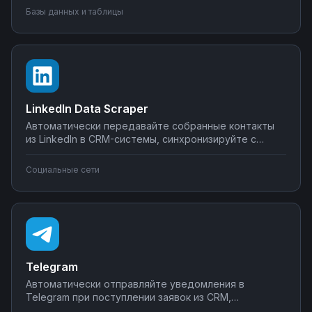
метрики с внешними сервисами, создавайте
Базы данных и таблицы
уведомления о критических изменениях в данных.
Управляйте интеграциями BigQuery без SQL-
программирования.
LinkedIn Data Scraper
Автоматически передавайте собранные контакты
из LinkedIn в CRM-системы, синхронизируйте с
Google Sheets или Airtable, создавайте воронки
продаж. Настройте интеграции LinkedIn Data Scraper
Социальные сети
без программирования — от простого экспорта до
сложных сценариев обработки лидов.
Telegram
Автоматически отправляйте уведомления в
Telegram при поступлении заявок из CRM,
создавайте чат-ботов для обработки клиентских