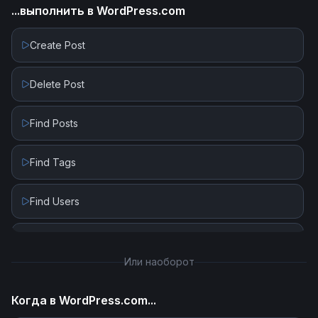
...выполнить в
WordPress.com
New Order
Create Post
New Subscriber
Delete Post
New Subscriber in Segment or Tag
Find Posts
New Unsubscriber
Find Tags
Find Users
Get Media
Или наоборот
Get Post
Когда в
WordPress.com
...