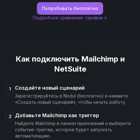
Попробовать бесплатно
Get List Member Activities
Подробное сравнение тарифов
Get List Member Tags
List Segment Members
Как подключить
Mailchimp
и
Remove Member from Segment(Remove Subscriber
NetSuite
from Tag)
Создайте новый сценарий
Search Lists-Audiences
1
Зарегистрируйтесь в Nodul (бесплатно) и нажмите
«Создать новый сценарий», чтобы начать работу.
Search Members
Добавьте Mailchimp как триггер
2
Search or Create Campaign
Найдите Mailchimp в панели приложений и выберите
событие-триггер, которое будет запускать
автоматизацию.
Send Campaign