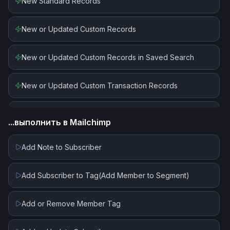
New Standard Records
Search Records
New or Updated Custom Records
Search Standard Records (Transaction Types) (SOAP)
New or Updated Custom Records in Saved Search
Transform
New or Updated Custom Transaction Records
Update Record
New or Updated Standard Records
...выполнить в
Mailchimp
Upsert Record
New or Updated Standard Records in Saved Search
Add Note to Subscriber
Add Subscriber to Tag(Add Member to Segment)
Add or Remove Member Tag