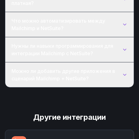
платная?
Что можно автоматизировать между
Mailchimp и NetSuite?
Нужны ли навыки программирования для
интеграции Mailchimp с NetSuite?
Можно ли добавить другие приложения в
сценарий Mailchimp + NetSuite?
Другие интеграции