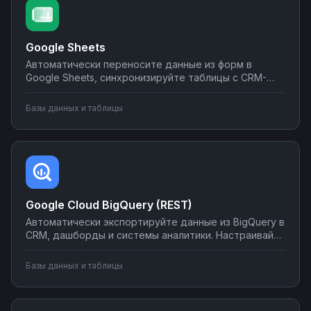
Google Sheets
Автоматически переносите данные из форм в
Google Sheets, синхронизируйте таблицы с CRM-
системами, создавайте отчеты и отправляйте их по
почте или в мессенджеры. Настраивайте
Базы данных и таблицы
интеграции без программирования на Nodul — от
простых сценариев до сложной автоматизации
аналитики.
Google Cloud BigQuery (REST)
Автоматически экспортируйте данные из BigQuery в
CRM, дашборды и системы аналитики. Настраивайте
запуск отчётов по расписанию, синхронизируйте
метрики с внешними сервисами, создавайте
Базы данных и таблицы
уведомления о критических изменениях в данных.
Управляйте интеграциями BigQuery без SQL-
программирования.