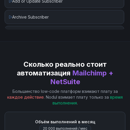
Add or Update Subscriber
Archive Subscriber
Create Campaign
Create List
Сколько реально стоит
Create Tag
автоматизация
Mailchimp +
NetSuite
Delete Campaign
Большинство low-code платформ взимают плату за
Delete List
каждое действие
. Nodul взимает плату только за
время
выполнения
.
Delete Subscriber
Объём выполнений в месяц
Edit Campaign Template
20 000
выполнений / мес