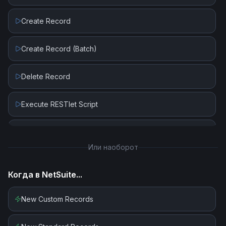
New Subscriber
Create Record
New Subscriber in Segment or Tag
Create Record (Batch)
New Unsubscriber
Delete Record
Execute RESTlet Script
Execute Saved Search for Custom Records (SOAP)
Или наоборот
Execute Saved Search for Standard Records (SOAP)
Когда в
NetSuite
...
Execute SuiteQL Query
New Custom Records
Get File By ID (SOAP)