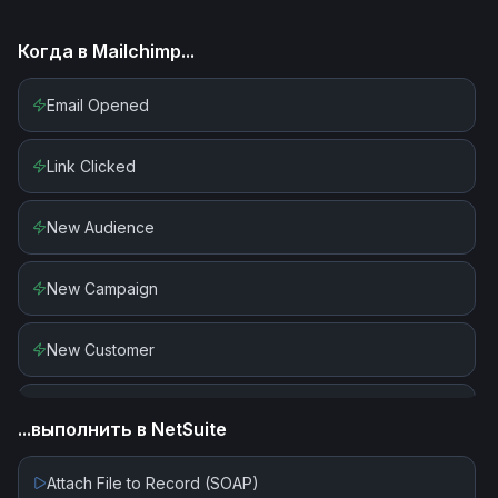
Когда в
Mailchimp
...
Email Opened
Link Clicked
New Audience
New Campaign
New Customer
New Or Updated Subscriber
...выполнить в
NetSuite
New Order
Attach File to Record (SOAP)