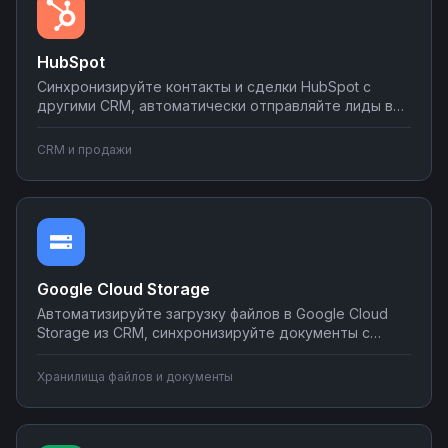
HubSpot
Синхронизируйте контакты и сделки HubSpot с
другими CRM, автоматически отправляйте лиды в
мессенджеры и email-рассылки, создавайте задачи
в планировщиках при изменении статуса сделки.
CRM и продажи
Настраивайте двусторонний обмен данными без
программирования на платформе Nodul.
Google Cloud Storage
Автоматизируйте загрузку файлов в Google Cloud
Storage из CRM, синхронизируйте документы с
корпоративными системами, настройте
уведомления о новых файлах в мессенджеры.
Хранилища файлов и документы
Создавайте интеграции облачного хранилища без
программирования на Nodul.