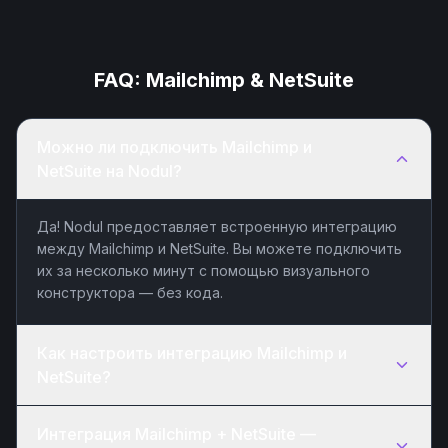
FAQ:
Mailchimp
&
NetSuite
Можно ли подключить Mailchimp и
NetSuite на Nodul?
Да! Nodul предоставляет встроенную интеграцию
между Mailchimp и NetSuite. Вы можете подключить
их за несколько минут с помощью визуального
конструктора — без кода.
Как настроить интеграцию Mailchimp и
NetSuite?
Интеграция Mailchimp + NetSuite —