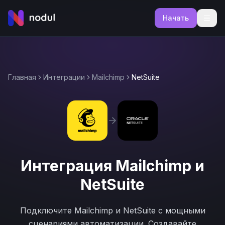
Начать
Главная
Интеграции
Mailchimp
NetSuite
Интеграция
Mailchimp
и
NetSuite
Подключите
Mailchimp
и
NetSuite
с мощными
сценариями автоматизации. Создавайте