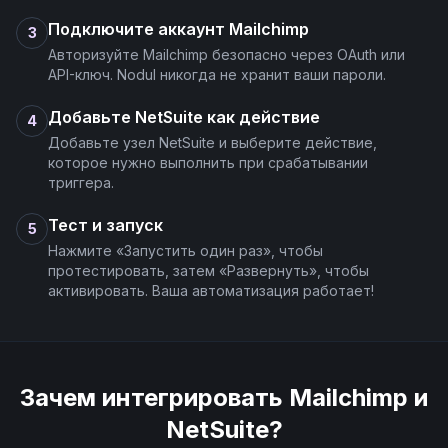
Подключите аккаунт Mailchimp
3
Unsubscribe Email
Авторизуйте Mailchimp безопасно через OAuth или
API-ключ. Nodul никогда не хранит ваши пароли.
Update Campaign
Добавьте NetSuite как действие
4
Добавьте узел NetSuite и выберите действие,
которое нужно выполнить при срабатывании
Update List
триггера.
Тест и запуск
5
Нажмите «Запустить один раз», чтобы
протестировать, затем «Развернуть», чтобы
активировать. Ваша автоматизация работает!
Зачем интегрировать
Mailchimp
и
NetSuite
?