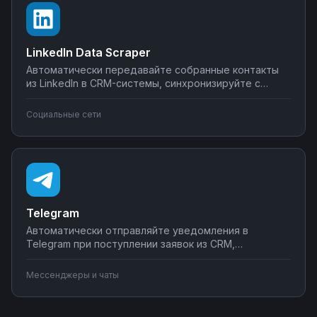
LinkedIn Data Scraper
Автоматически передавайте собранные контакты
из LinkedIn в CRM-системы, синхронизируйте с
Google Sheets или Airtable, создавайте воронки
продаж. Настройте интеграции LinkedIn Data Scraper
Социальные сети
без программирования — от простого экспорта до
сложных сценариев обработки лидов.
Telegram
Автоматически отправляйте уведомления в
Telegram при поступлении заявок из CRM,
создавайте чат-ботов для обработки клиентских
запросов, синхронизируйте сообщения с системами
Мессенджеры и чаты
учета. Подключите мессенджер к вашим бизнес-
процессам через Nodul без программирования за
несколько минут.