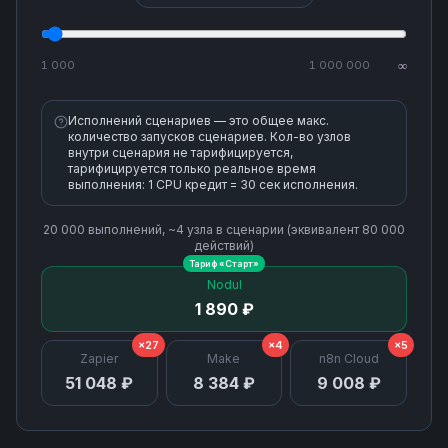
Find Campaign
1 000
1 000 000
∞
Find Customer
Исполнений сценариев — это общее макс.
количество запусков сценариев. Кол-во узлов
внутри сценария не тарифицируется,
Find Tag
тарифицируется только реальное время
выполнения: 1 CPU кредит = 30 сек исполнения.
Find or Create Subscriber
20 000
выполнений, ~
4
узла
в сценарии (эквивалент
80 000
действий)
Тариф «
Старт
»
Find or Create Tag
Nodul
1 890 ₽
Get Campaign
×27
×4
×5
Zapier
Make
n8n Cloud
Get Campaign Report
51 048 ₽
8 384 ₽
9 008 ₽
Get List Activities