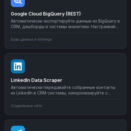
Google Cloud BigQuery (REST)
Автоматически экспортируйте данные из BigQuery в
CRM, дашборды и системы аналитики. Настраивайте
запуск отчётов по расписанию, синхронизируйте
метрики с внешними сервисами, создавайте
Базы данных и таблицы
уведомления о критических изменениях в данных.
Управляйте интеграциями BigQuery без SQL-
программирования.
LinkedIn Data Scraper
Автоматически передавайте собранные контакты
из LinkedIn в CRM-системы, синхронизируйте с
Google Sheets или Airtable, создавайте воронки
продаж. Настройте интеграции LinkedIn Data Scraper
Социальные сети
без программирования — от простого экспорта до
сложных сценариев обработки лидов.