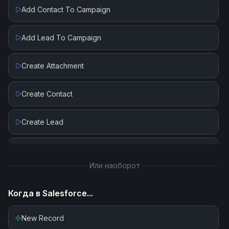
Add Contact To Campaign
Add Lead To Campaign
Create Attachment
Create Contact
Create Lead
Create Record
Или наоборот
Get Record By ID
Когда в
Salesforce
...
Get Records By Collections
New Record