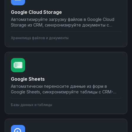
Google Cloud Storage
Автоматизируйте загрузку файлов в Google Cloud
Storage из CRM, синхронизируйте документы с
корпоративными системами, настройте
уведомления о новых файлах в мессенджеры.
Хранилища файлов и документы
Создавайте интеграции облачного хранилища без
программирования на Nodul.
Google Sheets
Автоматически переносите данные из форм в
Google Sheets, синхронизируйте таблицы с CRM-
системами, создавайте отчеты и отправляйте их по
почте или в мессенджеры. Настраивайте
Базы данных и таблицы
интеграции без программирования на Nodul — от
простых сценариев до сложной автоматизации
аналитики.