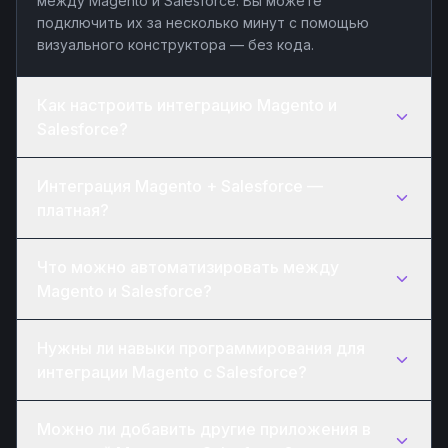
между Magento и Salesforce. Вы можете
подключить их за несколько минут с помощью
визуального конструктора — без кода.
Как настроить интеграцию Magento и
Salesforce?
Интеграция Magento + Salesforce —
платная?
Что можно автоматизировать между
Magento и Salesforce?
Нужны ли навыки программирования для
интеграции Magento с Salesforce?
Можно ли добавить другие приложения в