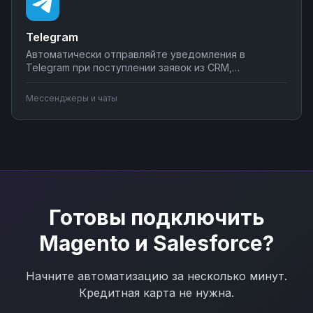
Telegram
Автоматически отправляйте уведомления в
Telegram при поступлении заявок из CRM,
создавайте чат-ботов для обработки клиентских
запросов, синхронизируйте сообщения с системами
Мессенджеры и чаты
учета. Подключите мессенджер к вашим бизнес-
процессам через Nodul без программирования за
несколько минут.
Готовы подключить
Magento
и
Salesforce
?
Начните автоматизацию за несколько минут.
Кредитная карта не нужна.