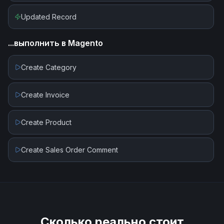
Get Records by Query
Updated Record
Update Contact
...выполнить в
Magento
Update Lead
Create Category
Update Record
Create Invoice
Upload File
Create Product
Upload File (Create Content Version)
Create Sales Order Comment
Сколько реально стоит