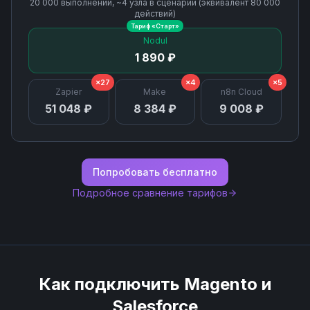
20 000
выполнений, ~
4
узла
в сценарии (эквивалент
80 000
действий)
Тариф «
Старт
»
Nodul
1 890 ₽
×27
×4
×5
Zapier
Make
n8n Cloud
51 048 ₽
8 384 ₽
9 008 ₽
Попробовать бесплатно
Подробное сравнение тарифов
Как подключить
Magento
и
Salesforce