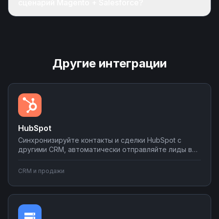
сценарий Magento + Salesforce?
Другие интеграции
HubSpot
Синхронизируйте контакты и сделки HubSpot с
другими CRM, автоматически отправляйте лиды в
мессенджеры и email-рассылки, создавайте задачи
в планировщиках при изменении статуса сделки.
CRM и продажи
Настраивайте двусторонний обмен данными без
программирования на платформе Nodul.