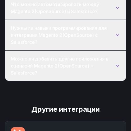
Что можно автоматизировать между
Magento 2(OpenSource) и Salesforce?
Нужны ли навыки программирования для
интеграции Magento 2(OpenSource) с
Salesforce?
Можно ли добавить другие приложения в
сценарий Magento 2(OpenSource) +
Salesforce?
Другие интеграции