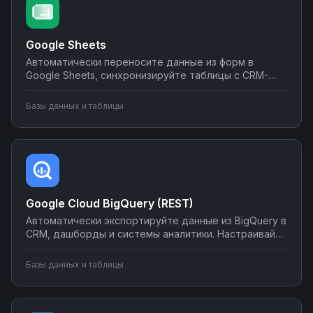
Google Sheets
Автоматически переносите данные из форм в
Google Sheets, синхронизируйте таблицы с CRM-
системами, создавайте отчеты и отправляйте их по
почте или в мессенджеры. Настраивайте
Базы данных и таблицы
интеграции без программирования на Nodul — от
простых сценариев до сложной автоматизации
аналитики.
Google Cloud BigQuery (REST)
Автоматически экспортируйте данные из BigQuery в
CRM, дашборды и системы аналитики. Настраивайте
запуск отчётов по расписанию, синхронизируйте
метрики с внешними сервисами, создавайте
Базы данных и таблицы
уведомления о критических изменениях в данных.
Управляйте интеграциями BigQuery без SQL-
программирования.