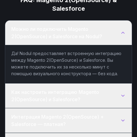
FAQ:
Magento 2(OpenSource)
&
Salesforce
Можно ли подключить Magento
2(OpenSource) и Salesforce на Nodul?
Да! Nodul предоставляет встроенную интеграцию
между Magento 2(OpenSource) и Salesforce. Вы
можете подключить их за несколько минут с
помощью визуального конструктора — без кода.
Как настроить интеграцию Magento
2(OpenSource) и Salesforce?
Интеграция Magento 2(OpenSource) +
Salesforce — платная?