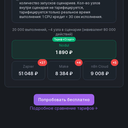
количество запусков сценариев. Кол-во узлов
внутри сценария не тарифицируется,
тарифицируется только реальное время
выполнения: 1 CPU кредит = 30 сек исполнения.
20 000
выполнений, ~
4
узла
в сценарии (эквивалент
80 000
действий)
Тариф «
Старт
»
Nodul
1 890 ₽
×27
×4
×5
Zapier
Make
n8n Cloud
51 048 ₽
8 384 ₽
9 008 ₽
Попробовать бесплатно
Подробное сравнение тарифов