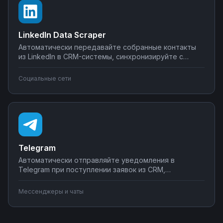
LinkedIn Data Scraper
Автоматически передавайте собранные контакты
из LinkedIn в CRM-системы, синхронизируйте с
Google Sheets или Airtable, создавайте воронки
продаж. Настройте интеграции LinkedIn Data Scraper
Социальные сети
без программирования — от простого экспорта до
сложных сценариев обработки лидов.
Telegram
Автоматически отправляйте уведомления в
Telegram при поступлении заявок из CRM,
создавайте чат-ботов для обработки клиентских
запросов, синхронизируйте сообщения с системами
Мессенджеры и чаты
учета. Подключите мессенджер к вашим бизнес-
процессам через Nodul без программирования за
несколько минут.