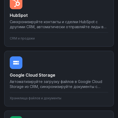
HubSpot
Синхронизируйте контакты и сделки HubSpot с
другими CRM, автоматически отправляйте лиды в
мессенджеры и email-рассылки, создавайте задачи
в планировщиках при изменении статуса сделки.
CRM и продажи
Настраивайте двусторонний обмен данными без
программирования на платформе Nodul.
Google Cloud Storage
Автоматизируйте загрузку файлов в Google Cloud
Storage из CRM, синхронизируйте документы с
корпоративными системами, настройте
уведомления о новых файлах в мессенджеры.
Хранилища файлов и документы
Создавайте интеграции облачного хранилища без
программирования на Nodul.