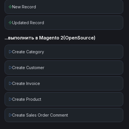
Get Records By Collections
New Record
Get Records by Query
Updated Record
Update Contact
...выполнить в
Magento 2(OpenSource)
Update Lead
Create Category
Update Record
Create Customer
Upload File
Create Invoice
Upload File (Create Content Version)
Create Product
Create Sales Order Comment