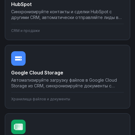
HubSpot
Синхронизируйте контакты и сделки HubSpot с
другими CRM, автоматически отправляйте лиды в
мессенджеры и email-рассылки, создавайте задачи
в планировщиках при изменении статуса сделки.
CRM и продажи
Настраивайте двусторонний обмен данными без
программирования на платформе Nodul.
Google Cloud Storage
Автоматизируйте загрузку файлов в Google Cloud
Storage из CRM, синхронизируйте документы с
корпоративными системами, настройте
уведомления о новых файлах в мессенджеры.
Хранилища файлов и документы
Создавайте интеграции облачного хранилища без
программирования на Nodul.