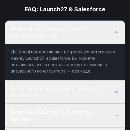
FAQ:
Launch27
&
Salesforce
Можно ли подключить Launch27 и
Salesforce на Nodul?
Да! Nodul предоставляет встроенную интеграцию
между Launch27 и Salesforce. Вы можете
подключить их за несколько минут с помощью
визуального конструктора — без кода.
Как настроить интеграцию Launch27 и
Salesforce?
Интеграция Launch27 + Salesforce —
платная?