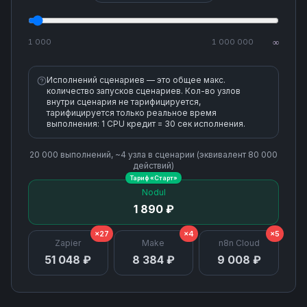
1 000
1 000 000
∞
Исполнений сценариев — это общее макс.
количество запусков сценариев. Кол-во узлов
внутри сценария не тарифицируется,
тарифицируется только реальное время
выполнения: 1 CPU кредит = 30 сек исполнения.
20 000
выполнений, ~
4
узла
в сценарии (эквивалент
80 000
действий)
Тариф «
Старт
»
Nodul
1 890 ₽
×27
×4
×5
Zapier
Make
n8n Cloud
51 048 ₽
8 384 ₽
9 008 ₽