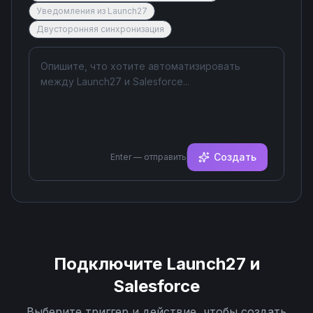
Уведомления из Launch27
Двусторонняя синхронизация
Создать
Enter — отправить
Подключите
Launch27
и
Salesforce
Выберите триггер и действие, чтобы создать