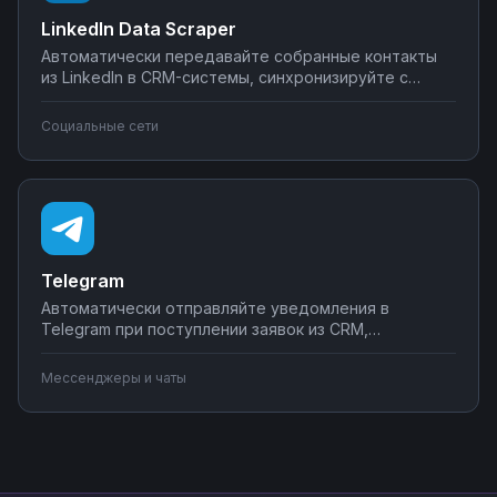
LinkedIn Data Scraper
Автоматически передавайте собранные контакты
из LinkedIn в CRM-системы, синхронизируйте с
Google Sheets или Airtable, создавайте воронки
продаж. Настройте интеграции LinkedIn Data Scraper
Социальные сети
без программирования — от простого экспорта до
сложных сценариев обработки лидов.
Telegram
Автоматически отправляйте уведомления в
Telegram при поступлении заявок из CRM,
создавайте чат-ботов для обработки клиентских
запросов, синхронизируйте сообщения с системами
Мессенджеры и чаты
учета. Подключите мессенджер к вашим бизнес-
процессам через Nodul без программирования за
несколько минут.