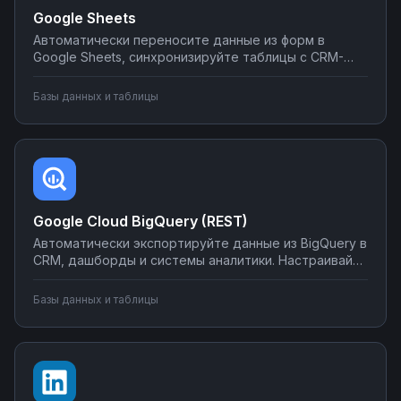
Google Sheets
Автоматически переносите данные из форм в
Google Sheets, синхронизируйте таблицы с CRM-
системами, создавайте отчеты и отправляйте их по
почте или в мессенджеры. Настраивайте
Базы данных и таблицы
интеграции без программирования на Nodul — от
простых сценариев до сложной автоматизации
аналитики.
Google Cloud BigQuery (REST)
Автоматически экспортируйте данные из BigQuery в
CRM, дашборды и системы аналитики. Настраивайте
запуск отчётов по расписанию, синхронизируйте
метрики с внешними сервисами, создавайте
Базы данных и таблицы
уведомления о критических изменениях в данных.
Управляйте интеграциями BigQuery без SQL-
программирования.