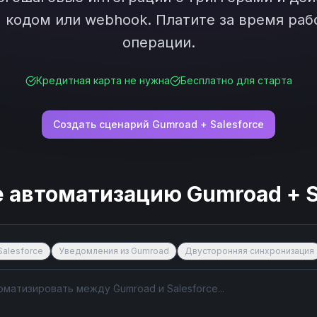
кодом или webhook. Платите за время рабо
операции.
Кредитная карта не нужна
Бесплатно для старта
Создать сценарий
Gumroad
+
Salesforce
е автоматизацию
Gumroad
+
S
Salesforce
Уведомления из Gumroad
Двусторонняя синхронизация