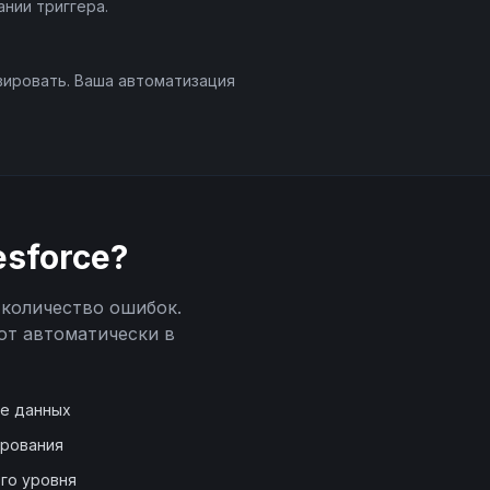
нии триггера.
вировать. Ваша автоматизация
esforce
?
 количество ошибок.
ют автоматически в
де данных
ирования
го уровня