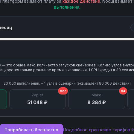
 платформ взимают плату за
каждое действие
. Nodul взимает
Update Contact
выполнения
.
Update Lead
месяц
Update Record
Upload File
— это общее макс. количество запусков сценариев. Кол-во узлов внутр
Upload File (Create Content
ицируется только реальное время выполнения: 1 CPU кредит = 30 сек ис
20 000
выполнений, ~
4
узла
в сценарии (эквивалент
80 000
действий)
×27
×4
Zapier
Make
51 048 ₽
8 384 ₽
Попробовать бесплатно
Подробное сравнение тарифов