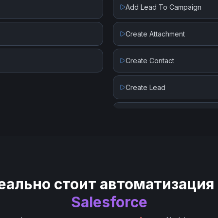
Add Lead To Campaign
Create Attachment
Create Contact
Create Lead
Create Record
Get Record By ID
Get Records By Collections
еально стоит автоматизация
Get Records by Query
Salesforce