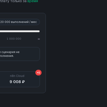
 плату только за
время
20 000
выполнений / мес
1 000 000
∞
и сценария не
 Version)
полнения.
×5
n8n Cloud
9 008 ₽