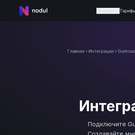
Продукт
Тариф
Главная
Интеграции
Gumroa
Интегр
Подключите
G
Создавайте мно