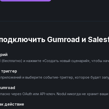
 подключить
Gumroad
и
Sales
арий
l (бесплатно) и нажмите «Создать новый сценарий», чтобы нач
 триггер
 приложений и выберите событие-триггер, которое будет зап
Gumroad
асно через OAuth или API-ключ. Nodul никогда не хранит ваши
ак действие