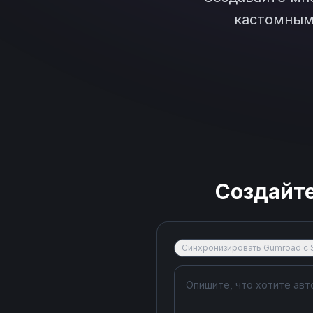
кастомным 
Создайт
Синхронизировать Gumroad с 