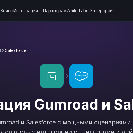
ы
Кейсы
Интеграции
Партнерам
White Label
Энтерпрайз
d
Salesforce
ация
Gumroad
и
Sa
umroad
и
Salesforce
с мощными сценариями 
гошаговые интеграции с триггерами и дей