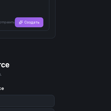
Создать
 отправить
rce
.
ce