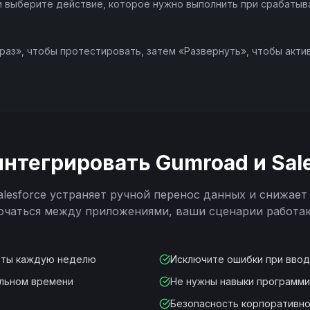
 и выберите действие, которое нужно выполнить при срабатыва
раз», чтобы протестировать, затем «Развернуть», чтобы акти
интегрировать
Gumroad
и
Sal
alesforce
устраняет ручной перенос данных и снижает
ючаться между приложениями, ваши сценарии работа
оты каждую неделю
Исключите ошибки при вво
альном времени
Не нужны навыки программ
Безопасность корпоративно