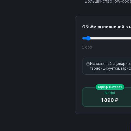
Большинство low-code
Объём выполнений в 
1 000
Исполнений сценариев 
тарифицируется, тариф
Тариф «
Старт
»
Nodul
1 890 ₽