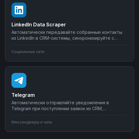
LinkedIn Data Scraper
Автоматически передавайте собранные контакты
из LinkedIn в CRM-системы, синхронизируйте с
Google Sheets или Airtable, создавайте воронки
продаж. Настройте интеграции LinkedIn Data Scraper
Социальные сети
без программирования — от простого экспорта до
сложных сценариев обработки лидов.
Telegram
Автоматически отправляйте уведомления в
Telegram при поступлении заявок из CRM,
создавайте чат-ботов для обработки клиентских
запросов, синхронизируйте сообщения с системами
Мессенджеры и чаты
учета. Подключите мессенджер к вашим бизнес-
процессам через Nodul без программирования за
несколько минут.