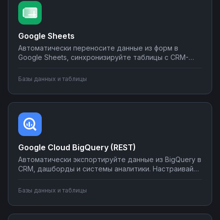
Google Sheets
Автоматически переносите данные из форм в
Google Sheets, синхронизируйте таблицы с CRM-
системами, создавайте отчеты и отправляйте их по
почте или в мессенджеры. Настраивайте
Базы данных и таблицы
интеграции без программирования на Nodul — от
простых сценариев до сложной автоматизации
аналитики.
Google Cloud BigQuery (REST)
Автоматически экспортируйте данные из BigQuery в
CRM, дашборды и системы аналитики. Настраивайте
запуск отчётов по расписанию, синхронизируйте
метрики с внешними сервисами, создавайте
Базы данных и таблицы
уведомления о критических изменениях в данных.
Управляйте интеграциями BigQuery без SQL-
программирования.