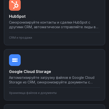
HubSpot
Синхронизируйте контакты и сделки HubSpot с
другими CRM, автоматически отправляйте лиды в
мессенджеры и email-рассылки, создавайте задачи
в планировщиках при изменении статуса сделки.
CRM и продажи
Настраивайте двусторонний обмен данными без
программирования на платформе Nodul.
Google Cloud Storage
Автоматизируйте загрузку файлов в Google Cloud
Storage из CRM, синхронизируйте документы с
корпоративными системами, настройте
уведомления о новых файлах в мессенджеры.
Хранилища файлов и документы
Создавайте интеграции облачного хранилища без
программирования на Nodul.