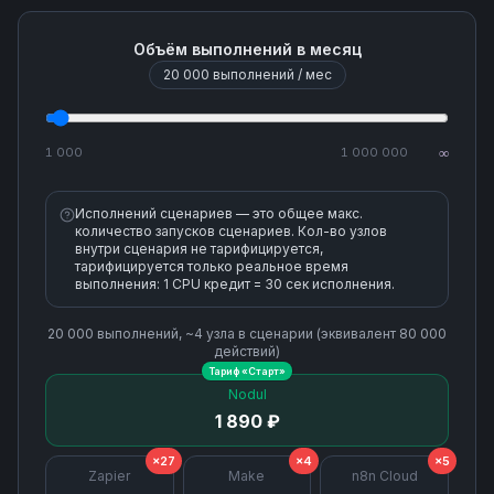
Объём выполнений в месяц
20 000
выполнений / мес
1 000
1 000 000
∞
Исполнений сценариев — это общее макс.
количество запусков сценариев. Кол-во узлов
внутри сценария не тарифицируется,
тарифицируется только реальное время
выполнения: 1 CPU кредит = 30 сек исполнения.
20 000
выполнений, ~
4
узла
в сценарии (эквивалент
80 000
действий)
Тариф «
Старт
»
Nodul
1 890 ₽
×27
×4
×5
Zapier
Make
n8n Cloud