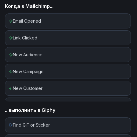
Когда в
Mailchimp
...
Email Opened
Link Clicked
New Audience
New Campaign
New Customer
New Or Updated Subscriber
...выполнить в
Giphy
New Order
Find GIF or Sticker