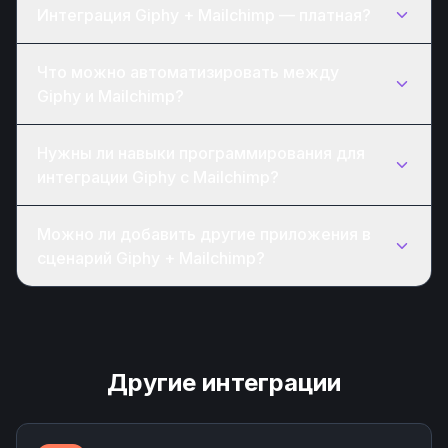
Интеграция Giphy + Mailchimp — платная?
Что можно автоматизировать между
Giphy и Mailchimp?
Нужны ли навыки программирования для
интеграции Giphy с Mailchimp?
Можно ли добавить другие приложения в
сценарий Giphy + Mailchimp?
Другие интеграции