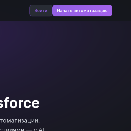
Войти
Начать автоматизацию
sforce
томатизации.
ствиями — с AI,