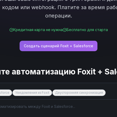
кодом или webhook. Платите за время рабо
операции.
Кредитная карта не нужна
Бесплатно для старта
Создать сценарий
Foxit
+
Salesforce
йте автоматизацию
Foxit
+
Sal
sforce
Уведомления из Foxit
Двусторонняя синхронизация