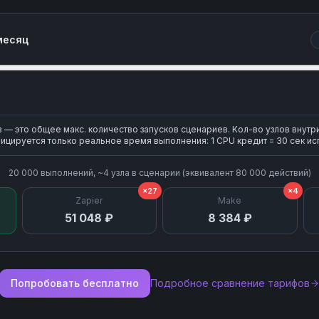
месяц
— это общее макс. количество запусков сценариев. Кол-во узлов внутр
ицируется только реальное время выполнения: 1 CPU кредит = 30 сек ис
20 000
выполнений, ~
4
узла
в сценарии (эквивалент
80 000
действий)
×27
×4
Zapier
Make
51 048 ₽
8 384 ₽
Попробовать бесплатно
Подробное сравнение тарифов