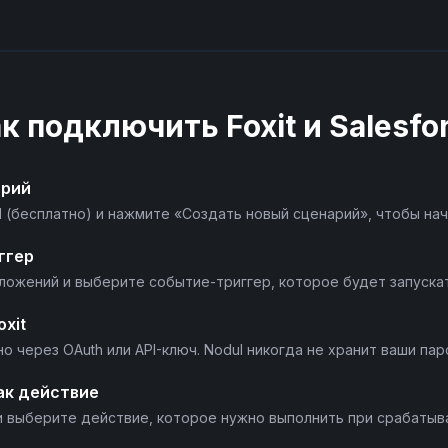
ак подключить
Foxit
и
Salesfo
арий
l (бесплатно) и нажмите «Создать новый сценарий», чтобы нач
ггер
риложений и выберите событие-триггер, которое будет запуска
xit
но через OAuth или API-ключ. Nodul никогда не хранит ваши пар
ак действие
 и выберите действие, которое нужно выполнить при срабатыва