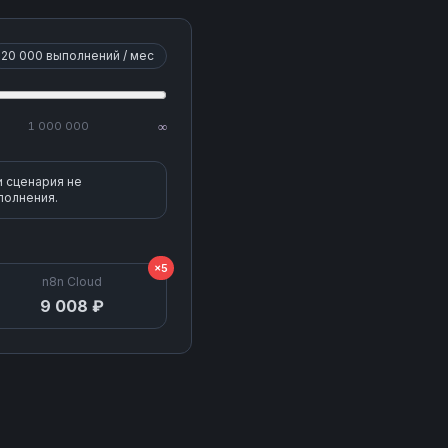
20 000
выполнений / мес
1 000 000
∞
и сценария не
полнения.
×5
n8n Cloud
9 008 ₽