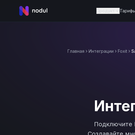
Продукт
Тариф
Главная
Интеграции
Foxit
S
Инте
Подключите
Создавайте мно