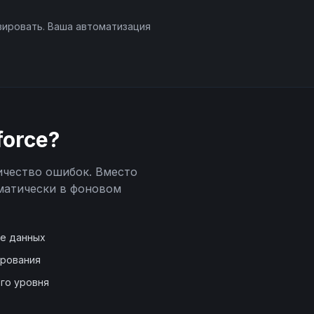
вировать. Ваша автоматизация
force
?
ичество ошибок. Вместо
матически в фоновом
де данных
ирования
го уровня