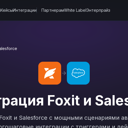
ы
Кейсы
Интеграции
Партнерам
White Label
Энтерпрайз
alesforce
грация
Foxit
и
Sale
Foxit
и
Salesforce
с мощными сценариями ав
гошаговые интеграции с триггерами и дей