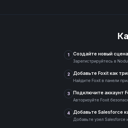
К
Создайте новый сцен
1
Зарегистрируйтесь в Nodu
Добавьте Foxit как три
2
Найдите Foxit в панели п
Подключите аккаунт Fo
3
Авторизуйте Foxit безопас
Добавьте Salesforce к
4
Добавьте узел Salesforce