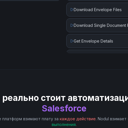
Update Contact
Download Envelope Files
Update Lead
Download Single Document
Update Record
Get Envelope Details
Upload File
Send Draft Envelope
Upload File (Create Content
Send Signature Reminder
Update Envelope Fields
 реально стоит автоматизац
Update Envelope Recipients
Salesforce
 платформ взимают плату за
каждое действие
. Nodul взимает
выполнения
.