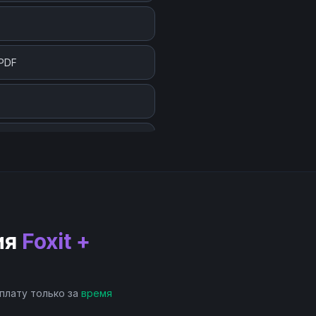
 PDF
 Version)
ия
Foxit +
 плату только за
время