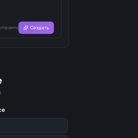
Создать
 отправить
e
.
ce