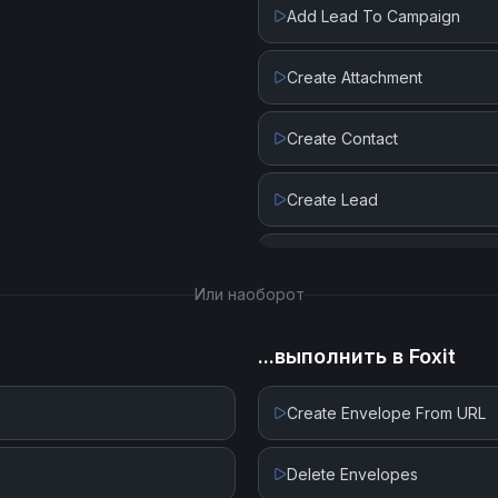
Add Lead To Campaign
Create Attachment
Create Contact
Create Lead
Create Record
Или наоборот
Get Record By ID
...выполнить в
Foxit
Get Records By Collections
Create Envelope From URL
Get Records by Query
Delete Envelopes