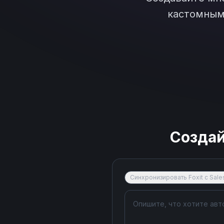
кастомным 
Созда
Синхронизировать Foxit с Sale