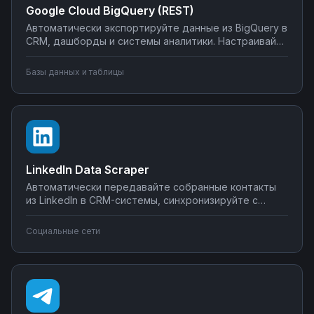
Google Cloud BigQuery (REST)
Автоматически экспортируйте данные из BigQuery в
CRM, дашборды и системы аналитики. Настраивайте
запуск отчётов по расписанию, синхронизируйте
метрики с внешними сервисами, создавайте
Базы данных и таблицы
уведомления о критических изменениях в данных.
Управляйте интеграциями BigQuery без SQL-
программирования.
LinkedIn Data Scraper
Автоматически передавайте собранные контакты
из LinkedIn в CRM-системы, синхронизируйте с
Google Sheets или Airtable, создавайте воронки
продаж. Настройте интеграции LinkedIn Data Scraper
Социальные сети
без программирования — от простого экспорта до
сложных сценариев обработки лидов.