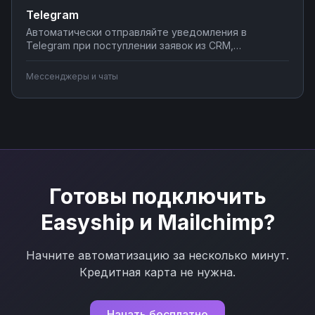
Telegram
Автоматически отправляйте уведомления в
Telegram при поступлении заявок из CRM,
создавайте чат-ботов для обработки клиентских
запросов, синхронизируйте сообщения с системами
Мессенджеры и чаты
учета. Подключите мессенджер к вашим бизнес-
процессам через Nodul без программирования за
несколько минут.
Готовы подключить
Easyship
и
Mailchimp
?
Начните автоматизацию за несколько минут.
Кредитная карта не нужна.
Начать бесплатно