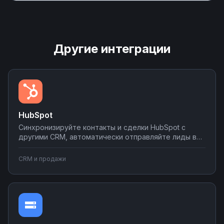
Другие интеграции
HubSpot
Синхронизируйте контакты и сделки HubSpot с
другими CRM, автоматически отправляйте лиды в
мессенджеры и email-рассылки, создавайте задачи
в планировщиках при изменении статуса сделки.
CRM и продажи
Настраивайте двусторонний обмен данными без
программирования на платформе Nodul.