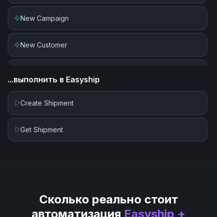
Delete Subscriber
New Campaign
Edit Campaign Template
New Customer
Find Campaign
New Or Updated Subscriber
...выполнить в
Easyship
Find Customer
New Order
Create Shipment
Find Tag
New Subscriber
Get Shipment
Find or Create Subscriber
New Subscriber in Segment or Tag
Find or Create Tag
New Unsubscriber
Get Campaign
Сколько реально стоит
автоматизация
Easyship +