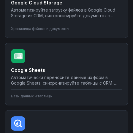
Google Cloud Storage
Автоматизируйте загрузку файлов в Google Cloud
Storage из CRM, синхронизируйте документы с
корпоративными системами, настройте
уведомления о новых файлах в мессенджеры.
Хранилища файлов и документы
Создавайте интеграции облачного хранилища без
программирования на Nodul.
Google Sheets
Автоматически переносите данные из форм в
Google Sheets, синхронизируйте таблицы с CRM-
системами, создавайте отчеты и отправляйте их по
почте или в мессенджеры. Настраивайте
Базы данных и таблицы
интеграции без программирования на Nodul — от
простых сценариев до сложной автоматизации
аналитики.