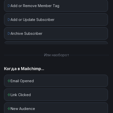
Add or Remove Member Tag
Add or Update Subscriber
Archive Subscriber
Create Campaign
Или наоборот
Create List
Когда в
Mailchimp
...
Create Tag
Email Opened
Delete Campaign
Link Clicked
Delete List
New Audience