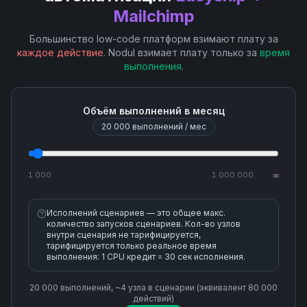
Get Campaign Report
Mailchimp
Большинство low-code платформ взимают плату за
Get List Activities
каждое действие
. Nodul взимает плату только за
время
выполнения
.
Get List Member Activities
Объём выполнений в месяц
Get List Member Tags
20 000
выполнений / мес
List Segment Members
1 000
1 000 000
∞
Remove Member from Segment(Remove Subscriber
from Tag)
Исполнений сценариев — это общее макс.
количество запусков сценариев. Кол-во узлов
внутри сценария не тарифицируется,
Search Lists-Audiences
тарифицируется только реальное время
выполнения: 1 CPU кредит = 30 сек исполнения.
Search Members
20 000
выполнений, ~
4
узла
в сценарии (эквивалент
80 000
действий)