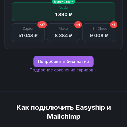
Тариф «
Старт
»
Search or Create Campaign
Nodul
1 890 ₽
Send Campaign
×27
×4
×5
Zapier
Make
n8n Cloud
51 048 ₽
8 384 ₽
9 008 ₽
Unsubscribe Email
Update Campaign
Попробовать бесплатно
Update List
Подробное сравнение тарифов
Как подключить
Easyship
и
Mailchimp