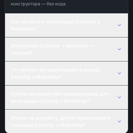
конструктора — без кода.
Как настроить интеграцию Easyship и
Mailchimp?
Интеграция Easyship + Mailchimp —
платная?
Что можно автоматизировать между
Easyship и Mailchimp?
Нужны ли навыки программирования для
интеграции Easyship с Mailchimp?
Можно ли добавить другие приложения в
сценарий Easyship + Mailchimp?