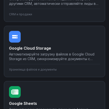
другими CRM, автоматически отправляйте лиды в
мессенджеры и email-рассылки, создавайте задачи
в планировщиках при изменении статуса сделки.
CRM и продажи
Настраивайте двусторонний обмен данными без
программирования на платформе Nodul.
Google Cloud Storage
Автоматизируйте загрузку файлов в Google Cloud
Storage из CRM, синхронизируйте документы с
корпоративными системами, настройте
уведомления о новых файлах в мессенджеры.
Хранилища файлов и документы
Создавайте интеграции облачного хранилища без
программирования на Nodul.
Google Sheets