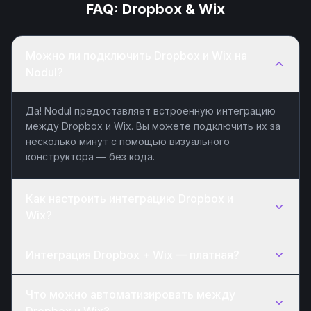
FAQ:
Dropbox
&
Wix
Можно ли подключить Dropbox и Wix на
Nodul?
Да! Nodul предоставляет встроенную интеграцию
между Dropbox и Wix. Вы можете подключить их за
несколько минут с помощью визуального
конструктора — без кода.
Как настроить интеграцию Dropbox и
Wix?
Интеграция Dropbox + Wix — платная?
Что можно автоматизировать между