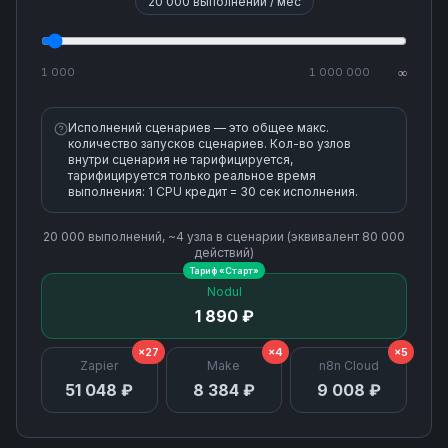
20 000
выполнений / мес
Upload a File
1 000
1 000 000
∞
Исполнений сценариев — это общее макс.
количество запусков сценариев. Кол-во узлов
внутри сценария не тарифицируется,
тарифицируется только реальное время
выполнения: 1 CPU кредит = 30 сек исполнения.
20 000
выполнений, ~
4
узла
в сценарии (эквивалент
80 000
действий)
Тариф «
Старт
»
Nodul
1 890 ₽
×27
×4
×5
Zapier
Make
n8n Cloud
51 048 ₽
8 384 ₽
9 008 ₽