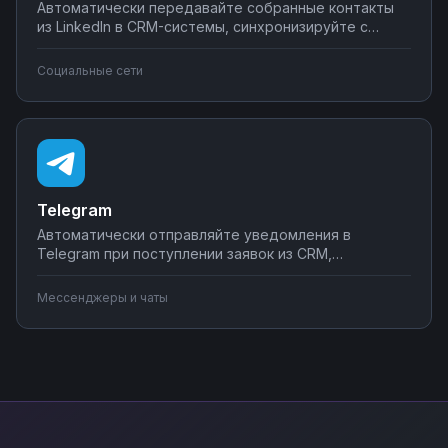
Автоматически передавайте собранные контакты
из LinkedIn в CRM-системы, синхронизируйте с
Google Sheets или Airtable, создавайте воронки
продаж. Настройте интеграции LinkedIn Data Scraper
Социальные сети
без программирования — от простого экспорта до
сложных сценариев обработки лидов.
Telegram
Автоматически отправляйте уведомления в
Telegram при поступлении заявок из CRM,
создавайте чат-ботов для обработки клиентских
запросов, синхронизируйте сообщения с системами
Мессенджеры и чаты
учета. Подключите мессенджер к вашим бизнес-
процессам через Nodul без программирования за
несколько минут.