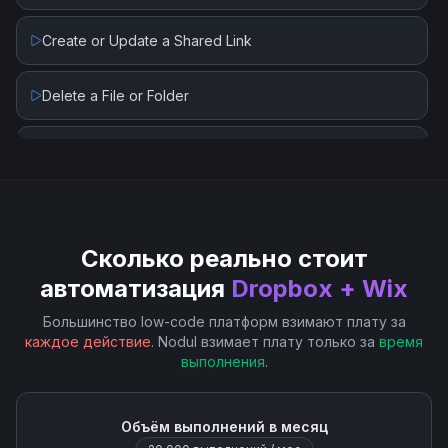
Create or Update a Shared Link
Delete a File or Folder
List All Files or Subfolders in a Folder
List File Revisions
Сколько реально стоит
Move a File or Folder
автоматизация
Dropbox + Wix
Rename a File or Folder
Большинство low-code платформ взимают плату за
каждое действие
. Nodul взимает плату только за
время
выполнения
.
Restore a File
Search Files and Folders
Объём выполнений в месяц