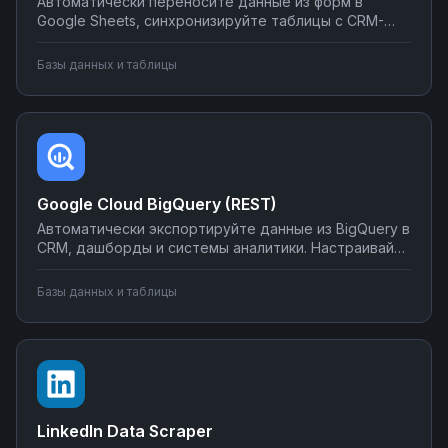
Автоматически переносите данные из форм в
Google Sheets, синхронизируйте таблицы с CRM-
системами, создавайте отчеты и отправляйте их по
почте или в мессенджеры. Настраивайте
Базы данных и таблицы
интеграции без программирования на Nodul — от
простых сценариев до сложной автоматизации
аналитики.
Google Cloud BigQuery (REST)
Автоматически экспортируйте данные из BigQuery в
CRM, дашборды и системы аналитики. Настраивайте
запуск отчётов по расписанию, синхронизируйте
метрики с внешними сервисами, создавайте
Базы данных и таблицы
уведомления о критических изменениях в данных.
Управляйте интеграциями BigQuery без SQL-
программирования.
LinkedIn Data Scraper