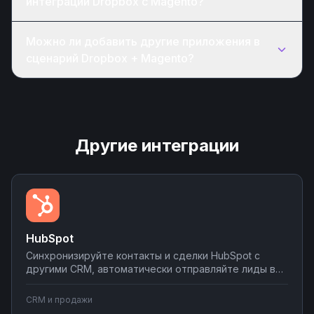
интеграции Dropbox с Magento?
Можно ли добавить другие приложения в
сценарий Dropbox + Magento?
Другие интеграции
HubSpot
Синхронизируйте контакты и сделки HubSpot с
другими CRM, автоматически отправляйте лиды в
мессенджеры и email-рассылки, создавайте задачи
в планировщиках при изменении статуса сделки.
CRM и продажи
Настраивайте двусторонний обмен данными без