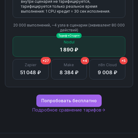
внутри сценария не тарифицируется,
тарифицируется только реальное время
выполнения: 1 CPU кредит = 30 сек исполнения.
20 000
выполнений, ~
4
узла
в сценарии (эквивалент
80 000
действий)
Тариф «
Старт
»
Nodul
1 890 ₽
×27
×4
×5
Zapier
Make
n8n Cloud
51 048 ₽
8 384 ₽
9 008 ₽
Попробовать бесплатно
Подробное сравнение тарифов