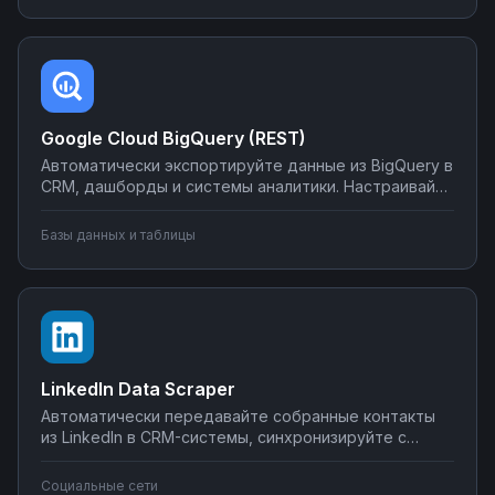
простых сценариев до сложной автоматизации
аналитики.
Google Cloud BigQuery (REST)
Автоматически экспортируйте данные из BigQuery в
CRM, дашборды и системы аналитики. Настраивайте
запуск отчётов по расписанию, синхронизируйте
метрики с внешними сервисами, создавайте
Базы данных и таблицы
уведомления о критических изменениях в данных.
Управляйте интеграциями BigQuery без SQL-
программирования.
LinkedIn Data Scraper
Автоматически передавайте собранные контакты
из LinkedIn в CRM-системы, синхронизируйте с
Google Sheets или Airtable, создавайте воронки
продаж. Настройте интеграции LinkedIn Data Scraper
Социальные сети