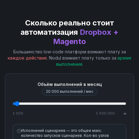
List File Revisions
Сколько реально стоит
Move a File or Folder
автоматизация
Dropbox +
Magento
Rename a File or Folder
Большинство low-code платформ взимают плату за
Restore a File
каждое действие
. Nodul взимает плату только за
время
выполнения
.
Search Files and Folders
Объём выполнений в месяц
Upload a File
20 000
выполнений / мес
1 000
1 000 000
∞
Исполнений сценариев — это общее макс.
количество запусков сценариев. Кол-во узлов