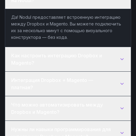
на Nodul?
Да! Nodul предоставляет встроенную интеграцию
между Dropbox и Magento. Вы можете подключить
их за несколько минут с помощью визуального
конструктора — без кода.
Как настроить интеграцию Dropbox и
Magento?
Интеграция Dropbox + Magento —
платная?
Что можно автоматизировать между
Dropbox и Magento?
Нужны ли навыки программирования для