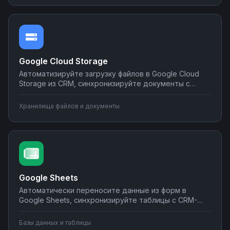
программирования на платформе Nodul.
Google Cloud Storage
Автоматизируйте загрузку файлов в Google Cloud
Storage из CRM, синхронизируйте документы с
корпоративными системами, настройте
уведомления о новых файлах в мессенджеры.
Хранилища файлов и документы
Создавайте интеграции облачного хранилища без
программирования на Nodul.
Google Sheets
Автоматически переносите данные из форм в
Google Sheets, синхронизируйте таблицы с CRM-
системами, создавайте отчеты и отправляйте их по
почте или в мессенджеры. Настраивайте
Базы данных и таблицы
интеграции без программирования на Nodul — от