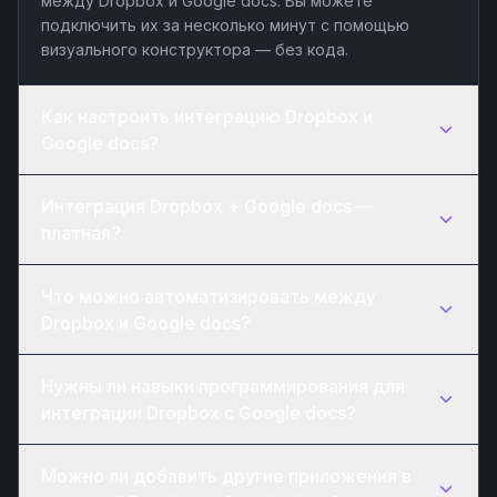
между Dropbox и Google docs. Вы можете
подключить их за несколько минут с помощью
визуального конструктора — без кода.
Как настроить интеграцию Dropbox и
Google docs?
Интеграция Dropbox + Google docs —
платная?
Что можно автоматизировать между
Dropbox и Google docs?
Нужны ли навыки программирования для
интеграции Dropbox с Google docs?
Можно ли добавить другие приложения в