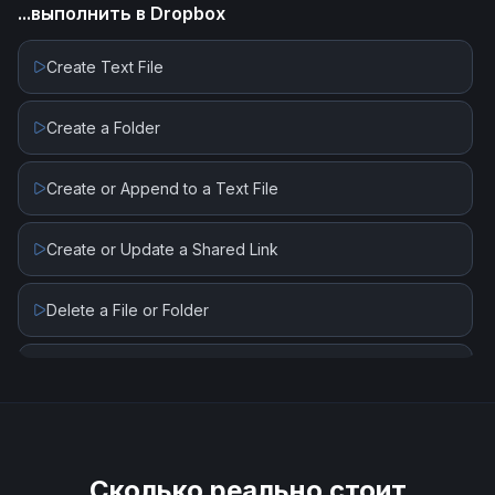
...выполнить в
Dropbox
Create Text File
Create a Folder
Create or Append to a Text File
Create or Update a Shared Link
Delete a File or Folder
List All Files or Subfolders in a Folder
List File Revisions
Сколько реально стоит
Move a File or Folder