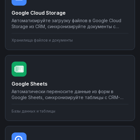
Google Cloud Storage
Автоматизируйте загрузку файлов в Google Cloud
Storage из CRM, синхронизируйте документы с
корпоративными системами, настройте
уведомления о новых файлах в мессенджеры.
Хранилища файлов и документы
Создавайте интеграции облачного хранилища без
программирования на Nodul.
Google Sheets
Автоматически переносите данные из форм в
Google Sheets, синхронизируйте таблицы с CRM-
системами, создавайте отчеты и отправляйте их по
почте или в мессенджеры. Настраивайте
Базы данных и таблицы
интеграции без программирования на Nodul — от
простых сценариев до сложной автоматизации
аналитики.