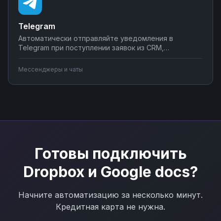
Telegram
Автоматически отправляйте уведомления в
Telegram при поступлении заявок из CRM,
создавайте чат-ботов для обработки клиентских
запросов, синхронизируйте сообщения с системами
Мессенджеры и чаты
учета. Подключите мессенджер к вашим бизнес-
процессам через Nodul без программирования за
несколько минут.
Готовы подключить
Dropbox
и
Google docs
?
Начните автоматизацию за несколько минут.
Кредитная карта не нужна.