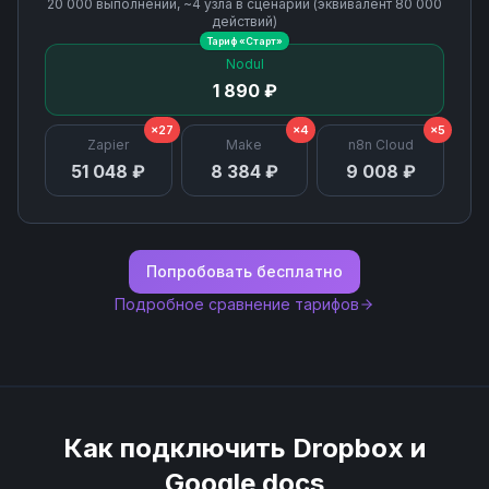
20 000
выполнений, ~
4
узла
в сценарии (эквивалент
80 000
действий)
Тариф «
Старт
»
Nodul
1 890 ₽
×27
×4
×5
Zapier
Make
n8n Cloud
51 048 ₽
8 384 ₽
9 008 ₽
Попробовать бесплатно
Подробное сравнение тарифов
Как подключить
Dropbox
и
Google docs