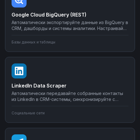
Google Cloud BigQuery (REST)
Автоматически экспортируйте данные из BigQuery в
CRM, дашборды и системы аналитики. Настраивайте
запуск отчётов по расписанию, синхронизируйте
метрики с внешними сервисами, создавайте
Базы данных и таблицы
уведомления о критических изменениях в данных.
Управляйте интеграциями BigQuery без SQL-
программирования.
LinkedIn Data Scraper
Автоматически передавайте собранные контакты
из LinkedIn в CRM-системы, синхронизируйте с
Google Sheets или Airtable, создавайте воронки
продаж. Настройте интеграции LinkedIn Data Scraper
Социальные сети
без программирования — от простого экспорта до
сложных сценариев обработки лидов.