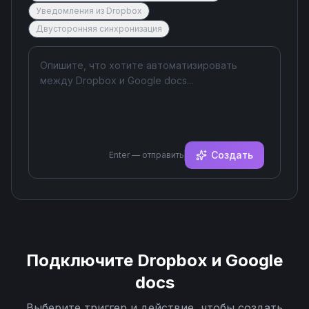
Уведомления из Dropbox
Двусторонняя синхронизация
Создать
Enter — отправить
Подключите
Dropbox
и
Google
docs
Выберите триггер и действие, чтобы создать