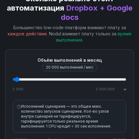
автоматизация
Dropbox + Google
docs
Rename a File or Folder
Большинство low-code платформ взимают плату за
Restore a File
каждое действие
. Nodul взимает плату только за
время
выполнения
.
Search Files and Folders
Объём выполнений в месяц
Upload a File
20 000
выполнений / мес
1 000
1 000 000
∞
Исполнений сценариев — это общее макс.
количество запусков сценариев. Кол-во узлов
внутри сценария не тарифицируется,
тарифицируется только реальное время
выполнения: 1 CPU кредит = 30 сек исполнения.