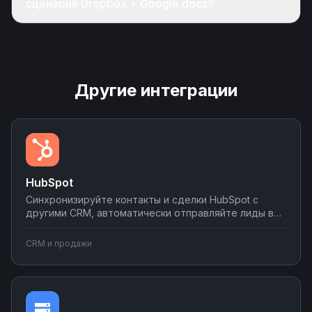
сценарий Dropbox + Google docs?
Другие интеграции
HubSpot
Синхронизируйте контакты и сделки HubSpot с
другими CRM, автоматически отправляйте лиды в
мессенджеры и email-рассылки, создавайте задачи
в планировщиках при изменении статуса сделки.
CRM и продажи
Настраивайте двусторонний обмен данными без
программирования на платформе Nodul.