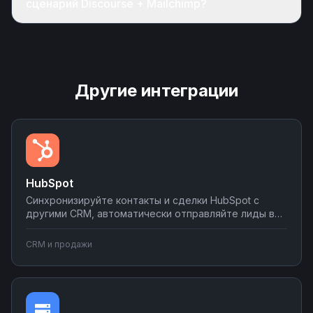
сценарий Discourse + Mailchimp?
Другие интеграции
HubSpot
Синхронизируйте контакты и сделки HubSpot с
другими CRM, автоматически отправляйте лиды в
мессенджеры и email-рассылки, создавайте задачи
в планировщиках при изменении статуса сделки.
CRM и продажи
Настраивайте двусторонний обмен данными без
программирования на платформе Nodul.