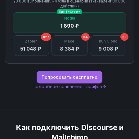
20 000
выполнений, ~
4
узла
в сценарии (эквивалент
80 000
действий)
Тариф «
Старт
»
Unsubscribe Email
Nodul
1 890 ₽
Update Campaign
×27
×4
×5
Zapier
Make
n8n Cloud
51 048 ₽
8 384 ₽
9 008 ₽
Update List
Попробовать бесплатно
Подробное сравнение тарифов
Как подключить
Discourse
и
Mailchimp