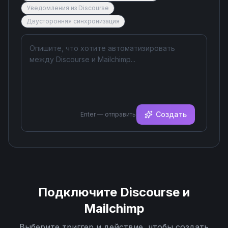
Уведомления из Discourse
Двусторонняя синхронизация
Создать
Enter — отправить
Подключите
Discourse
и
Mailchimp
Выберите триггер и действие, чтобы создать