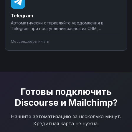
Telegram
Автоматически отправляйте уведомления в
Telegram при поступлении заявок из CRM,
создавайте чат-ботов для обработки клиентских
запросов, синхронизируйте сообщения с системами
Мессенджеры и чаты
учета. Подключите мессенджер к вашим бизнес-
процессам через Nodul без программирования за
несколько минут.
Готовы подключить
Discourse
и
Mailchimp
?
Начните автоматизацию за несколько минут.
Кредитная карта не нужна.