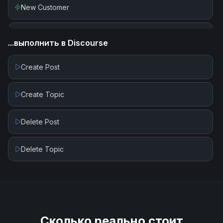
New Customer
Find Campaign
New Or Updated Subscriber
...выполнить в
Discourse
Find Customer
New Order
Create Post
Find Tag
New Subscriber
Create Topic
Find or Create Subscriber
New Subscriber in Segment or Tag
Delete Post
Find or Create Tag
New Unsubscriber
Delete Topic
Get Campaign
Get Campaign Report
Get List Activities
Сколько реально стоит