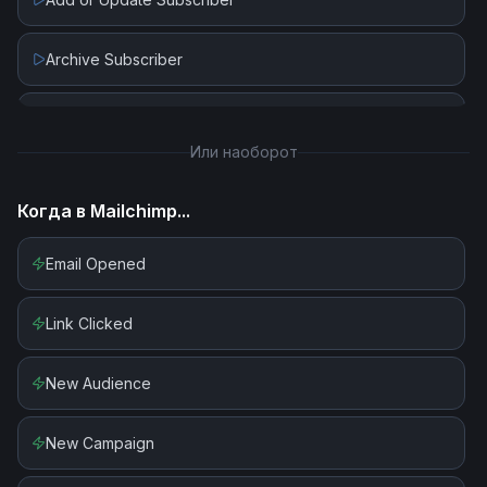
Archive Subscriber
Create Campaign
Или наоборот
Create List
Когда в
Mailchimp
...
Create Tag
Email Opened
Delete Campaign
Link Clicked
Delete List
New Audience
Delete Subscriber
New Campaign
Edit Campaign Template