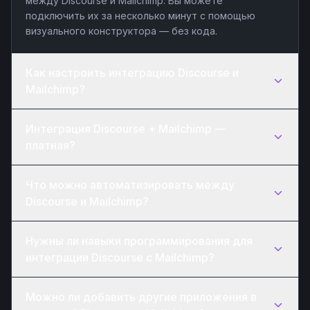
между Discourse и Mailchimp. Вы можете
подключить их за несколько минут с помощью
визуального конструктора — без кода.
Как настроить интеграцию Discourse и
Mailchimp?
Интеграция Discourse + Mailchimp —
платная?
Что можно автоматизировать между
Discourse и Mailchimp?
Нужны ли навыки программирования для
интеграции Discourse с Mailchimp?
Можно ли добавить другие приложения в