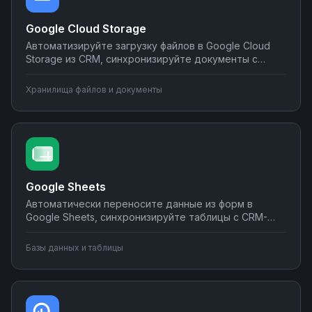
Google Cloud Storage
Автоматизируйте загрузку файлов в Google Cloud
Storage из CRM, синхронизируйте документы с
корпоративными системами, настройте
уведомления о новых файлах в мессенджеры.
Хранилища файлов и документы
Создавайте интеграции облачного хранилища без
программирования на Nodul.
Google Sheets
Автоматически переносите данные из форм в
Google Sheets, синхронизируйте таблицы с CRM-
системами, создавайте отчеты и отправляйте их по
почте или в мессенджеры. Настраивайте
Базы данных и таблицы
интеграции без программирования на Nodul — от
простых сценариев до сложной автоматизации
аналитики.