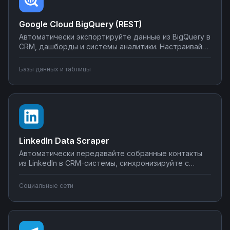
Google Cloud BigQuery (REST)
Автоматически экспортируйте данные из BigQuery в
CRM, дашборды и системы аналитики. Настраивайте
запуск отчётов по расписанию, синхронизируйте
метрики с внешними сервисами, создавайте
Базы данных и таблицы
уведомления о критических изменениях в данных.
Управляйте интеграциями BigQuery без SQL-
программирования.
LinkedIn Data Scraper
Автоматически передавайте собранные контакты
из LinkedIn в CRM-системы, синхронизируйте с
Google Sheets или Airtable, создавайте воронки
продаж. Настройте интеграции LinkedIn Data Scraper
Социальные сети
без программирования — от простого экспорта до
сложных сценариев обработки лидов.