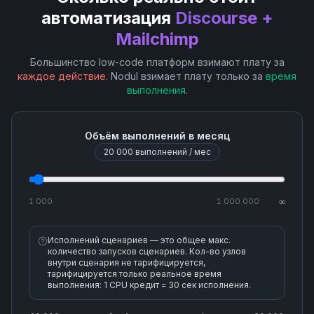
автоматизация
Discourse +
Get List Member Activities
Mailchimp
Большинство low-code платформ взимают плату за
Get List Member Tags
каждое действие
. Nodul взимает плату только за
время
выполнения
.
List Segment Members
Объём выполнений в месяц
Remove Member from Segment(Remove Subscriber
20 000
выполнений / мес
from Tag)
Search Lists-Audiences
1 000
1 000 000
∞
Search Members
Исполнений сценариев — это общее макс.
количество запусков сценариев. Кол-во узлов
внутри сценария не тарифицируется,
Search or Create Campaign
тарифицируется только реальное время
выполнения: 1 CPU кредит = 30 сек исполнения.
Send Campaign