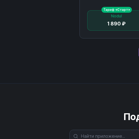
Тариф «
Старт
»
Nodul
1 890 ₽
По