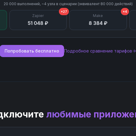
20 000
выполнений, ~
4
узла
в сценарии (эквивалент
80 000
действий)
×27
×4
Zapier
Make
51 048 ₽
8 384 ₽
Попробовать бесплатно
Подробное сравнение тарифов
дключите
любимые приложе