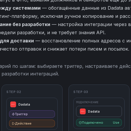
ежду системами
— обогащённые данные из Dadata ав
тинг-платформу, исключая ручное копирование и рас
ние без разработки
— настройка интеграции через 
недели разработки, и не требует знания API.
для доставки
— восстановление полных адресов с и
ачество отправок и снижает потери писем и посылок.
арий по шагам: выбираете триггер, настраиваете дейс
 разработки интеграций.
STEP 02
STEP 03
ПОДКЛЮЧЕНИЕ
Dadata
Dadata
Триггер
Подключено
Use
Действие