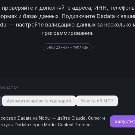
 проверяйте и дополняйте адреса, ИНН, телефон
формах и базах данных. Подключите Dadata к ваш
dul — настройте валидацию данных за несколько 
программирования.
Базы данных и таблицы
DADATA
?
Автоматизировать сценарий
Узнать об MCP
-сервер
Dadata
на Nodul — дайте Claude, Cursor и
Запусти
оступ к
Dadata
через Model Context Protocol.