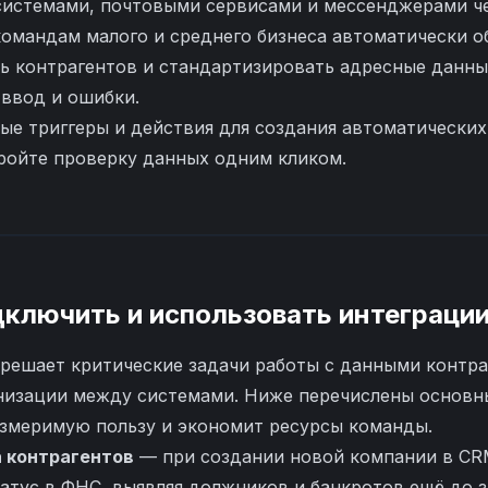
системами, почтовыми сервисами и мессенджерами ч
омандам малого и среднего бизнеса автоматически о
ь контрагентов и стандартизировать адресные данны
 ввод и ошибки.
ые триггеры и действия для создания автоматических 
ройте проверку данных одним кликом.
дключить и использовать интеграци
 решает критические задачи работы с данными контра
низации между системами. Ниже перечислены основн
измеримую пользу и экономит ресурсы команды.
 контрагентов
— при создании новой компании в CR
татус в ФНС, выявляя должников и банкротов ещё до 