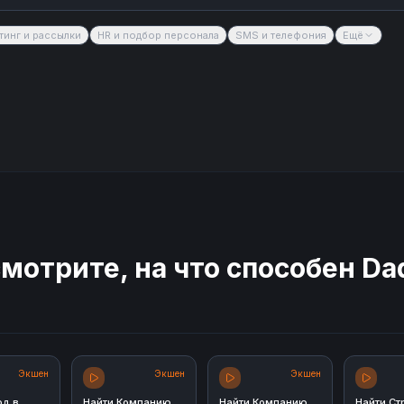
тинг и рассылки
HR и подбор персонала
SMS и телефония
Ещё
мотрите, на что способен
Da
Экшен
Экшен
Экшен
од в
Найти Компанию
Найти Компанию
Найти Ст