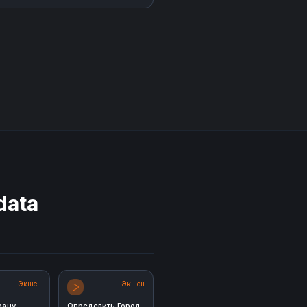
data
Экшен
Экшен
рану
Определить Город