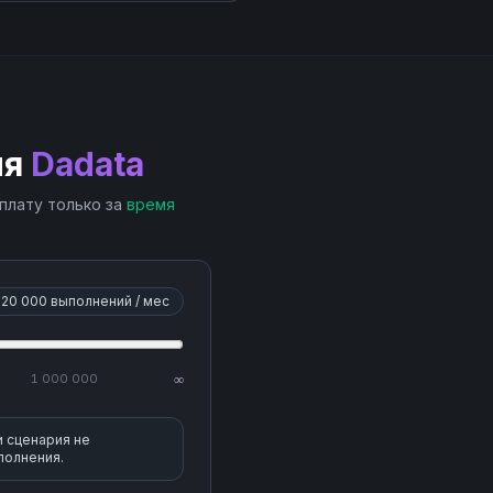
ия
Dadata
 плату только за
время
20 000
выполнений / мес
1 000 000
∞
и сценария не
полнения.