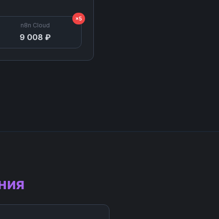
×5
n8n Cloud
9 008 ₽
ния