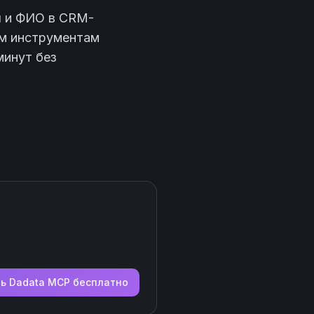
ы и ФИО в CRM-
им инструментам
минут без
ть
Dadata
MCP бесплатно