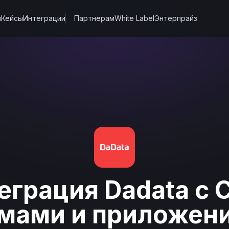
ы
Кейсы
Интеграции
Партнерам
White Label
Энтерпрайз
еграция Dadata с 
мами и приложен