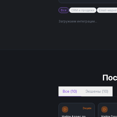
Все
CRM и продажи
Email-марке
Загружаем интеграции...
Пос
Все
(
10
)
Экшены
(
10
)
Экшен
Найти Адрес по
Найти Гор