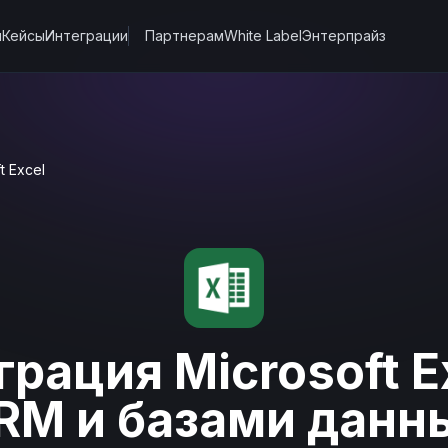
ы
Кейсы
Интеграции
Партнерам
White Label
Энтерпрайз
t Excel
рация Microsoft E
RM и базами данн