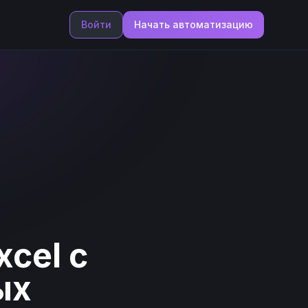
Войти
Начать автоматизацию
xcel с
ых