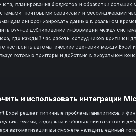
 учета, планирования бюджетов и обработки больших
истемами, почтовыми сервисами и мессенджерами че
омандам синхронизировать данные в реальном време
чить ручное дублирование информации между систем
неса, где каждый час работы сотрудников критичен дл
е настроить автоматические сценарии между Excel и
ьзуя готовые триггеры и действия в визуальном конс
чить и использовать интеграции
Mic
oft Excel решает типичные проблемы аналитиков и фин
ду системами, задержки в обновлении отчётов и ду
даря автоматизации вы сможете наладить единый пот