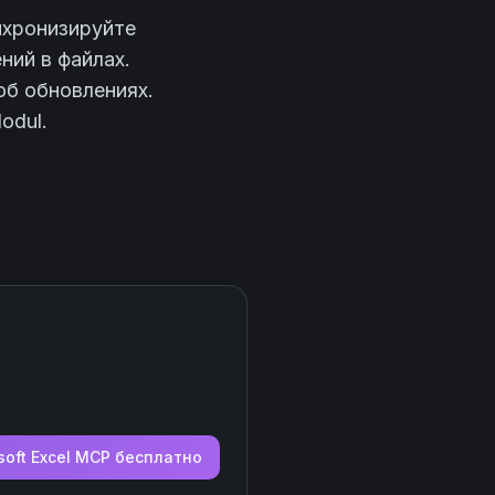
нхронизируйте
ний в файлах.
об обновлениях.
odul.
soft Excel
MCP бесплатно