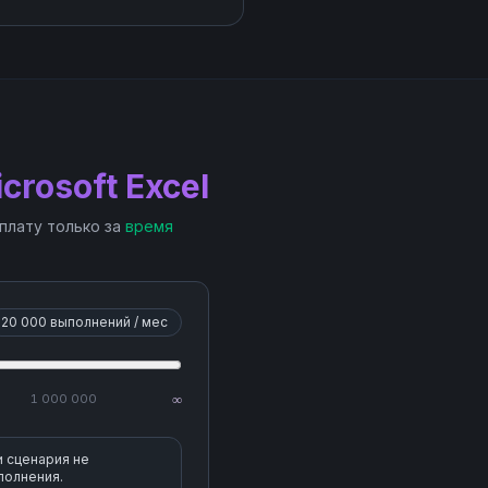
crosoft Excel
 плату только за
время
20 000
выполнений / мес
1 000 000
∞
и сценария не
полнения.