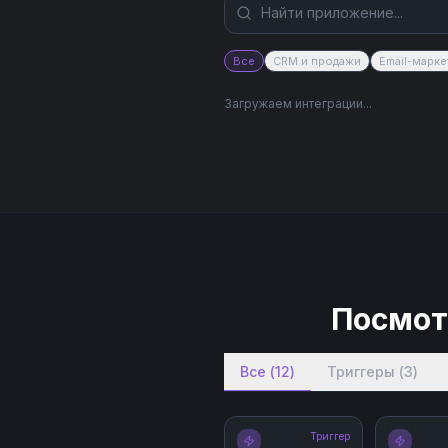
Все
CRM и продажи
Email-марке
Загружаем интеграции...
Посмот
Все
(
12
)
Триггеры
(
3
)
Триггер