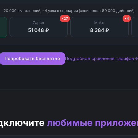
20 000
выполнений, ~
4
узла
в сценарии (эквивалент
80 000
действий)
×27
×4
Zapier
Make
51 048 ₽
8 384 ₽
Попробовать бесплатно
Подробное сравнение тарифов
дключите
любимые приложе