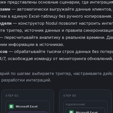
иже представлены основные сценарии, где интеграция
азами
— автоматически выгружайте данные клиентов,
тем в единую Excel-таблицу без ручного копирования.
недели
— конструктор Nodul позволит настроить инте
е триггер, источник данных и правила синхронизации
— пересчитывайте аналитику в реальном времени. Дан
нии информации в источниках.
сов
— обрабатывайте тысячи строк данных без потери
4/7, освобождая команду от мониторинга обновлений.
арий по шагам: выбираете триггер, настраиваете дейс
 разработки интеграций.
STEP 02
STEP 03
ПОДКЛЮЧЕНИЕ
Microsoft Excel
Microsoft Excel