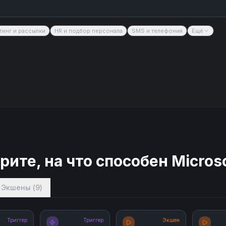
тинг и рассылки
HR и подбор персонала
SMS и телефония
Ещё
рите, на что способен
Microso
Экшены
(
9
)
Триггер
Триггер
Экшен