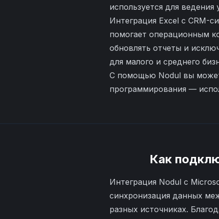
используется для ведения
Интеграция Excel с CRM-с
помогает операционным к
обновлять отчеты и исклю
для малого и среднего биз
С помощью Nodul вы может
программирования — испол
Как подклю
Интеграция Nodul с Micros
синхронизация данных меж
разных источниках. Благо