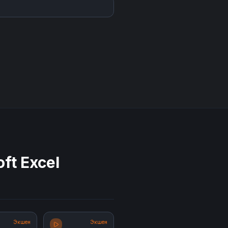
ft Excel
Экшен
Экшен