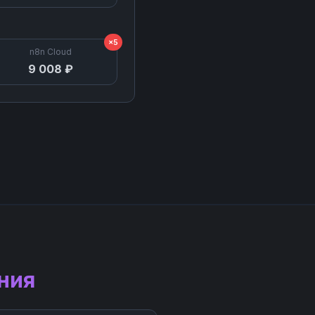
×5
n8n Cloud
9 008 ₽
ния