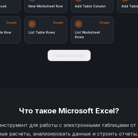
book
New Worksheet Row
Add Table Column
Add Tabl
Экшен
Экшен
Экшен
ble Row
List Table Rows
List Worksheet
Rows
Показать еще
Что такое
Microsoft Excel
?
инструмент для работы с электронными таблицами от 
ные расчеты, анализировать данные и строить отчет