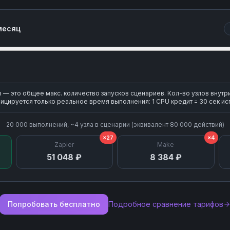
месяц
— это общее макс. количество запусков сценариев. Кол-во узлов внутр
ицируется только реальное время выполнения: 1 CPU кредит = 30 сек ис
20 000
выполнений, ~
4
узла
в сценарии (эквивалент
80 000
действий)
×27
×4
Zapier
Make
51 048 ₽
8 384 ₽
Попробовать бесплатно
Подробное сравнение тарифов