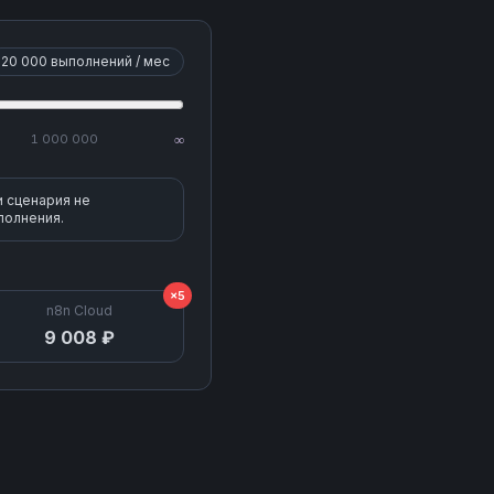
20 000
выполнений / мес
1 000 000
∞
и сценария не
полнения.
×5
n8n Cloud
9 008 ₽