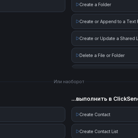
Create a Folder
Create or Append to a Text F
Create or Update a Shared L
Delete a File or Folder
List All Files or Subfolders in
Или наоборот
List File Revisions
...выполнить в
ClickSen
Move a File or Folder
Create Contact
Rename a File or Folder
Create Contact List