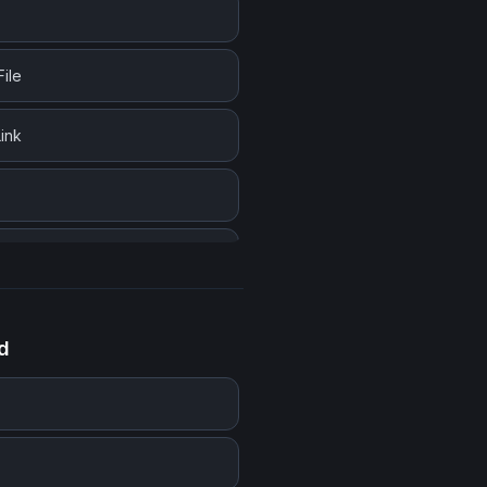
ile
ink
 a Folder
d