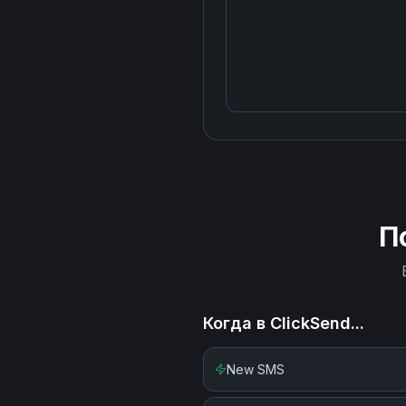
П
Когда в
ClickSend
...
New SMS