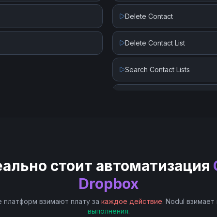
Restore a File
Delete Contact
Search Files and Folders
Delete Contact List
Upload a File
Search Contact Lists
Send SMS
Send Voice Message
еально стоит автоматизация
Dropbox
 платформ взимают плату за
каждое действие
. Nodul взимает
выполнения
.