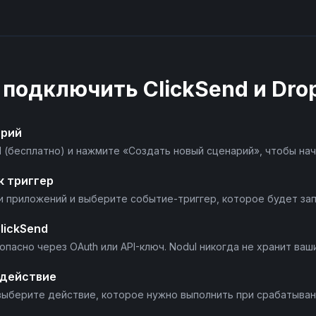
 подключить
ClickSend
и
Dro
арий
l (бесплатно) и нажмите «Создать новый сценарий», чтобы нач
к триггер
ли приложений и выберите событие-триггер, которое будет за
lickSend
опасно через OAuth или API-ключ. Nodul никогда не хранит ваш
 действие
выберите действие, которое нужно выполнить при срабатыван