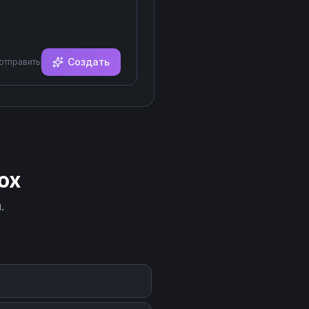
Создать
 отправить
ox
.