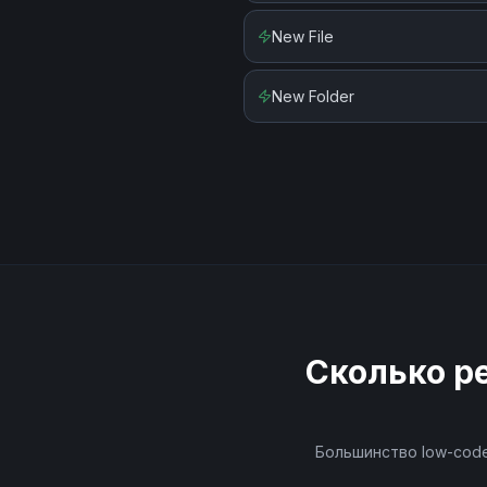
New File
New Folder
Сколько р
Большинство low-code