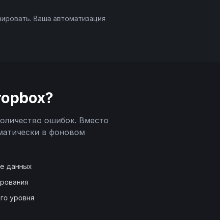
вировать. Ваша автоматизация
ropbox
?
количество ошибок. Вместо
матически в фоновом
де данных
ирования
го уровня