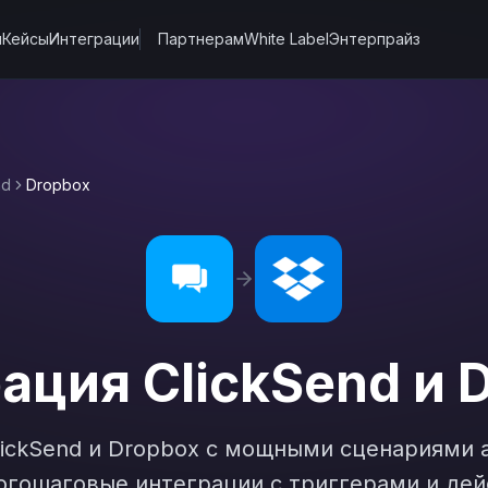
ы
Кейсы
Интеграции
Партнерам
White Label
Энтерпрайз
nd
Dropbox
рация
ClickSend
и
D
lickSend
и
Dropbox
с мощными сценариями а
гошаговые интеграции с триггерами и дей