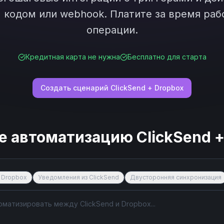
кодом или webhook. Платите за время рабо
операции.
Кредитная карта не нужна
Бесплатно для старта
Создать сценарий
ClickSend
+
Dropbox
е автоматизацию
ClickSend
с Dropbox
Уведомления из ClickSend
Двусторонняя синхронизация