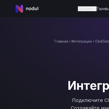
Продукт
Тариф
Главная
Интеграции
ClickSe
Интег
Подключите
C
Создавайте мно