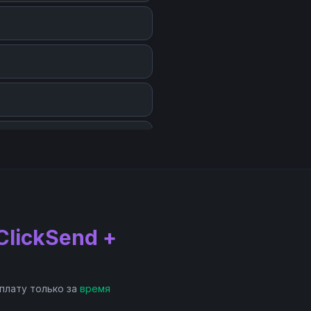
ClickSend +
 плату только за
время