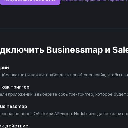
одключить
Businessmap
и
Sal
арий
l (бесплатно) и нажмите «Создать новый сценарий», чтобы нач
 как триггер
нели приложений и выберите событие-триггер, которое будет 
usinessmap
езопасно через OAuth или API-ключ. Nodul никогда не хранит в
ак действие