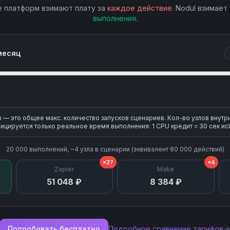
 платформ взимают плату за
каждое действие
. Nodul взимает
выполнения
.
месяц
— это общее макс. количество запусков сценариев. Кол-во узлов внутр
ицируется только реальное время выполнения: 1 CPU кредит = 30 сек ис
20 000
выполнений, ~
4
узла
в сценарии (эквивалент
80 000
действий)
×27
×4
Zapier
Make
51 048 ₽
8 384 ₽
Попробовать бесплатно
Подробное сравнение тарифов