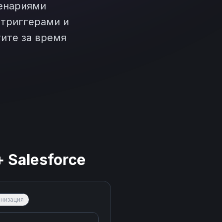
енариями
 триггерами и
ите за время
+
Salesforce
низация