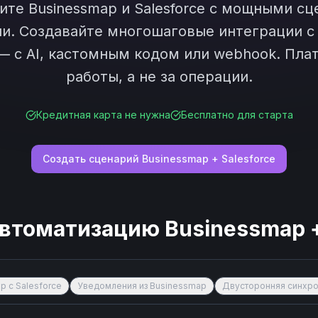
чите
Businessmap
и
Salesforce
с мощными сц
и. Создавайте многошаговые интеграции с
— с AI, кастомным кодом или webhook. Плат
работы, а не за операции.
Кредитная карта не нужна
Бесплатно для старта
Создать сценарий
Businessmap
+
Salesforce
автоматизацию
Businessmap
 с Salesforce
Уведомления из Businessmap
Двусторонняя синхро