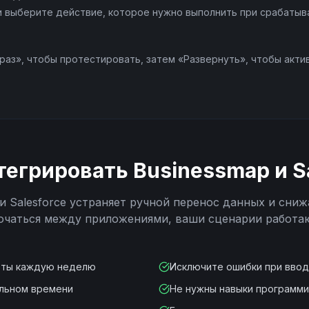
 и выберите действие, которое нужно выполнить при срабатыва
раз», чтобы протестировать, затем «Развернуть», чтобы акти
тегрировать
Businessmap
и
S
и
Salesforce
устраняет ручной перенос данных и сниж
ючаться между приложениями, ваши сценарии работа
оты каждую неделю
Исключите ошибки при вво
альном времени
Не нужны навыки программ