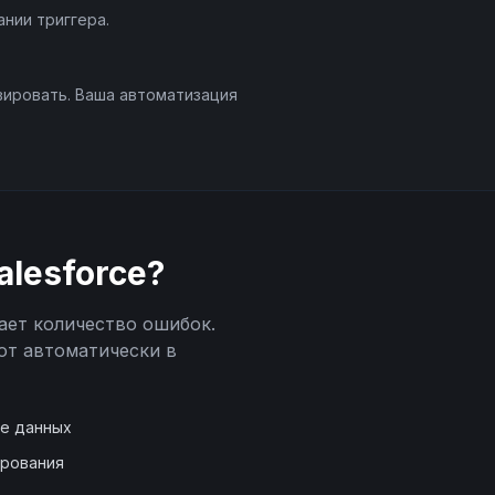
нии триггера.
вировать. Ваша автоматизация
alesforce
?
ает количество ошибок.
ют автоматически в
де данных
ирования