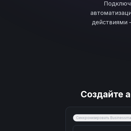
Подклю
автоматизаци
действиями 
Создайте 
Синхронизировать Businessmap