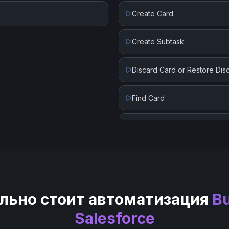
Create Card
Update Contact
Create Subtask
Update Lead
Discard Card or Restore Di
Update Record
Find Card
Upload File
Get Card Attachments
Upload File (Create Content
Get Card Details by Card ID
Get Card by Custom Card ID
льно стоит автоматизация
B
Update Card
Salesforce