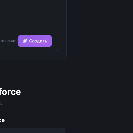
Создать
 отправить
force
.
ce