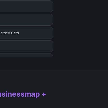
scarded Card
 Version)
usinessmap +