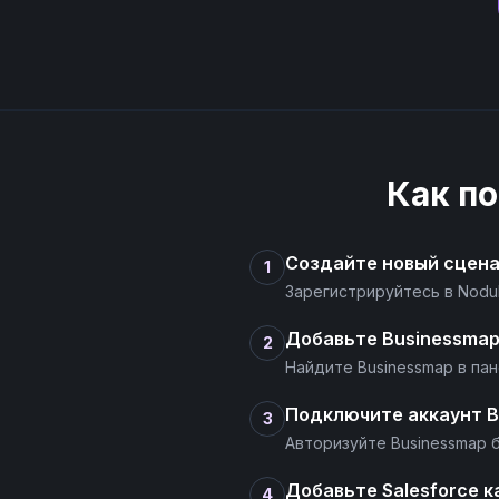
Как п
Создайте новый сцен
1
Зарегистрируйтесь в Nodu
Добавьте Businessmap
2
Найдите Businessmap в па
Подключите аккаунт B
3
Авторизуйте Businessmap б
Добавьте Salesforce к
4