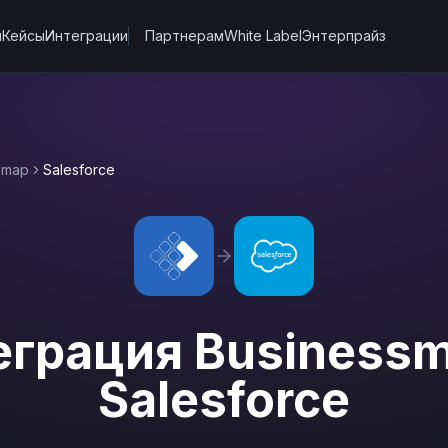
ы
Кейсы
Интеграции
Партнерам
White Label
Энтерпрайз
smap
Salesforce
еграция
Business
Salesforce