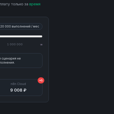
 плату только за
время
20 000
выполнений / мес
1 000 000
∞
и сценария не
полнения.
×5
n8n Cloud
9 008 ₽