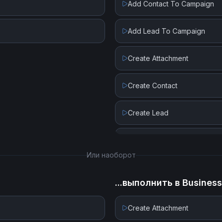
Add Contact To Campaign
Add Lead To Campaign
Create Attachment
Create Contact
Create Lead
Create Record
Или наоборот
Get Record By ID
...выполнить в
Busines
Get Records By Collections
Create Attachment
Get Records by Query