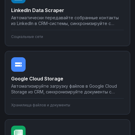
LinkedIn Data Scraper
Автоматически передавайте собранные контакты
из LinkedIn в CRM-системы, синхронизируйте с
Google Sheets или Airtable, создавайте воронки
продаж. Настройте интеграции LinkedIn Data Scraper
Социальные сети
без программирования — от простого экспорта до
сложных сценариев обработки лидов.
Google Cloud Storage
Автоматизируйте загрузку файлов в Google Cloud
Storage из CRM, синхронизируйте документы с
корпоративными системами, настройте
уведомления о новых файлах в мессенджеры.
Хранилища файлов и документы
Создавайте интеграции облачного хранилища без
программирования на Nodul.