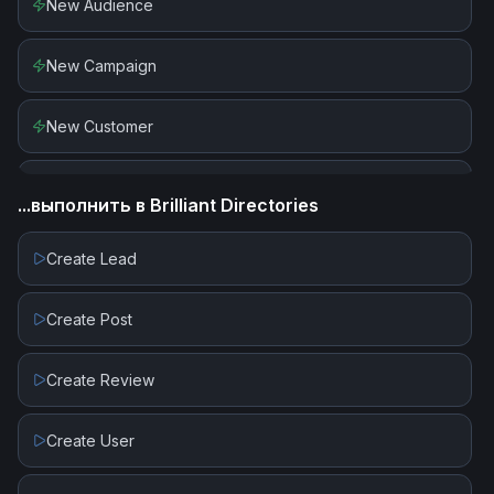
New Audience
Delete Subscriber
New Campaign
Edit Campaign Template
New Customer
Find Campaign
New Or Updated Subscriber
...выполнить в
Brilliant Directories
Find Customer
New Order
Create Lead
Find Tag
New Subscriber
Create Post
Find or Create Subscriber
New Subscriber in Segment or Tag
Create Review
Find or Create Tag
New Unsubscriber
Create User
Get Campaign