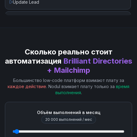
Update Lead
Get Campaign Report
Update Post
Get List Activities
Get List Member Activities
Сколько реально стоит
автоматизация
Get List Member Tags
Brilliant Directories
+ Mailchimp
List Segment Members
Большинство low-code платформ взимают плату за
каждое действие
. Nodul взимает плату только за
время
выполнения
.
Remove Member from Segment(Remove Subscriber
from Tag)
Объём выполнений в месяц
Search Lists-Audiences
20 000
выполнений / мес
Search Members