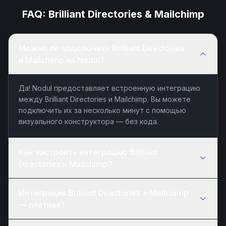
FAQ:
Brilliant Directories
&
Mailchimp
Можно ли подключить Brilliant Directories
и Mailchimp на Nodul?
Да! Nodul предоставляет встроенную интеграцию
между Brilliant Directories и Mailchimp. Вы можете
подключить их за несколько минут с помощью
визуального конструктора — без кода.
Как настроить интеграцию Brilliant
Directories и Mailchimp?
Интеграция Brilliant Directories + Mailchimp
— платная?