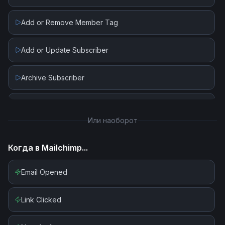
Add or Remove Member Tag
Add or Update Subscriber
Archive Subscriber
Create Campaign
Или наоборот
Create List
Когда в
Mailchimp
...
Create Tag
Email Opened
Delete Campaign
Link Clicked
Delete List