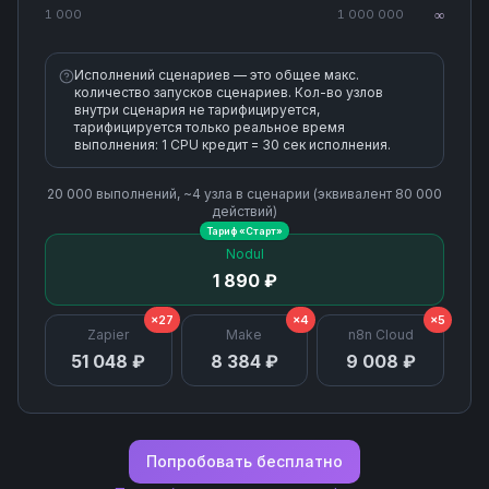
1 000
1 000 000
∞
Search or Create Campaign
Исполнений сценариев — это общее макс.
количество запусков сценариев. Кол-во узлов
Send Campaign
внутри сценария не тарифицируется,
тарифицируется только реальное время
выполнения: 1 CPU кредит = 30 сек исполнения.
Unsubscribe Email
20 000
выполнений, ~
4
узла
в сценарии (эквивалент
80 000
действий)
Update Campaign
Тариф «
Старт
»
Nodul
1 890 ₽
Update List
×27
×4
×5
Zapier
Make
n8n Cloud
51 048 ₽
8 384 ₽
9 008 ₽
Попробовать бесплатно