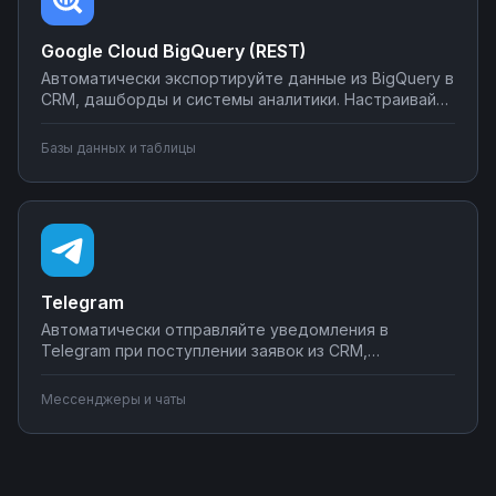
Google Cloud BigQuery (REST)
Автоматически экспортируйте данные из BigQuery в
CRM, дашборды и системы аналитики. Настраивайте
запуск отчётов по расписанию, синхронизируйте
метрики с внешними сервисами, создавайте
Базы данных и таблицы
уведомления о критических изменениях в данных.
Управляйте интеграциями BigQuery без SQL-
программирования.
Telegram
Автоматически отправляйте уведомления в
Telegram при поступлении заявок из CRM,
создавайте чат-ботов для обработки клиентских
запросов, синхронизируйте сообщения с системами
Мессенджеры и чаты
учета. Подключите мессенджер к вашим бизнес-
процессам через Nodul без программирования за
несколько минут.