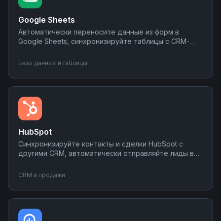
Google Sheets
Автоматически переносите данные из форм в
Google Sheets, синхронизируйте таблицы с CRM-
системами, создавайте отчеты и отправляйте их по
почте или в мессенджеры. Настраивайте
Базы данных и таблицы
интеграции без программирования на Nodul — от
простых сценариев до сложной автоматизации
аналитики.
HubSpot
Синхронизируйте контакты и сделки HubSpot с
другими CRM, автоматически отправляйте лиды в
мессенджеры и email-рассылки, создавайте задачи
в планировщиках при изменении статуса сделки.
CRM и продажи
Настраивайте двусторонний обмен данными без
программирования на платформе Nodul.