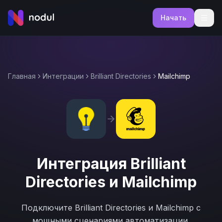
Начать
Главная
Интеграции
Brilliant Directories
Mailchimp
Интеграция
Brilliant
Directories
и
Mailchimp
Подключите
Brilliant Directories
и
Mailchimp
с
мощными сценариями автоматизации.