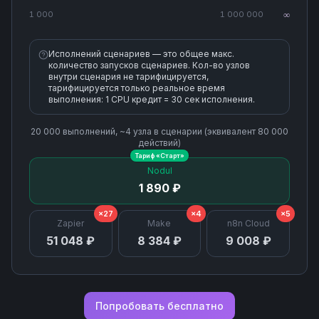
1 000
1 000 000
∞
Исполнений сценариев — это общее макс.
количество запусков сценариев. Кол-во узлов
внутри сценария не тарифицируется,
тарифицируется только реальное время
выполнения: 1 CPU кредит = 30 сек исполнения.
20 000
выполнений, ~
4
узла
в сценарии (эквивалент
80 000
действий)
Тариф «
Старт
»
Nodul
1 890 ₽
×27
×4
×5
Zapier
Make
n8n Cloud
51 048 ₽
8 384 ₽
9 008 ₽
Попробовать бесплатно