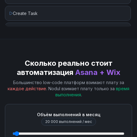
Create Task
Delete Task
Get Task
Сколько реально стоит
Get User
автоматизация
Asana + Wix
List User Projects
Большинство low-code платформ взимают плату за
каждое действие
. Nodul взимает плату только за
время
выполнения
.
Search Projects
Search Sections
Объём выполнений в месяц
20 000
выполнений / мес
Upload Attachment