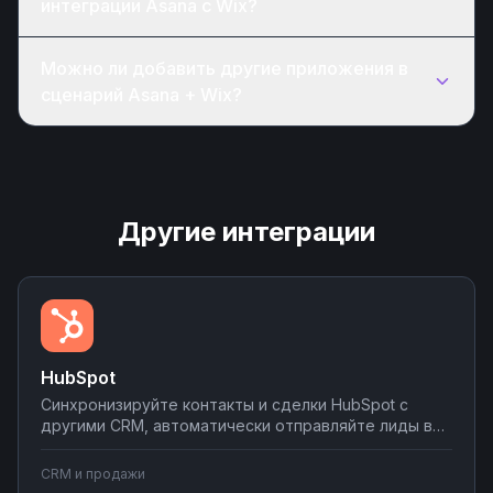
интеграции Asana с Wix?
Можно ли добавить другие приложения в
сценарий Asana + Wix?
Другие интеграции
HubSpot
Синхронизируйте контакты и сделки HubSpot с
другими CRM, автоматически отправляйте лиды в
мессенджеры и email-рассылки, создавайте задачи
в планировщиках при изменении статуса сделки.
CRM и продажи
Настраивайте двусторонний обмен данными без