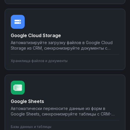
программирования на платформе Nodul.
Google Cloud Storage
Автоматизируйте загрузку файлов в Google Cloud
Storage из CRM, синхронизируйте документы с
корпоративными системами, настройте
уведомления о новых файлах в мессенджеры.
Хранилища файлов и документы
Создавайте интеграции облачного хранилища без
программирования на Nodul.
Google Sheets
Автоматически переносите данные из форм в
Google Sheets, синхронизируйте таблицы с CRM-
системами, создавайте отчеты и отправляйте их по
почте или в мессенджеры. Настраивайте
Базы данных и таблицы