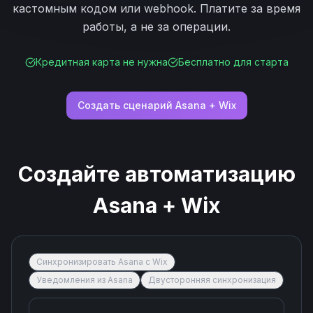
кастомным кодом или webhook. Платите за время
работы, а не за операции.
Кредитная карта не нужна
Бесплатно для старта
Создать сценарий
Asana
+
Wix
Создайте автоматизацию
Asana
+
Wix
Синхронизировать Asana с Wix
Уведомления из Asana
Двусторонняя синхронизация