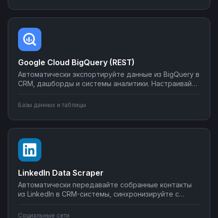
интеграции без программирования на Nodul — от
простых сценариев до сложной автоматизации
аналитики.
Google Cloud BigQuery (REST)
Автоматически экспортируйте данные из BigQuery в
CRM, дашборды и системы аналитики. Настраивайте
запуск отчётов по расписанию, синхронизируйте
метрики с внешними сервисами, создавайте
Базы данных и таблицы
уведомления о критических изменениях в данных.
Управляйте интеграциями BigQuery без SQL-
программирования.
LinkedIn Data Scraper
Автоматически передавайте собранные контакты
из LinkedIn в CRM-системы, синхронизируйте с
Google Sheets или Airtable, создавайте воронки
продаж. Настройте интеграции LinkedIn Data Scraper
Социальные сети