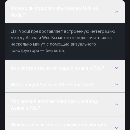
Можно ли подключить Asana и Wix на
Nodul?
Да! Nodul предоставляет встроенную интеграцию
между Asana и Wix. Вы можете подключить их за
несколько минут с помощью визуального
конструктора — без кода.
Как настроить интеграцию Asana и Wix?
Интеграция Asana + Wix — платная?
Что можно автоматизировать между
Asana и Wix?
Нужны ли навыки программирования для