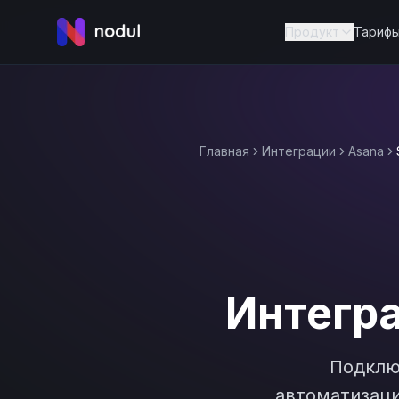
Продукт
Тариф
Главная
Интеграции
Asana
Интегр
Подкл
автоматизаци