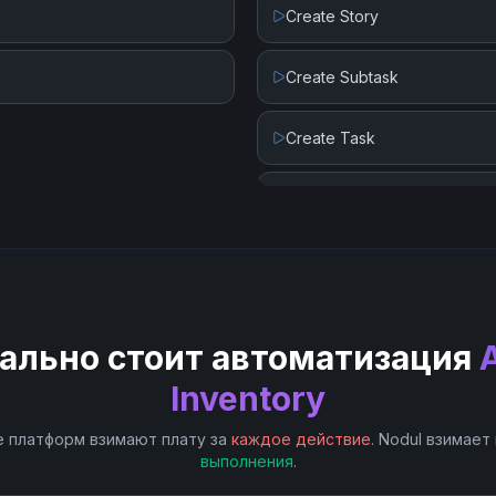
Create Story
Create Subtask
Create Task
Delete Task
Get Task
Get User
ально стоит автоматизация
List User Projects
Inventory
 платформ взимают плату за
каждое действие
. Nodul взимает
Search Projects
выполнения
.