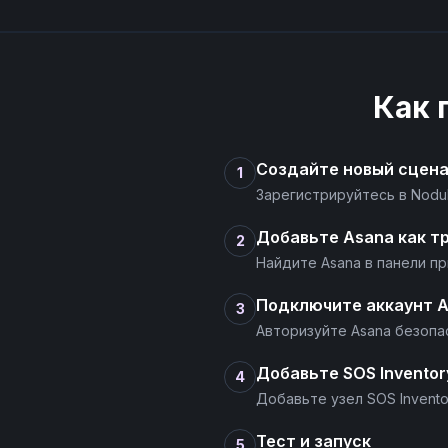
Как
Создайте новый сцен
1
Зарегистрируйтесь в Nodu
Добавьте Asana как т
2
Найдите Asana в панели п
Подключите аккаунт 
3
Авторизуйте Asana безопас
Добавьте SOS Inventor
4
Добавьте узел SOS Invent
Тест и запуск
5