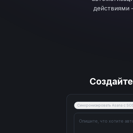
действиями 
Создайт
Синхронизировать Asana с SOS