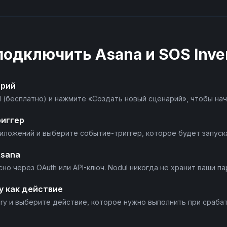
 подключить
Asana
и
SOS Inve
арий
l (бесплатно) и нажмите «Создать новый сценарий», чтобы нач
риггер
риложений и выберите событие-триггер, которое будет запуск
Asana
но через OAuth или API-ключ. Nodul никогда не хранит ваши па
y как действие
ory и выберите действие, которое нужно выполнить при срабат