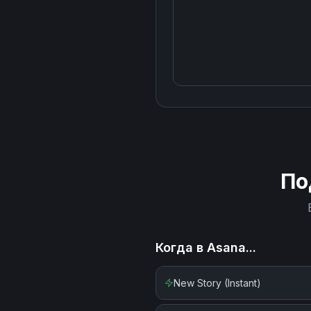
По
Когда в
Asana
...
New Story (Instant)