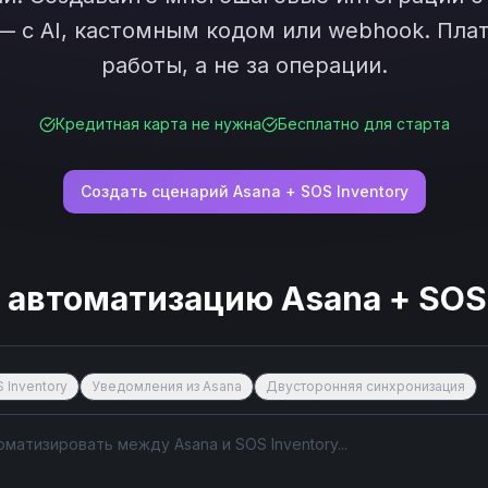
— с AI, кастомным кодом или webhook. Плат
работы, а не за операции.
Кредитная карта не нужна
Бесплатно для старта
Создать сценарий
Asana
+
SOS Inventory
е автоматизацию
Asana
+
SOS
 Inventory
Уведомления из Asana
Двусторонняя синхронизация