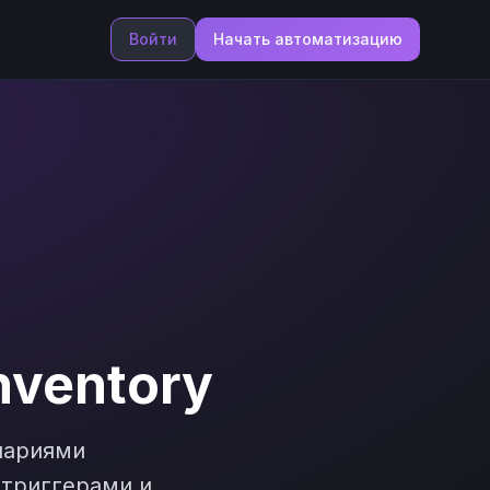
Войти
Начать автоматизацию
nventory
нариями
 триггерами и