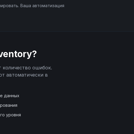
вировать. Ваша автоматизация
ventory
?
т количество ошибок.
ют автоматически в
де данных
ирования
го уровня