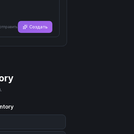
Создать
 отправить
ory
.
ntory