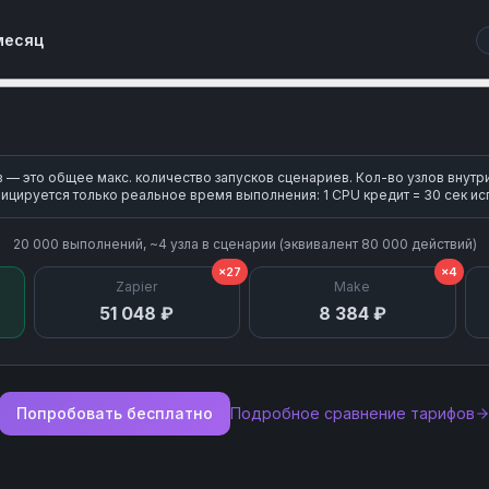
Search Sections
месяц
Upload Attachment
— это общее макс. количество запусков сценариев. Кол-во узлов внутр
ицируется только реальное время выполнения: 1 CPU кредит = 30 сек ис
20 000
выполнений, ~
4
узла
в сценарии (эквивалент
80 000
действий)
×27
×4
Zapier
Make
51 048 ₽
8 384 ₽
Попробовать бесплатно
Подробное сравнение тарифов