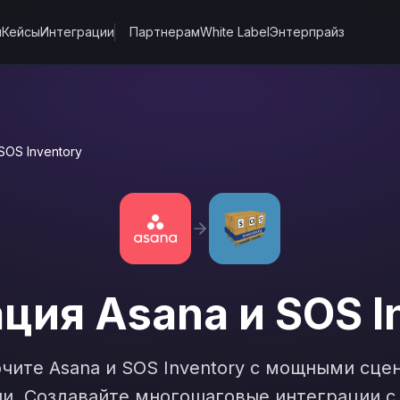
ы
Кейсы
Интеграции
Партнерам
White Label
Энтерпрайз
SOS Inventory
ация
Asana
и
SOS I
ючите
Asana
и
SOS Inventory
с мощными сце
и. Создавайте многошаговые интеграции с