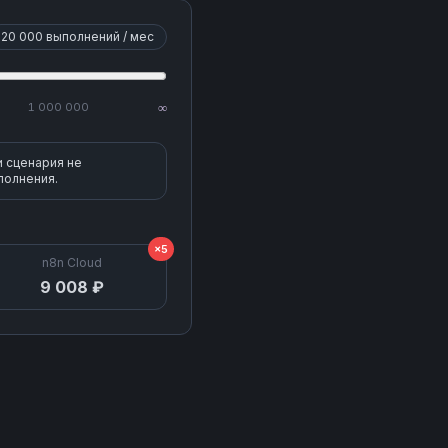
20 000
выполнений / мес
1 000 000
∞
и сценария не
полнения.
×5
n8n Cloud
9 008 ₽