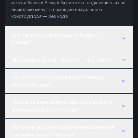
между Asana и Smsapi. Вы можете подключить их за
несколько минут с помощью визуального
конструктора — без кода.
Как настроить интеграцию Asana и
Smsapi?
Интеграция Asana + Smsapi — платная?
Что можно автоматизировать между
Asana и Smsapi?
Нужны ли навыки программирования для
интеграции Asana с Smsapi?
Можно ли добавить другие приложения в
сценарий Asana + Smsapi?