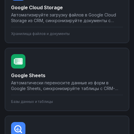
Google Cloud Storage
Автоматизируйте загрузку файлов в Google Cloud
Storage из CRM, синхронизируйте документы с
корпоративными системами, настройте
уведомления о новых файлах в мессенджеры.
Хранилища файлов и документы
Создавайте интеграции облачного хранилища без
программирования на Nodul.
Google Sheets
Автоматически переносите данные из форм в
Google Sheets, синхронизируйте таблицы с CRM-
системами, создавайте отчеты и отправляйте их по
почте или в мессенджеры. Настраивайте
Базы данных и таблицы
интеграции без программирования на Nodul — от
простых сценариев до сложной автоматизации
аналитики.