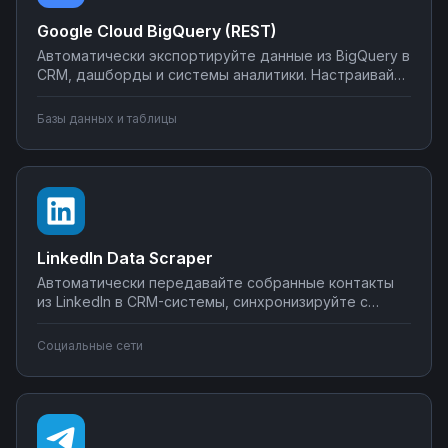
Google Cloud BigQuery (REST)
Автоматически экспортируйте данные из BigQuery в
CRM, дашборды и системы аналитики. Настраивайте
запуск отчётов по расписанию, синхронизируйте
метрики с внешними сервисами, создавайте
Базы данных и таблицы
уведомления о критических изменениях в данных.
Управляйте интеграциями BigQuery без SQL-
программирования.
LinkedIn Data Scraper
Автоматически передавайте собранные контакты
из LinkedIn в CRM-системы, синхронизируйте с
Google Sheets или Airtable, создавайте воронки
продаж. Настройте интеграции LinkedIn Data Scraper
Социальные сети
без программирования — от простого экспорта до
сложных сценариев обработки лидов.