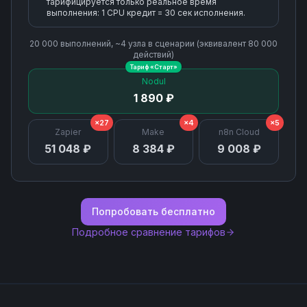
тарифицируется только реальное время
выполнения: 1 CPU кредит = 30 сек исполнения.
20 000
выполнений, ~
4
узла
в сценарии (эквивалент
80 000
действий)
Тариф «
Старт
»
Nodul
1 890 ₽
×27
×4
×5
Zapier
Make
n8n Cloud
51 048 ₽
8 384 ₽
9 008 ₽
Попробовать бесплатно
Подробное сравнение тарифов