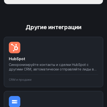
Другие интеграции
HubSpot
Синхронизируйте контакты и сделки HubSpot с
другими CRM, автоматически отправляйте лиды в
мессенджеры и email-рассылки, создавайте задачи
в планировщиках при изменении статуса сделки.
CRM и продажи
Настраивайте двусторонний обмен данными без
программирования на платформе Nodul.