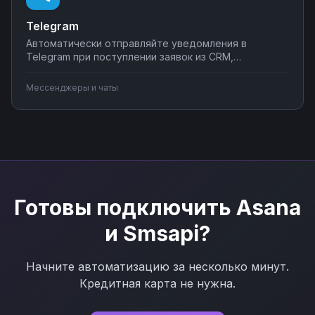
Telegram
Автоматически отправляйте уведомления в
Telegram при поступлении заявок из CRM,
создавайте чат-ботов для обработки клиентских
запросов, синхронизируйте сообщения с системами
Мессенджеры и чаты
учета. Подключите мессенджер к вашим бизнес-
процессам через Nodul без программирования за
несколько минут.
Готовы подключить
Asana
и
Smsapi
?
Начните автоматизацию за несколько минут.
Кредитная карта не нужна.