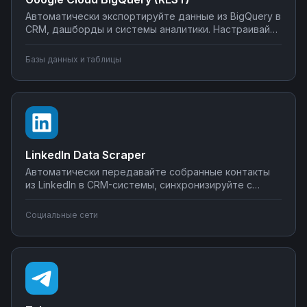
Автоматически экспортируйте данные из BigQuery в
CRM, дашборды и системы аналитики. Настраивайте
запуск отчётов по расписанию, синхронизируйте
метрики с внешними сервисами, создавайте
Базы данных и таблицы
уведомления о критических изменениях в данных.
Управляйте интеграциями BigQuery без SQL-
программирования.
LinkedIn Data Scraper
Автоматически передавайте собранные контакты
из LinkedIn в CRM-системы, синхронизируйте с
Google Sheets или Airtable, создавайте воронки
продаж. Настройте интеграции LinkedIn Data Scraper
Социальные сети
без программирования — от простого экспорта до
сложных сценариев обработки лидов.