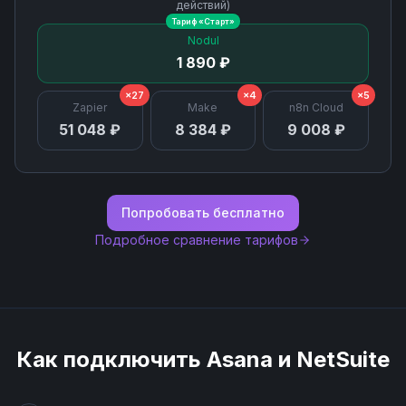
действий)
Тариф «
Старт
»
Nodul
1 890 ₽
×27
×4
×5
Zapier
Make
n8n Cloud
51 048 ₽
8 384 ₽
9 008 ₽
Попробовать бесплатно
Подробное сравнение тарифов
Как подключить
Asana
и
NetSuite