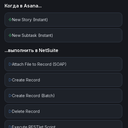
Когда в
Asana
...
New Story (Instant)
New Subtask (Instant)
...выполнить в
NetSuite
Attach File to Record (SOAP)
Create Record
Create Record (Batch)
Delete Record
Execute RESTlet Script