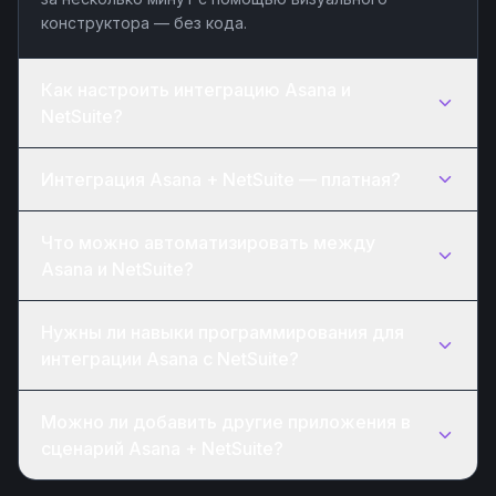
конструктора — без кода.
Как настроить интеграцию Asana и
NetSuite?
Интеграция Asana + NetSuite — платная?
Что можно автоматизировать между
Asana и NetSuite?
Нужны ли навыки программирования для
интеграции Asana с NetSuite?
Можно ли добавить другие приложения в
сценарий Asana + NetSuite?