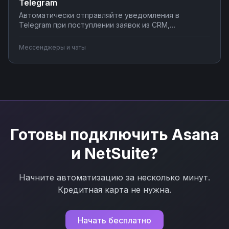
Telegram
Автоматически отправляйте уведомления в
Telegram при поступлении заявок из CRM,
создавайте чат-ботов для обработки клиентских
запросов, синхронизируйте сообщения с системами
Мессенджеры и чаты
учета. Подключите мессенджер к вашим бизнес-
процессам через Nodul без программирования за
несколько минут.
Готовы подключить
Asana
и
NetSuite
?
Начните автоматизацию за несколько минут.
Кредитная карта не нужна.
Начать бесплатно