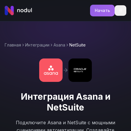
Начать
Главная
Интеграции
Asana
NetSuite
Интеграция
Asana
и
NetSuite
Подключите
Asana
и
NetSuite
с мощными
сценариями автоматизации. Создавайте