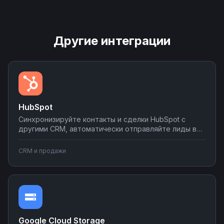
Другие интеграции
HubSpot
Синхронизируйте контакты и сделки HubSpot с
другими CRM, автоматически отправляйте лиды в
мессенджеры и email-рассылки, создавайте задачи
в планировщиках при изменении статуса сделки.
CRM и продажи
Настраивайте двусторонний обмен данными без
программирования на платформе Nodul.
Google Cloud Storage