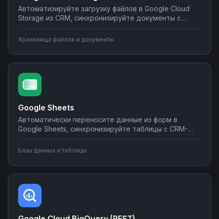
Автоматизируйте загрузку файлов в Google Cloud
Storage из CRM, синхронизируйте документы с
корпоративными системами, настройте
уведомления о новых файлах в мессенджеры.
Хранилища файлов и документы
Создавайте интеграции облачного хранилища без
программирования на Nodul.
Google Sheets
Автоматически переносите данные из форм в
Google Sheets, синхронизируйте таблицы с CRM-
системами, создавайте отчеты и отправляйте их по
почте или в мессенджеры. Настраивайте
Базы данных и таблицы
интеграции без программирования на Nodul — от
простых сценариев до сложной автоматизации
аналитики.
Google Cloud BigQuery (REST)