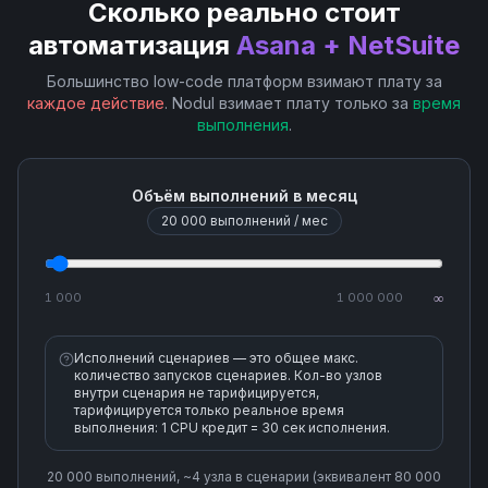
Сколько реально стоит
Get User
автоматизация
Asana + NetSuite
List User Projects
Большинство low-code платформ взимают плату за
каждое действие
. Nodul взимает плату только за
время
выполнения
.
Search Projects
Search Sections
Объём выполнений в месяц
20 000
выполнений / мес
Upload Attachment
1 000
1 000 000
∞
Исполнений сценариев — это общее макс.
количество запусков сценариев. Кол-во узлов
внутри сценария не тарифицируется,
тарифицируется только реальное время
выполнения: 1 CPU кредит = 30 сек исполнения.
20 000
выполнений, ~
4
узла
в сценарии (эквивалент
80 000