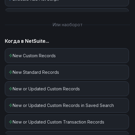
Execute Saved Search for Custom Records (SOAP)
Или наоборот
Execute Saved Search for Standard Records (SOAP)
Когда в
NetSuite
...
Execute SuiteQL Query
New Custom Records
Get File By ID (SOAP)
New Standard Records
Search Records
New or Updated Custom Records
Search Standard Records (Transaction Types) (SOAP)
New or Updated Custom Records in Saved Search
Transform
New or Updated Custom Transaction Records
Update Record