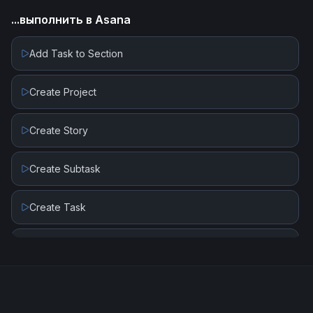
New or Updated Standard Records
...выполнить в
Asana
Upsert Record
New or Updated Standard Records in Saved Search
Add Task to Section
Create Project
Create Story
Create Subtask
Create Task
Delete Task
Get Task