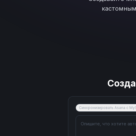
кастомным 
Созда
Синхронизировать Asana с M