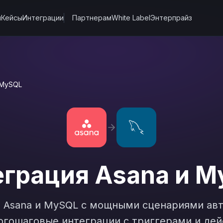
ы
Кейсы
Интеграции
Партнерам
White Label
Энтерпрайз
MySQL
еграция
Asana
и
M
е
Asana
и
MySQL
с мощными сценариями авт
гошаговые интеграции с триггерами и дей