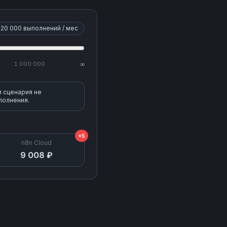
20 000
выполнений / мес
1 000 000
∞
и сценария не
полнения.
×5
n8n Cloud
9 008 ₽