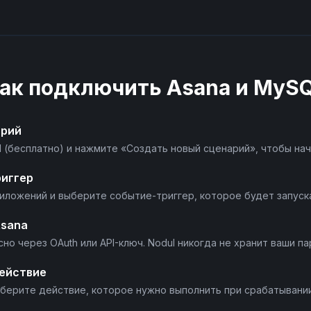
ак подключить
Asana
и
MyS
арий
l (бесплатно) и нажмите «Создать новый сценарий», чтобы нач
риггер
риложений и выберите событие-триггер, которое будет запуск
Asana
но через OAuth или API-ключ. Nodul никогда не хранит ваши па
ействие
берите действие, которое нужно выполнить при срабатывании