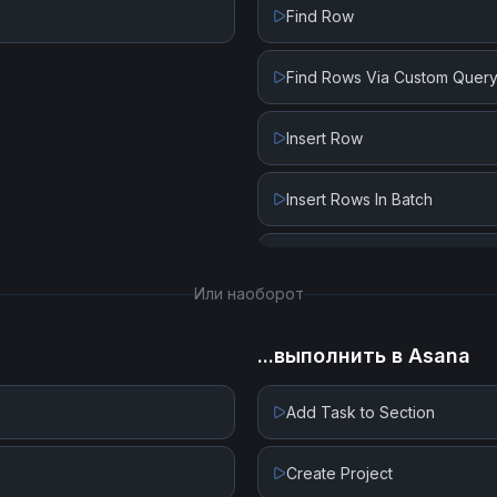
Find Row
Find Rows Via Custom Quer
Insert Row
Insert Rows In Batch
Update Row
Или наоборот
...выполнить в
Asana
Add Task to Section
Create Project