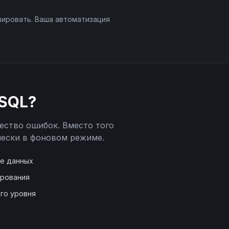
вировать. Ваша автоматизация
SQL
?
ество ошибок. Вместо того
ески в фоновом режиме.
де данных
ирования
го уровня