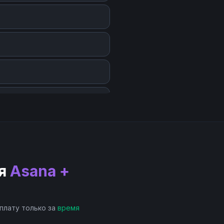
я
Asana +
 плату только за
время