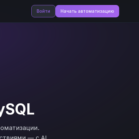
Войти
Начать автоматизацию
ySQL
оматизации.
ствиями — с AI,