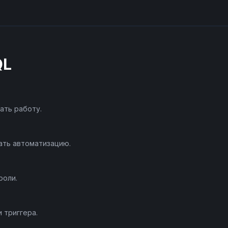
QL
ать работу.
ать автоматизацию.
роли.
 триггера.