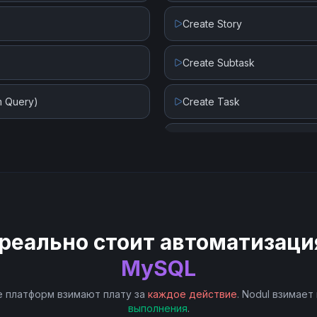
Create Story
Create Subtask
m Query)
Create Task
Delete Task
Get Task
Get User
реально стоит автоматизаци
List User Projects
MySQL
 платформ взимают плату за
каждое действие
. Nodul взимает
Search Projects
выполнения
.