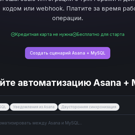
кодом или webhook. Платите за время рабо
операции.
Кредитная карта не нужна
Бесплатно для старта
Создать сценарий
Asana
+
MySQL
йте автоматизацию
Asana
+
ySQL
Уведомления из Asana
Двусторонняя синхронизация