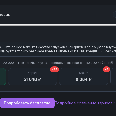
Search Sections
месяц
Upload Attachment
— это общее макс. количество запусков сценариев. Кол-во узлов внутр
ицируется только реальное время выполнения: 1 CPU кредит = 30 сек ис
20 000
выполнений, ~
4
узла
в сценарии (эквивалент
80 000
действий)
×27
×4
Zapier
Make
51 048 ₽
8 384 ₽
Попробовать бесплатно
Подробное сравнение тарифов