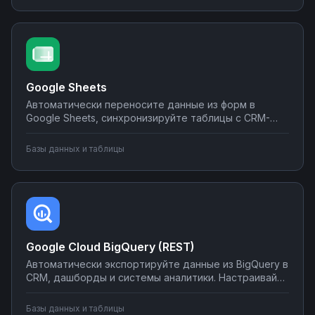
программирования на Nodul.
Google Sheets
Автоматически переносите данные из форм в
Google Sheets, синхронизируйте таблицы с CRM-
системами, создавайте отчеты и отправляйте их по
почте или в мессенджеры. Настраивайте
Базы данных и таблицы
интеграции без программирования на Nodul — от
простых сценариев до сложной автоматизации
аналитики.
Google Cloud BigQuery (REST)
Автоматически экспортируйте данные из BigQuery в
CRM, дашборды и системы аналитики. Настраивайте
запуск отчётов по расписанию, синхронизируйте
метрики с внешними сервисами, создавайте
Базы данных и таблицы