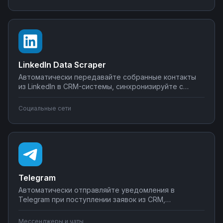
уведомления о критических изменениях в данных.
Управляйте интеграциями BigQuery без SQL-
программирования.
LinkedIn Data Scraper
Автоматически передавайте собранные контакты
из LinkedIn в CRM-системы, синхронизируйте с
Google Sheets или Airtable, создавайте воронки
продаж. Настройте интеграции LinkedIn Data Scraper
Социальные сети
без программирования — от простого экспорта до
сложных сценариев обработки лидов.
Telegram
Автоматически отправляйте уведомления в
Telegram при поступлении заявок из CRM,
создавайте чат-ботов для обработки клиентских
запросов, синхронизируйте сообщения с системами
Мессенджеры и чаты