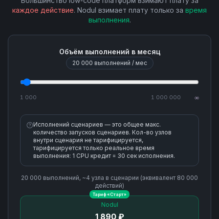
Большинство low-code платформ взимают плату за
каждое действие
. Nodul взимает плату только за
время
выполнения
.
Search Projects
Search Sections
Объём выполнений в месяц
20 000
выполнений / мес
Upload Attachment
1 000
1 000 000
∞
Исполнений сценариев — это общее макс.
количество запусков сценариев. Кол-во узлов
внутри сценария не тарифицируется,
тарифицируется только реальное время
выполнения: 1 CPU кредит = 30 сек исполнения.
20 000
выполнений, ~
4
узла
в сценарии (эквивалент
80 000
действий)
Тариф «
Старт
»
Nodul
1 890 ₽