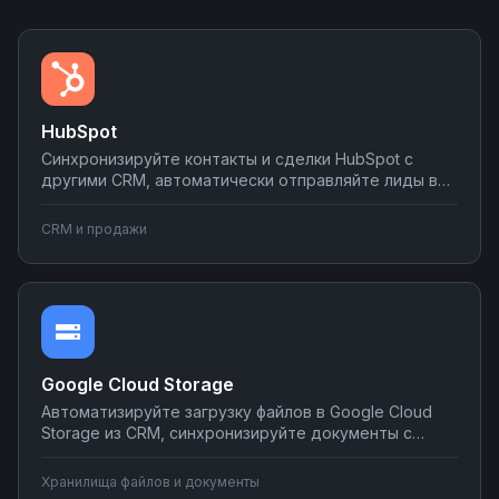
HubSpot
Синхронизируйте контакты и сделки HubSpot с
другими CRM, автоматически отправляйте лиды в
мессенджеры и email-рассылки, создавайте задачи
в планировщиках при изменении статуса сделки.
CRM и продажи
Настраивайте двусторонний обмен данными без
программирования на платформе Nodul.
Google Cloud Storage
Автоматизируйте загрузку файлов в Google Cloud
Storage из CRM, синхронизируйте документы с
корпоративными системами, настройте
уведомления о новых файлах в мессенджеры.
Хранилища файлов и документы
Создавайте интеграции облачного хранилища без