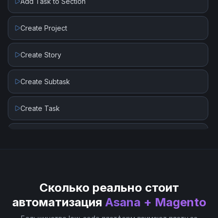
Add Task to Section
Create Project
Create Story
Create Subtask
Create Task
Delete Task
Get Task
Сколько реально стоит
Get User
автоматизация
Asana + Magento
List User Projects