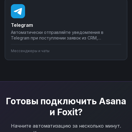
Telegram
Автоматически отправляйте уведомления в
Telegram при поступлении заявок из CRM,
создавайте чат-ботов для обработки клиентских
запросов, синхронизируйте сообщения с системами
Мессенджеры и чаты
учета. Подключите мессенджер к вашим бизнес-
процессам через Nodul без программирования за
несколько минут.
Готовы подключить
Asana
и
Foxit
?
Начните автоматизацию за несколько минут.