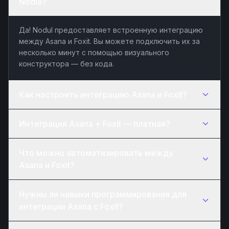
Nodul?
Да! Nodul предоставляет встроенную интеграцию
между Asana и Foxit. Вы можете подключить их за
несколько минут с помощью визуального
конструктора — без кода.
Как настроить интеграцию Asana и Foxit?
Интеграция Asana + Foxit — платная?
Что можно автоматизировать между
Asana и Foxit?
Нужны ли навыки программирования для
интеграции Asana с Foxit?