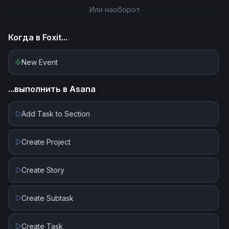
Или наоборот
Send Signature Reminder
Когда в
Foxit
...
Update Envelope Fields
New Event
Update Envelope Recipients
...выполнить в
Asana
Add Task to Section
Create Project
Create Story
Create Subtask
Create Task