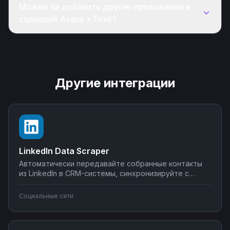
Можно ли добавить другие приложения в
сценарий Asana + Foxit?
Другие интеграции
LinkedIn Data Scraper
Автоматически передавайте собранные контакты
из LinkedIn в CRM-системы, синхронизируйте с
Google Sheets или Airtable, создавайте воронки
продаж. Настройте интеграции LinkedIn Data Scraper
Социальные сети
без программирования — от простого экспорта до
сложных сценариев обработки лидов.