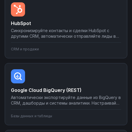
HubSpot
Синхронизируйте контакты и сделки HubSpot с
другими CRM, автоматически отправляйте лиды в
мессенджеры и email-рассылки, создавайте задачи
в планировщиках при изменении статуса сделки.
CRM и продажи
Настраивайте двусторонний обмен данными без
программирования на платформе Nodul.
Google Cloud BigQuery (REST)
Автоматически экспортируйте данные из BigQuery в
CRM, дашборды и системы аналитики. Настраивайте
запуск отчётов по расписанию, синхронизируйте
метрики с внешними сервисами, создавайте
Базы данных и таблицы
уведомления о критических изменениях в данных.
Управляйте интеграциями BigQuery без SQL-
программирования.