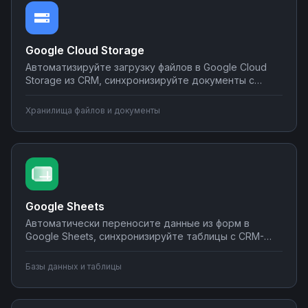
Google Cloud Storage
Автоматизируйте загрузку файлов в Google Cloud
Storage из CRM, синхронизируйте документы с
корпоративными системами, настройте
уведомления о новых файлах в мессенджеры.
Хранилища файлов и документы
Создавайте интеграции облачного хранилища без
программирования на Nodul.
Google Sheets
Автоматически переносите данные из форм в
Google Sheets, синхронизируйте таблицы с CRM-
системами, создавайте отчеты и отправляйте их по
почте или в мессенджеры. Настраивайте
Базы данных и таблицы
интеграции без программирования на Nodul — от
простых сценариев до сложной автоматизации
аналитики.