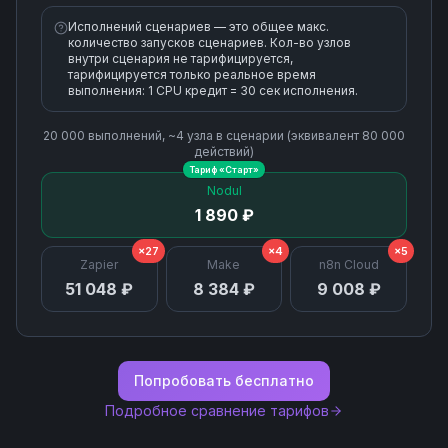
Исполнений сценариев — это общее макс.
количество запусков сценариев. Кол-во узлов
внутри сценария не тарифицируется,
тарифицируется только реальное время
выполнения: 1 CPU кредит = 30 сек исполнения.
20 000
выполнений, ~
4
узла
в сценарии (эквивалент
80 000
действий)
Тариф «
Старт
»
Nodul
1 890 ₽
×27
×4
×5
Zapier
Make
n8n Cloud
51 048 ₽
8 384 ₽
9 008 ₽
Попробовать бесплатно
Подробное сравнение тарифов