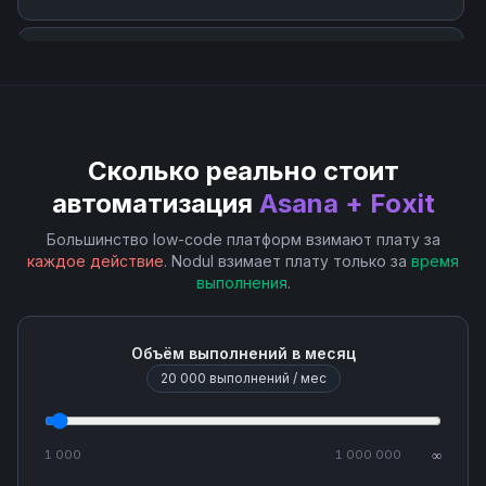
Delete Task
Get Task
Сколько реально стоит
Get User
автоматизация
Asana + Foxit
List User Projects
Большинство low-code платформ взимают плату за
каждое действие
. Nodul взимает плату только за
время
выполнения
.
Search Projects
Search Sections
Объём выполнений в месяц
20 000
выполнений / мес
Upload Attachment
1 000
1 000 000
∞