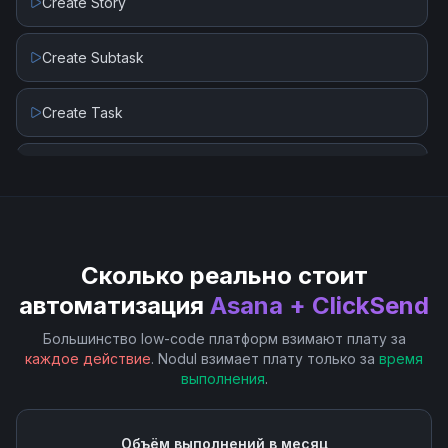
Create Story
Create Subtask
Create Task
Delete Task
Get Task
Сколько реально стоит
Get User
автоматизация
Asana + ClickSend
List User Projects
Большинство low-code платформ взимают плату за
каждое действие
. Nodul взимает плату только за
время
выполнения
.
Search Projects
Search Sections
Объём выполнений в месяц