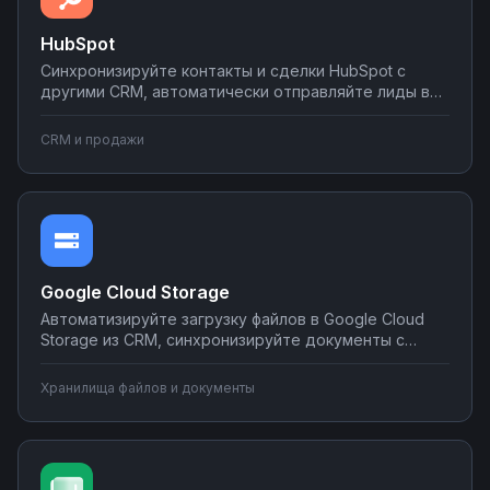
HubSpot
Синхронизируйте контакты и сделки HubSpot с
другими CRM, автоматически отправляйте лиды в
мессенджеры и email-рассылки, создавайте задачи
в планировщиках при изменении статуса сделки.
CRM и продажи
Настраивайте двусторонний обмен данными без
программирования на платформе Nodul.
Google Cloud Storage
Автоматизируйте загрузку файлов в Google Cloud
Storage из CRM, синхронизируйте документы с
корпоративными системами, настройте
уведомления о новых файлах в мессенджеры.
Хранилища файлов и документы
Создавайте интеграции облачного хранилища без
программирования на Nodul.