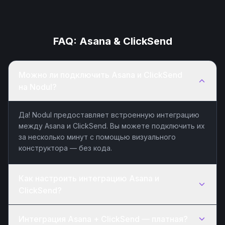
FAQ:
Asana
&
ClickSend
Можно ли подключить Asana и ClickSend
на Nodul?
Да! Nodul предоставляет встроенную интеграцию
между Asana и ClickSend. Вы можете подключить их
за несколько минут с помощью визуального
конструктора — без кода.
Как настроить интеграцию Asana и
ClickSend?
Интеграция Asana + ClickSend — платная?