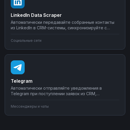
LinkedIn Data Scraper
Автоматически передавайте собранные контакты
из LinkedIn в CRM-системы, синхронизируйте с
Google Sheets или Airtable, создавайте воронки
продаж. Настройте интеграции LinkedIn Data Scraper
Социальные сети
без программирования — от простого экспорта до
сложных сценариев обработки лидов.
Telegram
Автоматически отправляйте уведомления в
Telegram при поступлении заявок из CRM,
создавайте чат-ботов для обработки клиентских
запросов, синхронизируйте сообщения с системами
Мессенджеры и чаты
учета. Подключите мессенджер к вашим бизнес-
процессам через Nodul без программирования за
несколько минут.