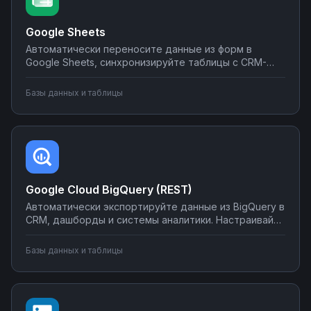
Google Sheets
Автоматически переносите данные из форм в
Google Sheets, синхронизируйте таблицы с CRM-
системами, создавайте отчеты и отправляйте их по
почте или в мессенджеры. Настраивайте
Базы данных и таблицы
интеграции без программирования на Nodul — от
простых сценариев до сложной автоматизации
аналитики.
Google Cloud BigQuery (REST)
Автоматически экспортируйте данные из BigQuery в
CRM, дашборды и системы аналитики. Настраивайте
запуск отчётов по расписанию, синхронизируйте
метрики с внешними сервисами, создавайте
Базы данных и таблицы
уведомления о критических изменениях в данных.
Управляйте интеграциями BigQuery без SQL-
программирования.