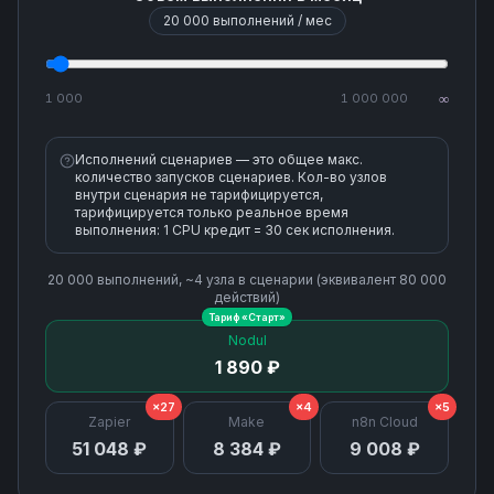
20 000
выполнений / мес
Upload Attachment
1 000
1 000 000
∞
Исполнений сценариев — это общее макс.
количество запусков сценариев. Кол-во узлов
внутри сценария не тарифицируется,
тарифицируется только реальное время
выполнения: 1 CPU кредит = 30 сек исполнения.
20 000
выполнений, ~
4
узла
в сценарии (эквивалент
80 000
действий)
Тариф «
Старт
»
Nodul
1 890 ₽
×27
×4
×5
Zapier
Make
n8n Cloud
51 048 ₽
8 384 ₽
9 008 ₽