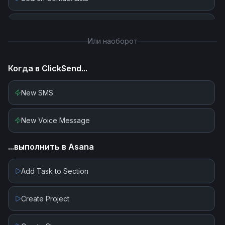
Send SMS
Или наоборот
Send Voice Message
Когда в
ClickSend
...
New SMS
New Voice Message
...выполнить в
Asana
Add Task to Section
Create Project