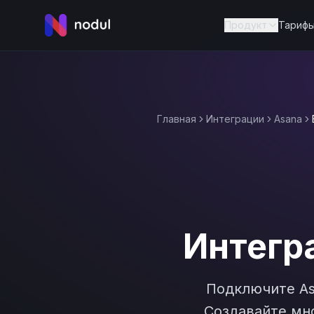
Продукт
Тариф
Главная
Интеграции
Asana
Интегр
Подключите
A
Создавайте мно