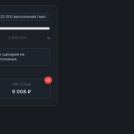
20 000
выполнений / мес
1 000 000
∞
и сценария не
полнения.
×5
n8n Cloud
9 008 ₽