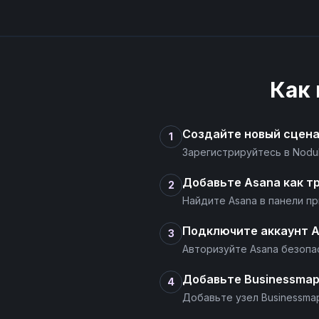
Как
Создайте новый сцен
1
Зарегистрируйтесь в Nodu
Добавьте Asana как т
2
Найдите Asana в панели п
Подключите аккаунт 
3
Авторизуйте Asana безопас
Добавьте Businessmap
4
Добавьте узел Businessma