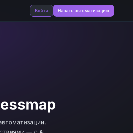
Войти
Начать автоматизацию
nessmap
втоматизации.
ствиями — с AI,