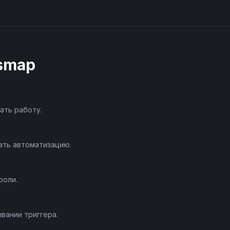
smap
ать работу.
ать автоматизацию.
роли.
вании триггера.