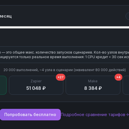
Search Sections
месяц
Upload Attachment
— это общее макс. количество запусков сценариев. Кол-во узлов внутр
ицируется только реальное время выполнения: 1 CPU кредит = 30 сек ис
20 000
выполнений, ~
4
узла
в сценарии (эквивалент
80 000
действий)
×27
×4
Zapier
Make
51 048 ₽
8 384 ₽
Попробовать бесплатно
Подробное сравнение тарифов