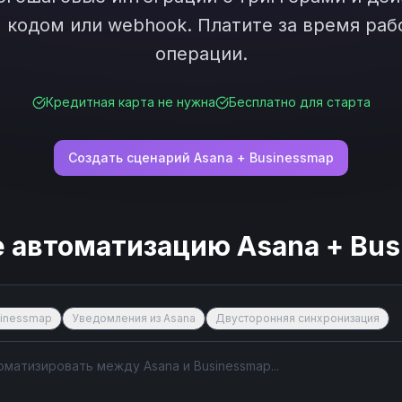
кодом или webhook. Платите за время рабо
операции.
Кредитная карта не нужна
Бесплатно для старта
Создать сценарий
Asana
+
Businessmap
е автоматизацию
Asana
+
Bus
sinessmap
Уведомления из Asana
Двусторонняя синхронизация