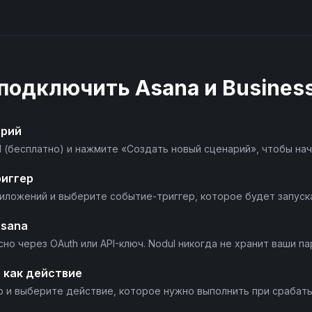
 подключить
Asana
и
Busines
арий
l (бесплатно) и нажмите «Создать новый сценарий», чтобы нач
риггер
риложений и выберите событие-триггер, которое будет запуск
Asana
но через OAuth или API-ключ. Nodul никогда не хранит ваши па
 как действие
p и выберите действие, которое нужно выполнить при срабаты