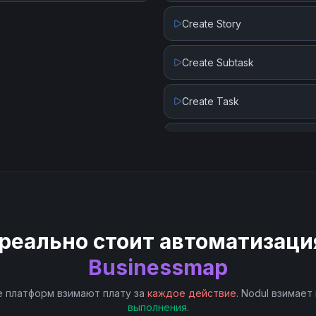
Create Story
Create Subtask
Create Task
Delete Task
Get Task
Get User
реально стоит автоматизаци
List User Projects
Businessmap
 платформ взимают плату за
каждое действие
. Nodul взимает
Search Projects
выполнения
.