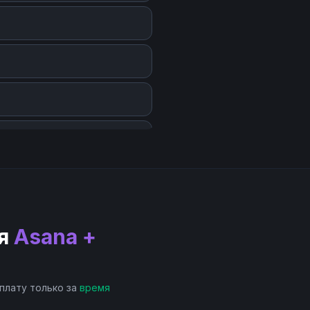
я
Asana +
 плату только за
время