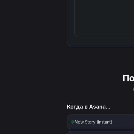
П
Когда в
Asana
...
New Story (Instant)