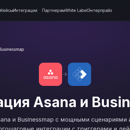
ы
Кейсы
Интеграции
Партнерам
White Label
Энтерпрайз
Businessmap
ация
Asana
и
Busi
sana
и
Businessmap
с мощными сценариями а
гошаговые интеграции с триггерами и дей