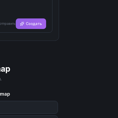
Создать
 отправить
map
.
smap