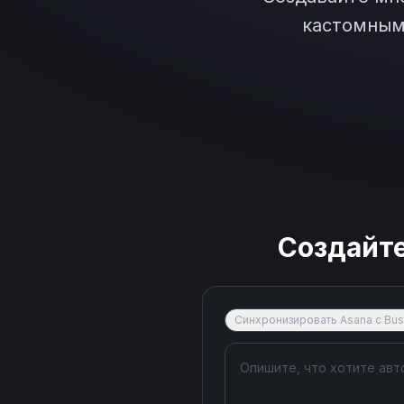
кастомным 
Создайт
Синхронизировать Asana с Bu