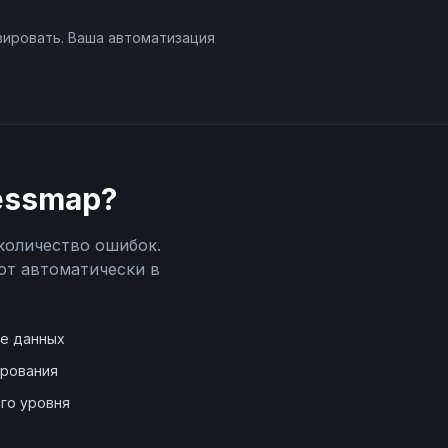
вировать. Ваша автоматизация
essmap
?
количество ошибок.
ют автоматически в
де данных
ирования
го уровня