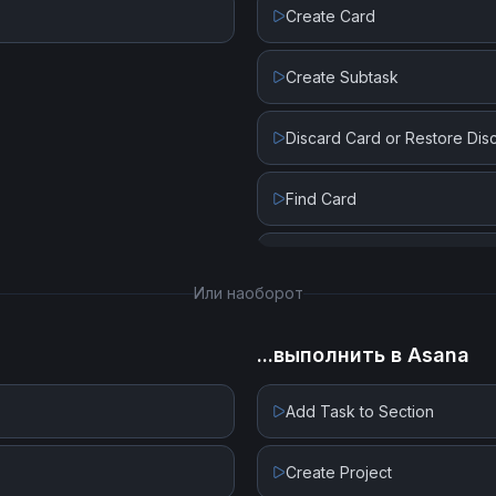
Create Card
Create Subtask
Discard Card or Restore Di
Find Card
Get Card Attachments
Или наоборот
Get Card Details by Card ID
...выполнить в
Asana
Get Card by Custom Card ID
Add Task to Section
Update Card
Create Project