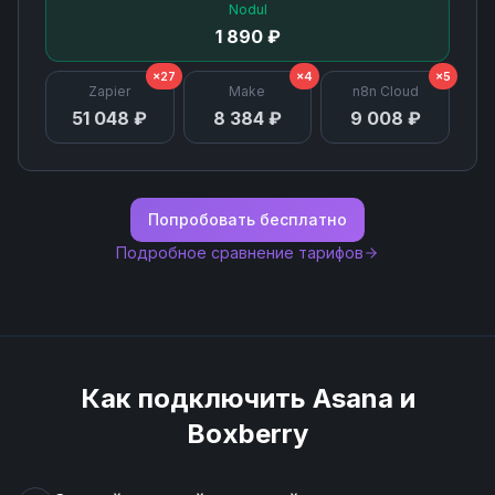
Nodul
1 890 ₽
×27
×4
×5
Zapier
Make
n8n Cloud
51 048 ₽
8 384 ₽
9 008 ₽
Попробовать бесплатно
Подробное сравнение тарифов
Как подключить
Asana
и
Boxberry