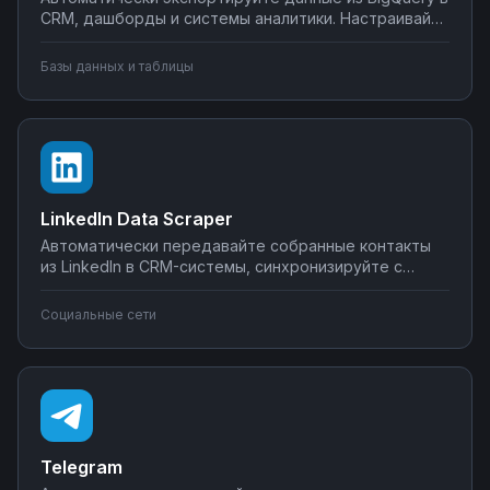
CRM, дашборды и системы аналитики. Настраивайте
запуск отчётов по расписанию, синхронизируйте
метрики с внешними сервисами, создавайте
Базы данных и таблицы
уведомления о критических изменениях в данных.
Управляйте интеграциями BigQuery без SQL-
программирования.
LinkedIn Data Scraper
Автоматически передавайте собранные контакты
из LinkedIn в CRM-системы, синхронизируйте с
Google Sheets или Airtable, создавайте воронки
продаж. Настройте интеграции LinkedIn Data Scraper
Социальные сети
без программирования — от простого экспорта до
сложных сценариев обработки лидов.
Telegram