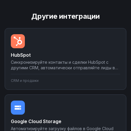
Другие интеграции
HubSpot
Синхронизируйте контакты и сделки HubSpot с
другими CRM, автоматически отправляйте лиды в
мессенджеры и email-рассылки, создавайте задачи
в планировщиках при изменении статуса сделки.
CRM и продажи
Настраивайте двусторонний обмен данными без
программирования на платформе Nodul.
Google Cloud Storage
Автоматизируйте загрузку файлов в Google Cloud