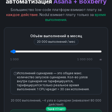
автоматизация
Asana + Boxberry
Большинство low-code платформ взимают плату за
каждое действие
. Nodul взимает плату только за
время
выполнения
.
Объём выполнений в месяц
20 000
выполнений / мес
1 000
1 000 000
∞
Исполнений сценариев — это общее макс.
количество запусков сценариев. Кол-во узлов
внутри сценария не тарифицируется,
тарифицируется только реальное время
выполнения: 1 CPU кредит = 30 сек исполнения.
20 000
выполнений, ~
4
узла
в сценарии (эквивалент
80 000
действий)
Тариф «
Старт
»