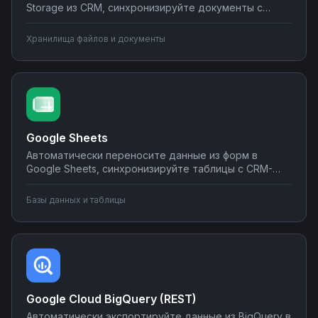
Storage из CRM, синхронизируйте документы с
корпоративными системами, настройте
уведомления о новых файлах в мессенджеры.
Хранилища файлов и документы
Создавайте интеграции облачного хранилища без
программирования на Nodul.
Google Sheets
Автоматически переносите данные из форм в
Google Sheets, синхронизируйте таблицы с CRM-
системами, создавайте отчеты и отправляйте их по
почте или в мессенджеры. Настраивайте
Базы данных и таблицы
интеграции без программирования на Nodul — от
простых сценариев до сложной автоматизации
аналитики.
Google Cloud BigQuery (REST)
Автоматически экспортируйте данные из BigQuery в