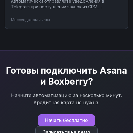
Автоматически отправляйте уведомления в
Telegram при поступлении заявок из CRM,
создавайте чат-ботов для обработки клиентских
запросов, синхронизируйте сообщения с системами
Мессенджеры и чаты
учета. Подключите мессенджер к вашим бизнес-
процессам через Nodul без программирования за
несколько минут.
Готовы подключить
Asana
и
Boxberry
?
Начните автоматизацию за несколько минут.
Кредитная карта не нужна.
Начать бесплатно
Записаться на демо