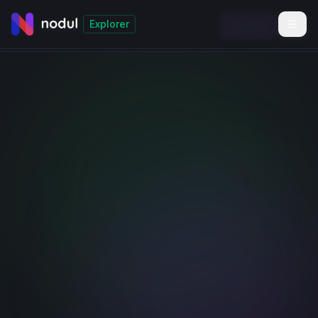
Explorer
Начать
Автоматизация взыскания
Работа с судами
Интеграция с ГАС Правосудие
Интеграция с ГАС
Правосудие для массовой
подачи документов в суды
РФ
Автоматизируйте подачу документов в суды,
загружайте реестры в Excel, или настройте
интеграцию с вашей CRM по API.