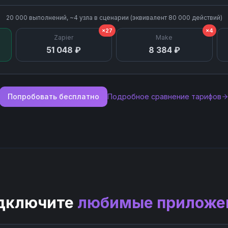
20 000
выполнений, ~
4
узла
в сценарии (эквивалент
80 000
действий)
×27
×4
Zapier
Make
51 048 ₽
8 384 ₽
Попробовать бесплатно
Подробное сравнение тарифов
дключите
любимые приложе