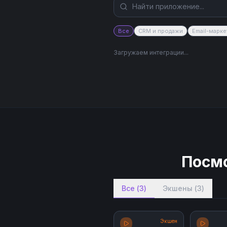
Все
CRM и продажи
Email-марке
Загружаем интеграции...
Посмо
Все
(
3
)
Экшены
(
3
)
Экшен