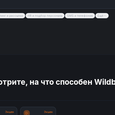
тинг и рассылки
HR и подбор персонала
SMS и телефония
Ещё
трите, на что способен
Wildb
Экшен
Экшен