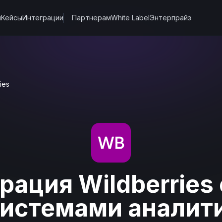
ы
Кейсы
Интеграции
Партнерам
White Label
Энтерпрайз
ies
рация Wildberries
системами аналит