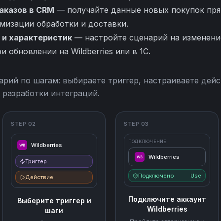
аказов в CRM
— получайте данные новых покупок пря
мизации обработки и доставки.
 и характеристик
— настройте сценарий на изменение
 обновлении на Wildberries или в 1С.
арий по шагам: выбираете триггер, настраиваете дейс
 разработки интеграций.
STEP 02
STEP 03
ПОДКЛЮЧЕНИЕ
Wildberries
Wildberries
Триггер
Подключено
Use
Действие
Подключите аккаунт
Выберите триггер и
Wildberries
шаги