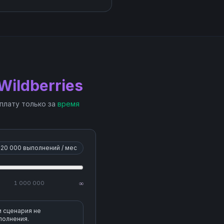
Wildberries
 плату только за
время
20 000
выполнений / мес
1 000 000
∞
и сценария не
полнения.