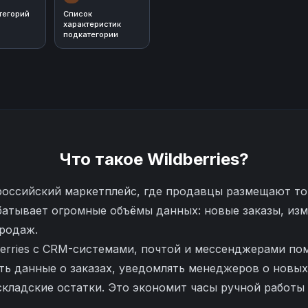
тегорий
Список
характеристик
подкатегории
Что такое
Wildberries
?
 российский маркетплейс, где продавцы размещают т
батывает огромные объёмы данных: новые заказы, изм
продаж.
berries с CRM-системами, почтой и мессенджерами п
ь данные о заказах, уведомлять менеджеров о новых
складские остатки. Это экономит часы ручной работы