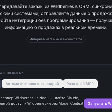
ередавайте заказы из Wildberries в CRM, синхрон
дскими системами, отправляйте данные о продажах
ройте интеграции без программирования — получа
информацию о продажах в реальном времени.
Интернет-магазины и e-commerce
WILDBERRIES
?
Автоматизировать сценарий
Узнать об MCP
-сервер
Wildberries
на Nodul — дайте Claude,
прямой доступ к
Wildberries
через Model Context
Запустить
Wi