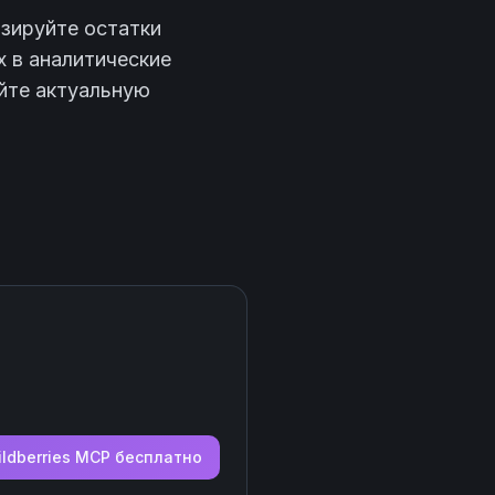
изируйте остатки
 в аналитические
йте актуальную
ldberries
MCP бесплатно