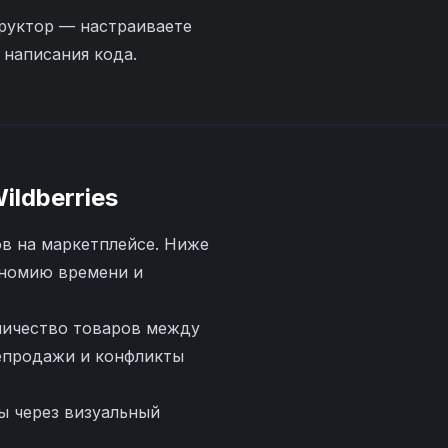
руктор — настраиваете
 написания кода.
ildberries
ов на маркетплейсе. Ниже
ономию времени и
личество товаров между
репродажи и конфликты
ы через визуальный