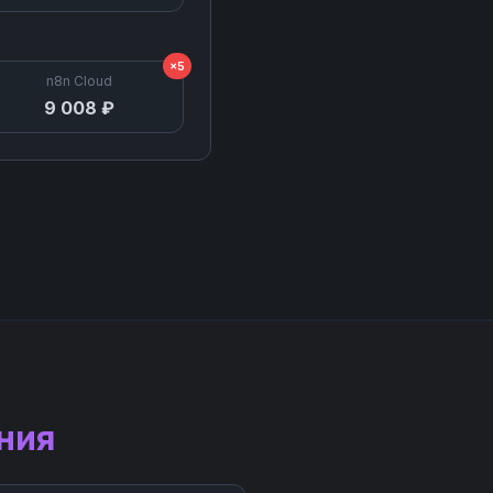
×5
n8n Cloud
9 008 ₽
ния