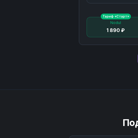
Тариф «
Старт
»
Nodul
1 890 ₽
По