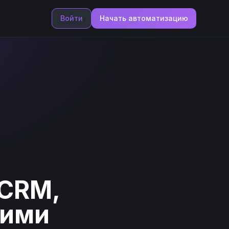
Войти
Начать автоматизацию
 CRM,
кими