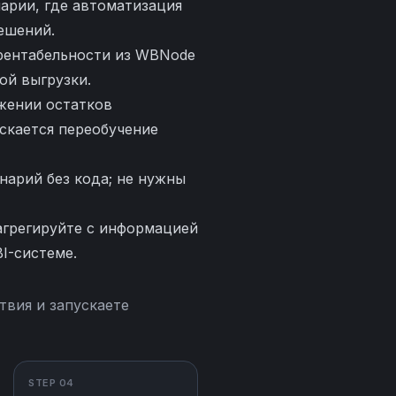
арии, где автоматизация
ешений.
рентабельности из WBNode
ой выгрузки.
жении остатков
ускается переобучение
нарий без кода; не нужны
грегируйте с информацией
I-системе.
твия и запускаете
STEP 04