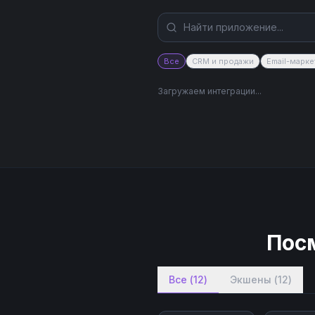
Все
CRM и продажи
Email-марке
Загружаем интеграции...
Посм
Все
(
12
)
Экшены
(
12
)