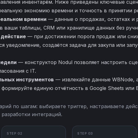
равления инвентарём. Ниже приведены ключевые сцен
 реальную экономию времени и точность в принятии р
реальном времени
— данные о продажах, остатках и 
в ваши таблицы, CRM или хранилище данных без ручн
 действие
— при достижении порога продаж или сни
я уведомление, создаётся задача для закупа или зап
 недели
— конструктор Nodul позволяет настроить сце
асования с IT.
льных инструментов
— извлекайте данные WBNode, а
 формируйте единую отчётность в Google Sheets или B
арий по шагам: выбираете триггер, настраиваете дейс
 разработки интеграций.
STEP 02
STEP 03