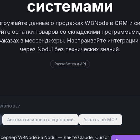
системами
агружайте данные о продажах WBNode в CRM и си
йте остатки товаров со складскими программами
аказах в мессенджеры. Настраивайте интеграции с
через Nodul без технических знаний.
Разработка и API
WBNODE
?
Автоматизировать сценарий
Узнать об MCP
-сервер
WBNode
на Nodul — дайте Claude, Cursor