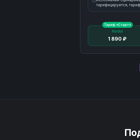
тарифицируется, тариф
Тариф «
Старт
»
Nodul
1 890 ₽
По