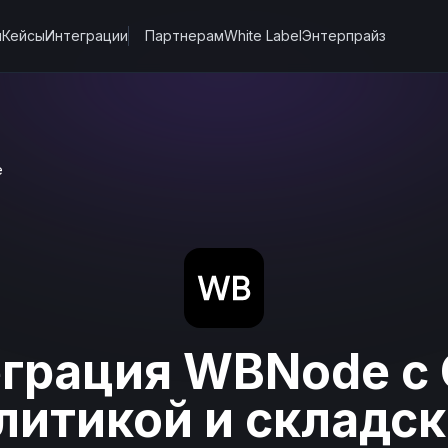
ы
Кейсы
Интеграции
Партнерам
White Label
Энтерпрайз
e
грация WBNode с
литикой и складс