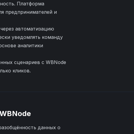
ьность. Платформа
ля предпринимателей и
 через автоматизацию
чески уведомлять команду
 основе аналитики
ванных сценариев с WBNode
лько кликов.
WBNode
 разобщённость данных о