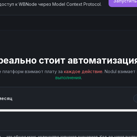
Запустит
доступ к
WBNode
через Model Context Protocol.
реально стоит автоматизаци
 платформ взимают плату за
каждое действие
. Nodul взимает
выполнения
.
месяц
— это общее макс. количество запусков сценариев. Кол-во узлов внутр