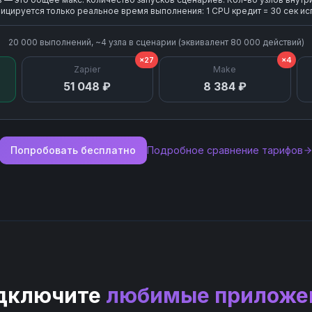
ицируется только реальное время выполнения: 1 CPU кредит = 30 сек ис
20 000
выполнений, ~
4
узла
в сценарии (эквивалент
80 000
действий)
×27
×4
Zapier
Make
51 048 ₽
8 384 ₽
Попробовать бесплатно
Подробное сравнение тарифов
дключите
любимые приложе