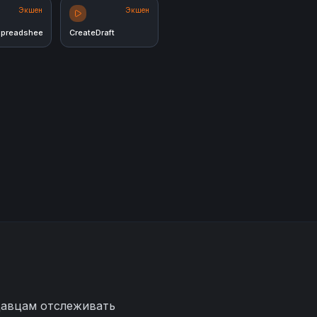
Экшен
Экшен
preadsheet
CreateDraft
давцам отслеживать