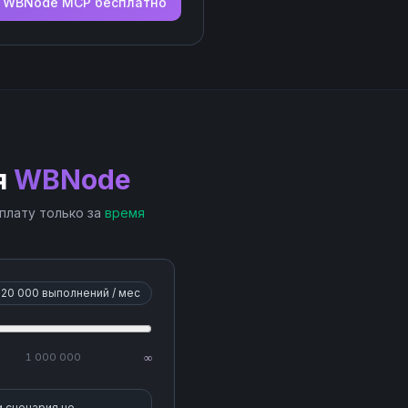
ь
WBNode
MCP бесплатно
я
WBNode
 плату только за
время
20 000
выполнений / мес
1 000 000
∞
и сценария не