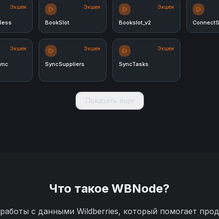
Экшен
Экшен
Экшен
less
BookSlot
Bookslot_v2
ConnectS
Экшен
Экшен
Экшен
ync
SyncSuppliers
SyncTasks
Показать еще
Что такое
WBNode
?
работы с данными Wildberries, который помогает про