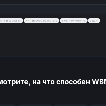
тинг и рассылки
HR и подбор персонала
SMS и телефония
Ещё
отрите, на что способен
WB