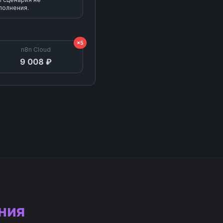
полнения.
×5
n8n Cloud
9 008 ₽
ния