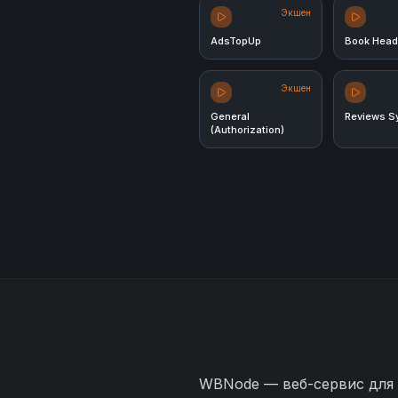
Экшен
AdsTopUp
Book Head
Экшен
General
Reviews S
(Authorization)
WBNode — веб-сервис для 