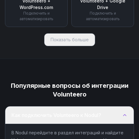
Volunteero
+
Volunteero
+
Google
WordPress.com
Drive
Подключить и
Подключить и
автоматизировать
автоматизировать
Показать больше
Популярные вопросы об интеграции
Volunteero
Как подключить Volunteero к Nodul?
В Nodul перейдите в раздел интеграций и найдите