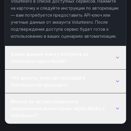
Volunteero в списке доступных сервисов. Нажмите
на карточку и следуйте инструкции по авторизации
— вам потребуется предоставить API-ключ или
учетные данные от аккаунта Volunteero. После
подтверждения доступа сервис будет готов к
использованию в ваших сценариях автоматизации.
Какие данные я могу получить из
Volunteero через Nodul?
Что делать, если авторизация в
Volunteero не проходит?
Можно ли автоматизировать
уведомления волонтерам через Nodul и
Volunteero?