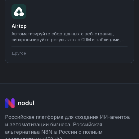
Airtop
Автоматизируйте сбор данных с веб-страниц,
синхронизируйте результаты с CRM и таблицами,
настраивайте триггеры для веб-скрапинга.
Подключите Airtop к системам аналитики и
Другое
уведомлений для полной автоматизации веб-
процессов.
Российская платформа для создания ИИ-агентов
и автоматизации бизнеса. Российская
альтернатива N8N в России с полным