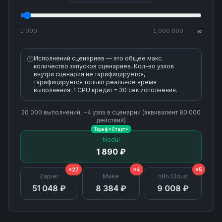
1 000
1 000 000
∞
Исполнений сценариев — это общее макс.
количество запусков сценариев. Кол-во узлов
внутри сценария не тарифицируется,
тарифицируется только реальное время
выполнения: 1 CPU кредит = 30 сек исполнения.
20 000
выполнений, ~
4
узла
в сценарии (эквивалент
80 000
действий)
Тариф «
Старт
»
Nodul
1 890 ₽
×27
×4
×5
Zapier
Make
n8n Cloud
51 048 ₽
8 384 ₽
9 008 ₽