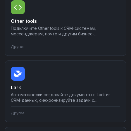
Other tools
Подключите Other tools к CRM-системам,
мессенджерам, почте и другим бизнес-
инструментам. Автоматизируйте передачу данных,
создание задач и уведомлений между сервисами.
Другое
Настраивайте интеграции без программирования —
от простых связок до сложных сценариев.
Lark
Автоматически создавайте документы в Lark из
CRM-данных, синхронизируйте задачи с
проектными системами, отправляйте уведомления
в корпоративные чаты при изменениях.
Другое
Настраивайте интеграции с популярными
инструментами на платформе Nodul — объединяйте
рабочие процессы в единую систему без