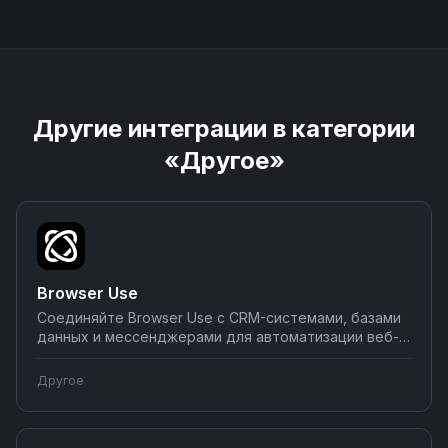
Другие интеграции в категории
«Другое»
Browser Use
Соединяйте Browser Use с CRM-системами, базами
данных и мессенджерами для автоматизации веб-
действий. Создавайте сценарии сбора данных,
заполнения форм и мониторинга сайтов.
Другое
Настраивайте интеграции через Nodul без
программирования — от простых задач до сложных
алгоритмов.