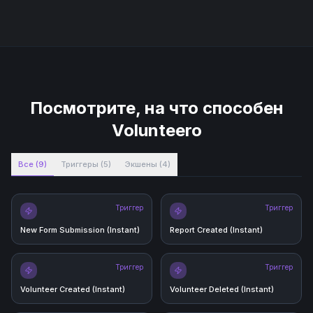
Посмотрите, на что способен
Volunteero
Все
(
9
)
Триггеры
(
5
)
Экшены
(
4
)
Триггер
Триггер
New Form Submission (Instant)
Report Created (Instant)
Триггер
Триггер
Volunteer Created (Instant)
Volunteer Deleted (Instant)