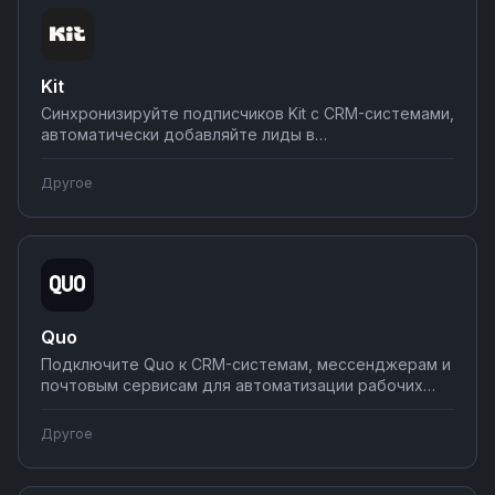
программирования.
Kit
Синхронизируйте подписчиков Kit с CRM-системами,
автоматически добавляйте лиды в
последовательности при регистрации на сайте,
переносите контакты между сервисами.
Другое
Настраивайте email-маркетинг без ручной работы
через интеграции на Nodul.
Quo
Подключите Quo к CRM-системам, мессенджерам и
почтовым сервисам для автоматизации рабочих
процессов. Синхронизируйте данные между
системами и настраивайте автоматические
Другое
уведомления. Создавайте интеграции без
программирования на Nodul.