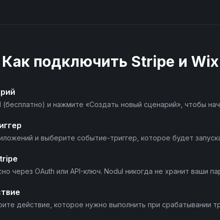
Retrieve Invoice Line Item
Retrieve Payment Intent
Как подключить
Stripe
и
Wix
Retrieve Payout
арий
l (бесплатно) и нажмите «Создать новый сценарий», чтобы нач
Retrieve an Invoice
риггер
Send Invoice
приложений и выберите событие-триггер, которое будет запуск
ripe
Update Customer
сно через OAuth или API-ключ. Nodul никогда не хранит ваши па
Update Invoice
ствие
рите действие, которое нужно выполнить при срабатывании тр
Update Invoice Line Item