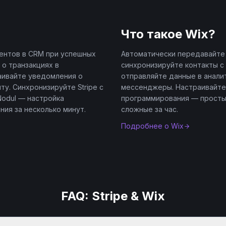
Что такое
Wix
?
ентов в CRM при успешных
Автоматически передавайте з
 о транзакциях в
синхронизируйте контакты с
аивайте уведомления о
отправляйте данные в анали
у. Синхронизируйте Stripe с
мессенджеры. Настраивайте
odul — настройка
программирования — простые
ния за несколько минут.
сложные за час.
Подробнее о
Wix
FAQ:
Stripe
&
Wix