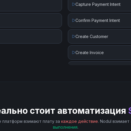
Capture Payment Intent
Confirm Payment Intent
Create Customer
Create Invoice
Create Invoice Line Item
Create Payment Intent
Create Payout
еально стоит автоматизация
Create Subscription
 платформ взимают плату за
каждое действие
. Nodul взимает
выполнения
.