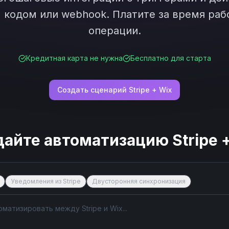
кодом или webhook. Платите за время рабо
операции.
Кредитная карта не нужна
Бесплатно для старта
Создать сценарий
Stripe
+
Wix
дайте автоматизацию
Stripe
Уведомления из Stripe
Двусторонняя синхронизация