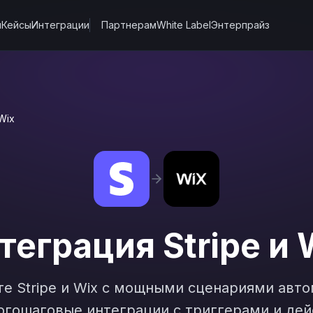
ы
Кейсы
Интеграции
Партнерам
White Label
Энтерпрайз
Wix
теграция
Stripe
и
те
Stripe
и
Wix
с мощными сценариями авто
гошаговые интеграции с триггерами и дей