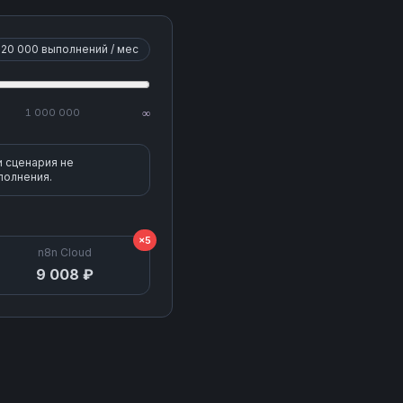
20 000
выполнений / мес
1 000 000
∞
и сценария не
полнения.
×5
n8n Cloud
9 008 ₽