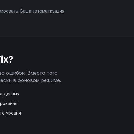
вировать. Ваша автоматизация
ix
?
во ошибок. Вместо того
ески в фоновом режиме.
де данных
ирования
го уровня