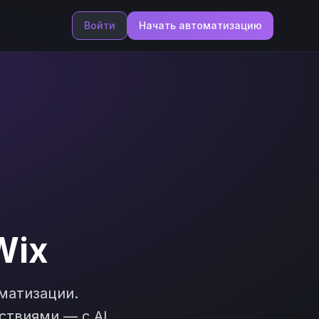
Войти
Начать автоматизацию
Wix
матизации.
ствиями — с AI,