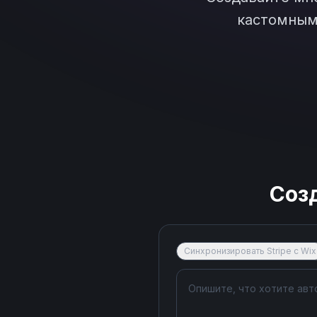
кастомным 
Соз
Синхронизировать Stripe с Wix