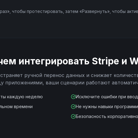
раз», чтобы протестировать, затем «Развернуть», чтобы акти
Update Payment Intent
Void Invoice
Write Off Invoice
чем интегрировать
Stripe
и
W
страняет ручной перенос данных и снижает количест
у приложениями, ваши сценарии работают автоматич
оты каждую неделю
Исключите ошибки при вво
альном времени
Не нужны навыки программ
Безопасность корпоративно