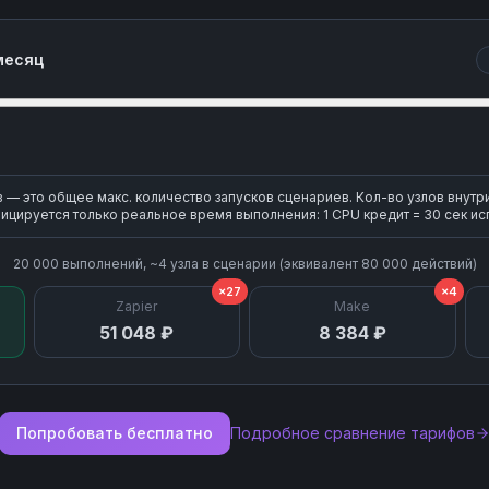
Delete Customer
месяц
Delete Invoice Line Item
Delete Or Void Invoice
Finalize Draft Invoice
— это общее макс. количество запусков сценариев. Кол-во узлов внутр
ицируется только реальное время выполнения: 1 CPU кредит = 30 сек ис
List Customers
20 000
выполнений, ~
4
узла
в сценарии (эквивалент
80 000
действий)
×27
×4
Zapier
List Invoices
Make
51 048 ₽
8 384 ₽
List Payment Intents
List Payouts
Попробовать бесплатно
Подробное сравнение тарифов
Retrieve Customer