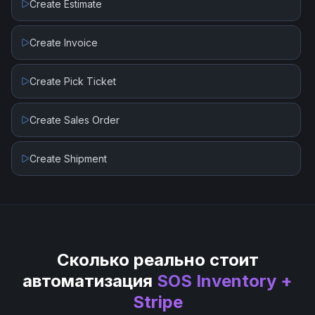
Create Estimate
Delete Invoice Line Item
Create Invoice
Delete Or Void Invoice
Create Pick Ticket
Finalize Draft Invoice
Create Sales Order
List Customers
Create Shipment
List Invoices
List Payment Intents
Сколько реально стоит
List Payouts
автоматизация
SOS Inventory +
Stripe
Retrieve Customer