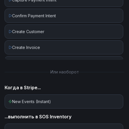
Confirm Payment Intent
Create Customer
Create Invoice
Create Invoice Line Item
Или наоборот
Create Payment Intent
Когда в
Stripe
...
Create Payout
New Events (Instant)
Create Subscription
...выполнить в
SOS Inventory
Delete Customer