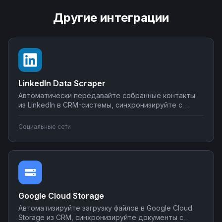
Другие интеграции
LinkedIn Data Scraper
Автоматически передавайте собранные контакты
из LinkedIn в CRM-системы, синхронизируйте с
Google Sheets или Airtable, создавайте воронки
продаж. Настройте интеграции LinkedIn Data Scraper
Социальные сети
без программирования — от простого экспорта до
сложных сценариев обработки лидов.
Google Cloud Storage
Автоматизируйте загрузку файлов в Google Cloud
Storage из CRM, синхронизируйте документы с