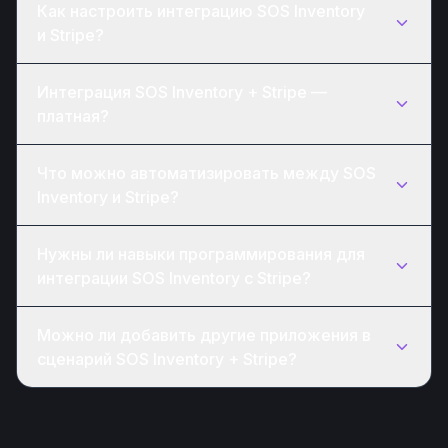
Как настроить интеграцию SOS Inventory
и Stripe?
Интеграция SOS Inventory + Stripe —
платная?
Что можно автоматизировать между SOS
Inventory и Stripe?
Нужны ли навыки программирования для
интеграции SOS Inventory с Stripe?
Можно ли добавить другие приложения в
сценарий SOS Inventory + Stripe?