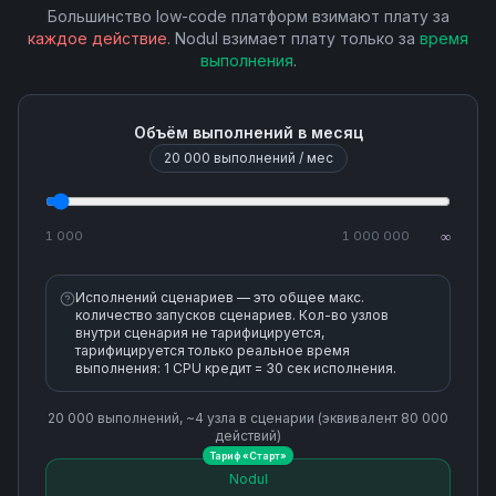
Большинство low-code платформ взимают плату за
каждое действие
. Nodul взимает плату только за
время
Retrieve Invoice Line Item
выполнения
.
Retrieve Payment Intent
Объём выполнений в месяц
20 000
выполнений / мес
Retrieve Payout
Retrieve an Invoice
1 000
1 000 000
∞
Send Invoice
Исполнений сценариев — это общее макс.
количество запусков сценариев. Кол-во узлов
внутри сценария не тарифицируется,
Update Customer
тарифицируется только реальное время
выполнения: 1 CPU кредит = 30 сек исполнения.
Update Invoice
20 000
выполнений, ~
4
узла
в сценарии (эквивалент
80 000
действий)
Тариф «
Старт
»
Update Invoice Line Item
Nodul