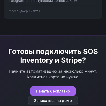
Telegram при поступлении заявок из CRM,
создавайте чат-ботов для обработки клиентских
запросов, синхронизируйте сообщения с системами
Мессенджеры и чаты
учета. Подключите мессенджер к вашим бизнес-
процессам через Nodul без программирования за
несколько минут.
Готовы подключить
SOS
Inventory
и
Stripe
?
Начните автоматизацию за несколько минут.
Кредитная карта не нужна.
Начать бесплатно
Записаться на демо