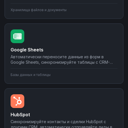
корпоративными системами, настройте
уведомления о новых файлах в мессенджеры.
Хранилища файлов и документы
Создавайте интеграции облачного хранилища без
программирования на Nodul.
Google Sheets
Автоматически переносите данные из форм в
Google Sheets, синхронизируйте таблицы с CRM-
системами, создавайте отчеты и отправляйте их по
почте или в мессенджеры. Настраивайте
Базы данных и таблицы
интеграции без программирования на Nodul — от
простых сценариев до сложной автоматизации
аналитики.
HubSpot
Синхронизируйте контакты и сделки HubSpot с
другими CRM, автоматически отправляйте лиды в