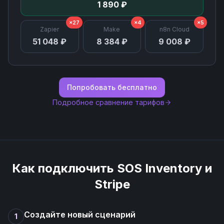
1 890 ₽
Update Payment Intent
×27
×4
×5
Zapier
Make
n8n Cloud
51 048 ₽
8 384 ₽
9 008 ₽
Void Invoice
Write Off Invoice
Попробовать бесплатно
Подробное сравнение тарифов
Как подключить
SOS Inventory
и
Stripe
Создайте новый сценарий
1