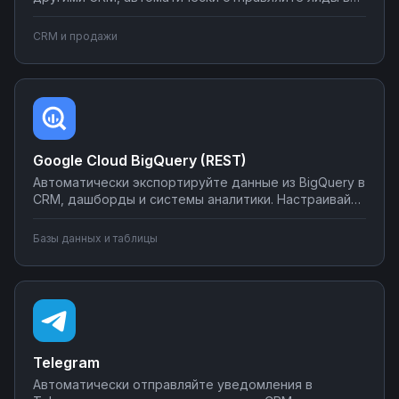
мессенджеры и email-рассылки, создавайте задачи
в планировщиках при изменении статуса сделки.
CRM и продажи
Настраивайте двусторонний обмен данными без
программирования на платформе Nodul.
Google Cloud BigQuery (REST)
Автоматически экспортируйте данные из BigQuery в
CRM, дашборды и системы аналитики. Настраивайте
запуск отчётов по расписанию, синхронизируйте
метрики с внешними сервисами, создавайте
Базы данных и таблицы
уведомления о критических изменениях в данных.
Управляйте интеграциями BigQuery без SQL-
программирования.
Telegram
Автоматически отправляйте уведомления в