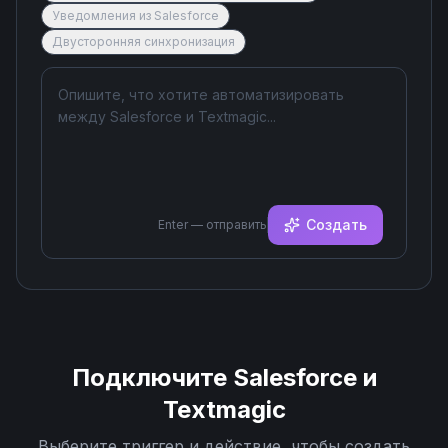
Уведомления из Salesforce
Двусторонняя синхронизация
Создать
Enter — отправить
Подключите
Salesforce
и
Textmagic
Выберите триггер и действие, чтобы создать