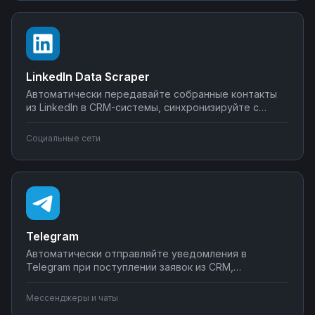
Управляйте интеграциями BigQuery без SQL-
программирования.
LinkedIn Data Scraper
Автоматически передавайте собранные контакты
из LinkedIn в CRM-системы, синхронизируйте с
Google Sheets или Airtable, создавайте воронки
продаж. Настройте интеграции LinkedIn Data Scraper
Социальные сети
без программирования — от простого экспорта до
сложных сценариев обработки лидов.
Telegram
Автоматически отправляйте уведомления в
Telegram при поступлении заявок из CRM,
создавайте чат-ботов для обработки клиентских
запросов, синхронизируйте сообщения с системами
Мессенджеры и чаты
учета. Подключите мессенджер к вашим бизнес-