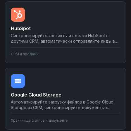
HubSpot
Синхронизируйте контакты и сделки HubSpot с
другими CRM, автоматически отправляйте лиды в
мессенджеры и email-рассылки, создавайте задачи
в планировщиках при изменении статуса сделки.
CRM и продажи
Настраивайте двусторонний обмен данными без
программирования на платформе Nodul.
Google Cloud Storage
Автоматизируйте загрузку файлов в Google Cloud
Storage из CRM, синхронизируйте документы с
корпоративными системами, настройте
уведомления о новых файлах в мессенджеры.
Хранилища файлов и документы
Создавайте интеграции облачного хранилища без
программирования на Nodul.