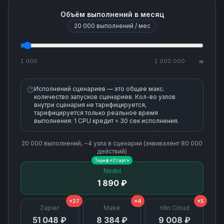
Объём выполнений в месяц
Update Record
20 000
выполнений / мес
Upload File
1 000
1 000 000
∞
Upload File (Create Content Version)
Исполнений сценариев — это общее макс.
количество запусков сценариев. Кол-во узлов
внутри сценария не тарифицируется,
тарифицируется только реальное время
выполнения: 1 CPU кредит = 30 сек исполнения.
20 000
выполнений, ~
4
узла
в сценарии (эквивалент
80 000
действий)
Тариф «
Старт
»
Nodul
1 890 ₽
×27
×4
×5
Zapier
Make
n8n Cloud
51 048 ₽
8 384 ₽
9 008 ₽