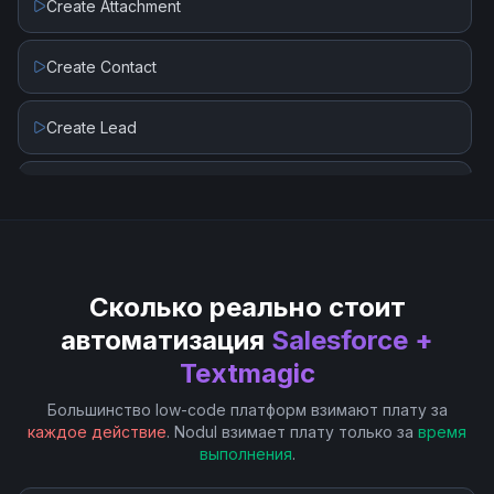
Create Attachment
Create Contact
Create Lead
Create Record
Get Record By ID
Сколько реально стоит
Get Records By Collections
автоматизация
Salesforce +
Textmagic
Get Records by Query
Большинство low-code платформ взимают плату за
Update Contact
каждое действие
. Nodul взимает плату только за
время
выполнения
.
Update Lead