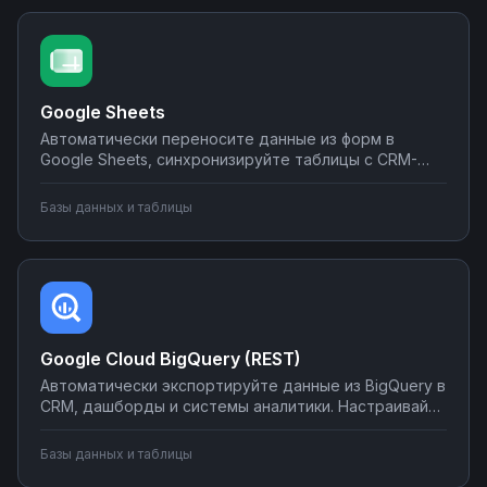
Google Sheets
Автоматически переносите данные из форм в
Google Sheets, синхронизируйте таблицы с CRM-
системами, создавайте отчеты и отправляйте их по
почте или в мессенджеры. Настраивайте
Базы данных и таблицы
интеграции без программирования на Nodul — от
простых сценариев до сложной автоматизации
аналитики.
Google Cloud BigQuery (REST)
Автоматически экспортируйте данные из BigQuery в
CRM, дашборды и системы аналитики. Настраивайте
запуск отчётов по расписанию, синхронизируйте
метрики с внешними сервисами, создавайте
Базы данных и таблицы
уведомления о критических изменениях в данных.