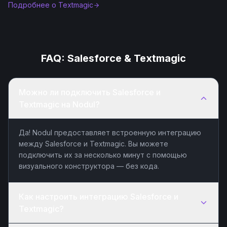
Подробнее о
Textmagic
FAQ:
Salesforce
&
Textmagic
Можно ли подключить Salesforce и
Textmagic на Nodul?
Да! Nodul предоставляет встроенную интеграцию
между Salesforce и Textmagic. Вы можете
подключить их за несколько минут с помощью
визуального конструктора — без кода.
Как настроить интеграцию Salesforce и
Textmagic?