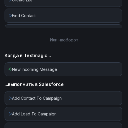
Find Contact
Find List
Или наоборот
List Contacts
Когда в
Textmagic
...
Look Up Email
New Incoming Message
Look Up Phone Number
...выполнить в
Salesforce
Remove Contact From List
Add Contact To Campaign
Send Message
Add Lead To Campaign