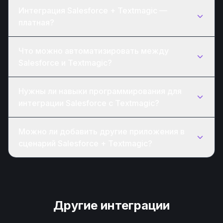
Интеграция Salesforce + Textmagic —
платная?
Что можно автоматизировать между
Salesforce и Textmagic?
Нужны ли навыки программирования для
интеграции Salesforce с Textmagic?
Можно ли добавить другие приложения в
сценарий Salesforce + Textmagic?
Другие интеграции