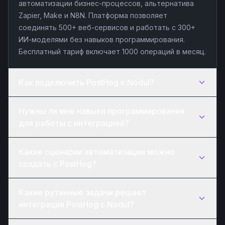
автоматизации бизнес-процессов, альтернатива
Zapier, Make и N8N. Платформа позволяет
соединять 500+ веб-сервисов и работать с 300+
ИИ-моделями без навыков программирования.
Бесплатный тариф включает 1000 операций в месяц.
Как подключить PostHog к Nodul?
Нужны ли мне навыки программирования
для работы с интеграцией?
Какие сценарии автоматизации можно
создать с PostHog?
Какие рутинные задачи решает
интеграция PostHog с Nodul?