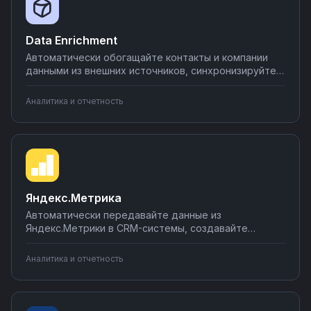
Data Enrichment
Автоматически обогащайте контакты и компании
данными из внешних источников, синхронизируйте с
CRM-системами и базами данных, создавайте
полные профили клиентов. Настраивайте
Аналитика и отчетность
интеграции Data Enrichment на платформе Nodul —
превращайте неполные данные в ценную
информацию за минуты.
Яндекс.Метрика
Автоматически передавайте данные из
Яндекс.Метрики в CRM-системы, создавайте
отчеты в Google Sheets, отправляйте уведомления
о целях в мессенджеры. Синхронизируйте метрики
Аналитика и отчетность
с вашими инструментами аналитики через
интеграции Nodul — настройка за несколько минут
без кода.