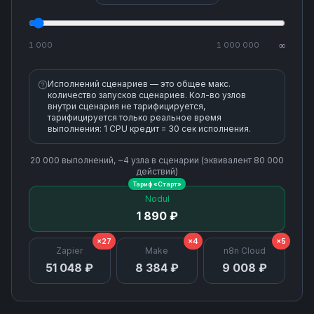
1 000
1 000 000
∞
Исполнений сценариев — это общее макс.
количество запусков сценариев. Кол-во узлов
внутри сценария не тарифицируется,
тарифицируется только реальное время
выполнения: 1 CPU кредит = 30 сек исполнения.
20 000
выполнений, ~
4
узла
в сценарии (эквивалент
80 000
действий)
Тариф «
Старт
»
Nodul
1 890 ₽
×27
×4
×5
Zapier
Make
n8n Cloud
51 048 ₽
8 384 ₽
9 008 ₽