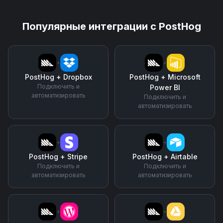
Популярные интеграции с
PostHog
+
+
PostHog
+
Dropbox
PostHog
+
Microsoft
Подключить и
Power BI
автоматизировать
Подключить и
автоматизировать
+
+
PostHog
+
Stripe
PostHog
+
Airtable
Подключить и
Подключить и
автоматизировать
автоматизировать
+
+