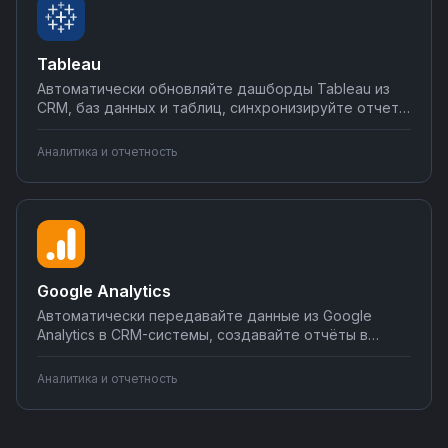
Tableau
Автоматически обновляйте дашборды Tableau из
CRM, баз данных и таблиц, синхронизируйте отчеты
с внешними источниками, получайте уведомления
об изменениях в визуализациях. Настраивайте
Аналитика и отчетность
интеграции без программирования на Nodul —
простые сценарии за 5 минут.
Google Analytics
Автоматически передавайте данные из Google
Analytics в CRM-системы, создавайте отчёты в
Google Sheets и Tableau, отправляйте метрики в
Slack и почту. Синхронизируйте веб-аналитику с
Аналитика и отчетность
вашими инструментами через простые сценарии на
Nodul — настройка за 10 минут без
программирования.