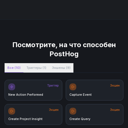
Посмотрите, на что способен
PostHog
Все
(
10
)
Триггеры
(
1
)
Экшены
(
9
)
Триггер
Экшен
New Action Performed
Capture Event
Экшен
Экшен
Create Project Insight
Create Query