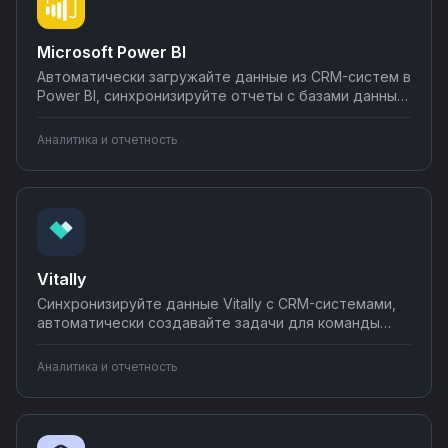
Microsoft Power BI
Автоматически загружайте данные из CRM-систем в
Power BI, синхронизируйте отчеты с базами данных,
отправляйте готовые дашборды в мессенджеры и
по почте. Настраивайте интеграции без
Аналитика и отчетность
программирования — от простых подключений до
комплексной аналитики за час.
Vitally
Синхронизируйте данные Vitally с CRM-системами,
автоматически создавайте задачи для команды
success при изменении health score клиентов,
отправляйте уведомления о рисках оттока в Slack.
Аналитика и отчетность
Настраивайте интеграции без кода через Nodul —
от простых уведомлений до сложных воронок
удержания клиентов.