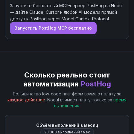
Запустите бесплатный MCP-сервер
PostHog
на Nodul
— дайте Claude, Cursor и любой AI-модели прямой
доступ к
PostHog
через Model Context Protocol.
Запустить
PostHog
MCP бесплатно
Сколько реально стоит
автоматизация
PostHog
Большинство low-code платформ взимают плату за
каждое действие
. Nodul взимает плату только за
время
выполнения
.
Объём выполнений в месяц
20 000
выполнений / мес