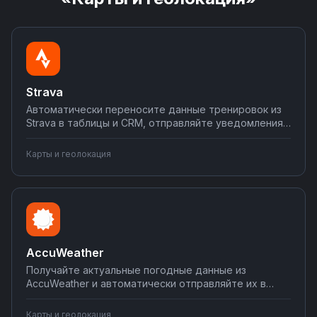
Strava
Автоматически переносите данные тренировок из
Strava в таблицы и CRM, отправляйте уведомления
о достижениях в мессенджеры, синхронизируйте
активность с календарем. Создавайте интеграции
Карты и геолокация
без кода на Nodul — настройте сценарии за
несколько минут.
AccuWeather
Получайте актуальные погодные данные из
AccuWeather и автоматически отправляйте их в
CRM, мессенджеры или email-рассылки. Создавайте
погодные триггеры для бизнес-процессов,
Карты и геолокация