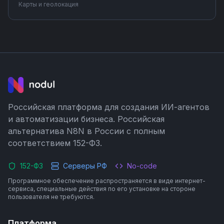
адреса при заполнении форм на сайте. Подключите
Карты и геолокация
Ideal Postcodes к вашим инструментам без
программирования — настройка интеграции займет
несколько минут.
Российская платформа для создания ИИ-агентов
и автоматизации бизнеса. Российская
альтернатива N8N в России с полным
соответствием 152-ФЗ.
152-ФЗ
Серверы РФ
No-code
Программное обеспечение распространяется в виде интернет-
сервиса, специальные действия по его установке на стороне
пользователя не требуются.
Платформа