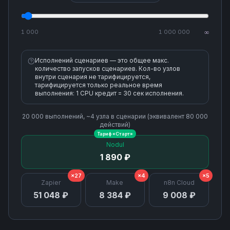
1 000
1 000 000
∞
Исполнений сценариев — это общее макс.
количество запусков сценариев. Кол-во узлов
внутри сценария не тарифицируется,
тарифицируется только реальное время
выполнения: 1 CPU кредит = 30 сек исполнения.
20 000
выполнений, ~
4
узла
в сценарии (эквивалент
80 000
действий)
Тариф «
Старт
»
Nodul
1 890 ₽
×27
×4
×5
Zapier
Make
n8n Cloud
51 048 ₽
8 384 ₽
9 008 ₽