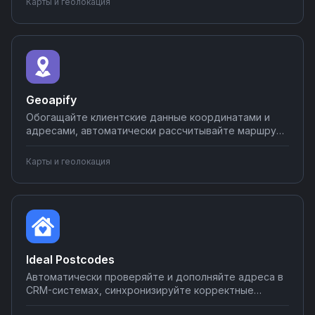
Карты и геолокация
некорректных адресах через мессенджеры.
Настройте интеграцию AddressZen за несколько
минут без навыков программирования.
Geoapify
Обогащайте клиентские данные координатами и
адресами, автоматически рассчитывайте маршруты
доставки, добавляйте геотеги к заказам в CRM.
Встраивайте геосервисы Geoapify в бизнес-
Карты и геолокация
процессы через простые интеграции на Nodul.
Ideal Postcodes
Автоматически проверяйте и дополняйте адреса в
CRM-системах, синхронизируйте корректные
адресные данные с базами клиентов, валидируйте