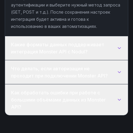
аутентификации и выберите нужный метод запроса
(GET, POST и т.д.). После сохранения настроек
интеграция будет активна и готова к
использованию в ваших автоматизациях.
Какие форматы данных поддерживает
интеграция Monster API с Nodul?
Что делать, если авторизация не
проходит при подключении Monster API?
Как обработать ошибки при работе с
большими объёмами данных из Monster
API?