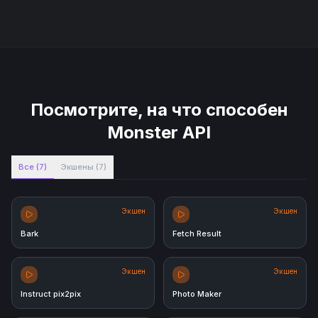
Посмотрите, на что способен
Monster API
Все
(
7
)
Экшены
(
7
)
Экшен
Экшен
Bark
Fetch Result
Экшен
Экшен
Instruct pix2pix
Photo Maker