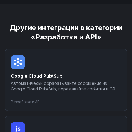
Другие интеграции в категории
«Разработка и API»
Google Cloud Pub\Sub
Автоматически обрабатывайте сообщения из
Google Cloud Pub/Sub, передавайте события в CRM-
системы, базы данных и аналитические
инструменты. Создавайте триггеры на основе
Разработка и API
топиков, маршрутизируйте данные между
микросервисами и настраивайте уведомления об
ошибках через Nodul.