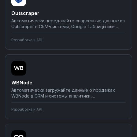
Outscraper
Автоматически передавайте спарсенные данные из
Outscraper в CRM-системы, Google Таблицы или
базы данных. Настраивайте обработку лидов,
создание карточек компаний и обновление
Разработка и API
контактов без программирования. Превращайте
парсинг в готовые воронки продаж за несколько
кликов.
WBNode
Автоматически загружайте данные о продажах
WBNode в CRM и системы аналитики,
синхронизируйте остатки товаров со складскими
программами, отправляйте уведомления о заказах
Разработка и API
в мессенджеры. Настраивайте интеграции с
Wildberries API через Nodul без технических знаний.