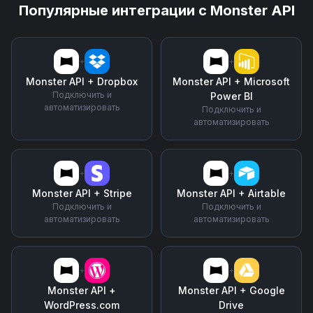
Популярные интеграции с
Monster API
+
+
Monster API
+
Dropbox
Monster API
+
Microsoft
Подключить и
Power BI
автоматизировать
Подключить и
автоматизировать
+
+
Monster API
+
Stripe
Monster API
+
Airtable
Подключить и
Подключить и
автоматизировать
автоматизировать
+
+
Monster API
+
Monster API
+
Google
WordPress.com
Drive