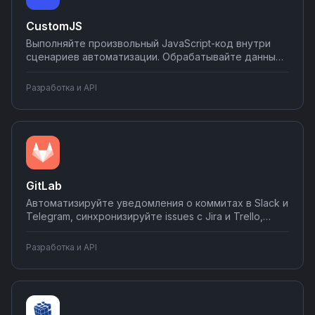
CustomJS
Выполняйте произвольный JavaScript-код внутри
сценариев автоматизации. Обрабатывайте данные,
создавайте сложную логику, трансформируйте
информацию между сервисами. Используйте
Разработка и API
CustomJS для задач, которые требуют
программной обработки — от простых вычислений
до сложных алгоритмов.
GitLab
Автоматизируйте уведомления о коммитах в Slack и
Telegram, синхронизируйте issues с Jira и Trello,
создавайте задачи в планировщиках при merge
request. Настраивайте интеграции GitLab без
Разработка и API
программирования на Nodul — от простых webhook
до сложных CI/CD сценариев.