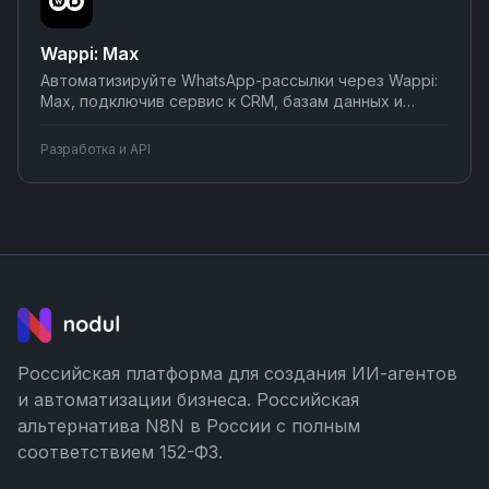
Wappi: Max
Автоматизируйте WhatsApp-рассылки через Wappi:
Max, подключив сервис к CRM, базам данных и
системам аналитики. Отправляйте
персонализированные сообщения клиентам,
Разработка и API
синхронизируйте контакты и статусы доставки.
Настройте интеграции на Nodul за несколько минут
без навыков программирования.
Российская платформа для создания ИИ-агентов
и автоматизации бизнеса. Российская
альтернатива N8N в России с полным
соответствием 152-ФЗ.