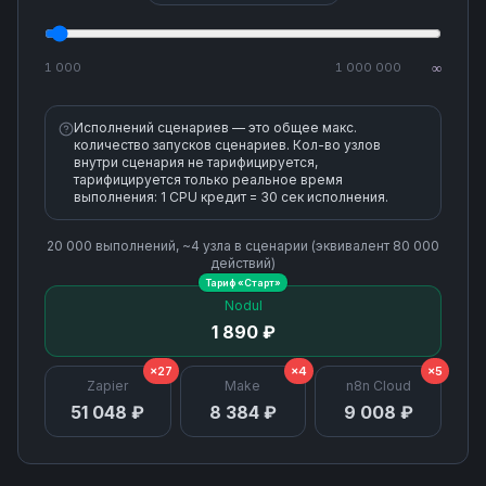
1 000
1 000 000
∞
Исполнений сценариев — это общее макс.
количество запусков сценариев. Кол-во узлов
внутри сценария не тарифицируется,
тарифицируется только реальное время
выполнения: 1 CPU кредит = 30 сек исполнения.
20 000
выполнений, ~
4
узла
в сценарии (эквивалент
80 000
действий)
Тариф «
Старт
»
Nodul
1 890 ₽
×27
×4
×5
Zapier
Make
n8n Cloud
51 048 ₽
8 384 ₽
9 008 ₽